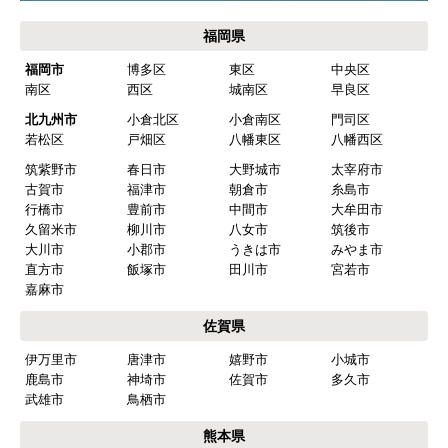
福岡県
福岡市
博多区
東区
中央区
南区
西区
城南区
早良区
北九州市
小倉北区
小倉南区
門司区
若松区
戸畑区
八幡東区
八幡西区
筑紫野市
春日市
大野城市
太宰府市
古賀市
福津市
朝倉市
糸島市
行橋市
豊前市
中間市
大牟田市
久留米市
柳川市
八女市
筑後市
大川市
小郡市
うきは市
みやま市
直方市
飯塚市
田川市
宮若市
嘉麻市
佐賀県
伊万里市
唐津市
嬉野市
小城市
鹿島市
神埼市
佐賀市
多久市
武雄市
鳥栖市
熊本県