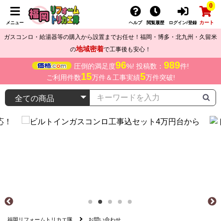
0
カート
メニュー
ヘルプ
閲覧履歴
ログイン/登録
ガスコンロ・給湯器等の購入から設置までお任せ！福岡・博多・北九州・久留米
地域密着
の
で工事後も安心！
96
989
圧倒的満足度
%! 投稿数：
件!
15
5
ご利用件数
万件＆工事実績
万件突破!
福岡リフォームトリカエ隊
お問い合わせ