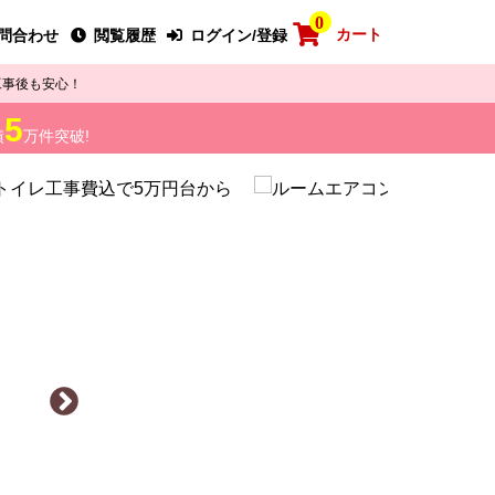
0
カート
問合わせ
閲覧履歴
ログイン/登録
工事後も安心！
5
績
万件突破!