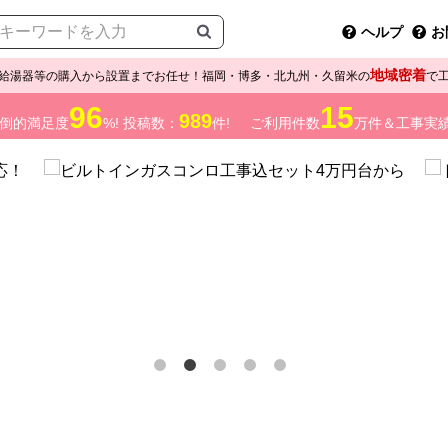
ヘルプ
お
地域密着
給湯器等の購入から設置までお任せ！福岡・博多・北九州・久留米の
で
96
15
989
倒的満足度
%! 投稿数：
件!
ご利用件数
万件＆工事実