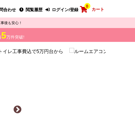
0
カート
問合わせ
閲覧履歴
ログイン/登録
工事後も安心！
5
績
万件突破!