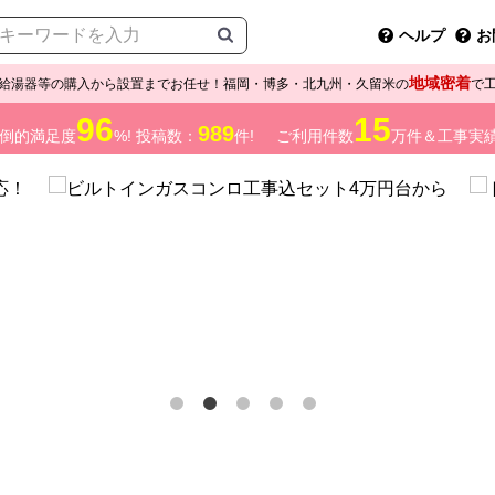
ヘルプ
お
地域密着
給湯器等の購入から設置までお任せ！福岡・博多・北九州・久留米の
で
96
15
989
倒的満足度
%! 投稿数：
件!
ご利用件数
万件＆工事実