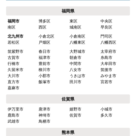
福岡県
福岡市
博多区
東区
中央区
南区
西区
城南区
早良区
北九州市
小倉北区
小倉南区
門司区
若松区
戸畑区
八幡東区
八幡西区
筑紫野市
春日市
大野城市
太宰府市
古賀市
福津市
朝倉市
糸島市
行橋市
豊前市
中間市
大牟田市
久留米市
柳川市
八女市
筑後市
大川市
小郡市
うきは市
みやま市
直方市
飯塚市
田川市
宮若市
嘉麻市
佐賀県
伊万里市
唐津市
嬉野市
小城市
鹿島市
神埼市
佐賀市
多久市
武雄市
鳥栖市
熊本県