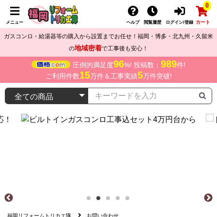
0
カート
メニュー
ヘルプ
閲覧履歴
ログイン/登録
ガスコンロ・給湯器等の購入から設置までお任せ！福岡・博多・北九州・久留米
地域密着
の
で工事後も安心！
96
989
圧倒的満足度
%! 投稿数：
件!
15
5
ご利用件数
万件＆工事実績
万件突破!
福岡リフォームトリカエ隊
お問い合わせ