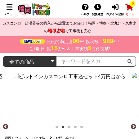
0
カート
メニュー
ヘルプ
閲覧履歴
ログイン/登録
ガスコンロ・給湯器等の購入から設置までお任せ！福岡・博多・北九州・久留米
地域密着
の
で工事後も安心！
96
989
圧倒的満足度
%! 投稿数：
件!
15
5
ご利用件数
万件＆工事実績
万件突破!
福岡リフォームトリカエ隊
お問い合わせ