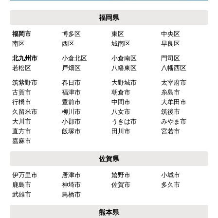
福岡県
福岡市
博多区
東区
中央区
南区
西区
城南区
早良区
北九州市
小倉北区
小倉南区
門司区
若松区
戸畑区
八幡東区
八幡西区
筑紫野市
春日市
大野城市
太宰府市
古賀市
福津市
朝倉市
糸島市
行橋市
豊前市
中間市
大牟田市
久留米市
柳川市
八女市
筑後市
大川市
小郡市
うきは市
みやま市
直方市
飯塚市
田川市
宮若市
嘉麻市
佐賀県
伊万里市
唐津市
嬉野市
小城市
鹿島市
神埼市
佐賀市
多久市
武雄市
鳥栖市
熊本県