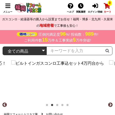
0
カート
メニュー
ヘルプ
閲覧履歴
ログイン/登録
ガスコンロ・給湯器等の購入から設置までお任せ！福岡・博多・北九州・久留米
地域密着
の
で工事後も安心！
96
989
圧倒的満足度
%! 投稿数：
件!
15
5
ご利用件数
万件＆工事実績
万件突破!
福岡リフォームトリカエ隊
お問い合わせ