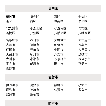
福岡県
福岡市
博多区
東区
中央区
南区
西区
城南区
早良区
北九州市
小倉北区
小倉南区
門司区
若松区
戸畑区
八幡東区
八幡西区
筑紫野市
春日市
大野城市
太宰府市
古賀市
福津市
朝倉市
糸島市
行橋市
豊前市
中間市
大牟田市
久留米市
柳川市
八女市
筑後市
大川市
小郡市
うきは市
みやま市
直方市
飯塚市
田川市
宮若市
嘉麻市
佐賀県
伊万里市
唐津市
嬉野市
小城市
鹿島市
神埼市
佐賀市
多久市
武雄市
鳥栖市
熊本県