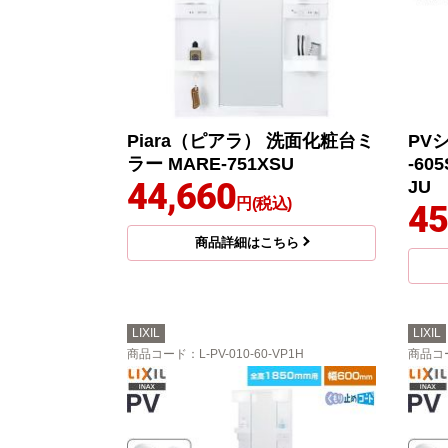
Piara（ピアラ） 洗面化粧台ミ
PV
ラー MARE-751XSU
-605
44,660
JU
円(税込)
45
商品詳細はこちら
LIXIL
LIXIL
商品コード
：L-PV-010-60-VP1H
商品コ