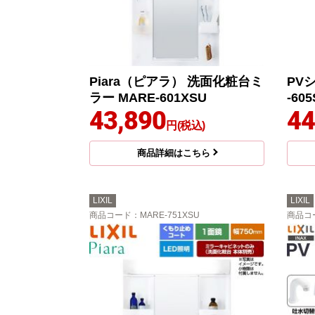
Piara（ピアラ） 洗面化粧台ミ
PV
ラー MARE-601XSU
-60
43,890
44
円(税込)
商品詳細はこちら
LIXIL
LIXIL
商品コード
：MARE-751XSU
商品コ