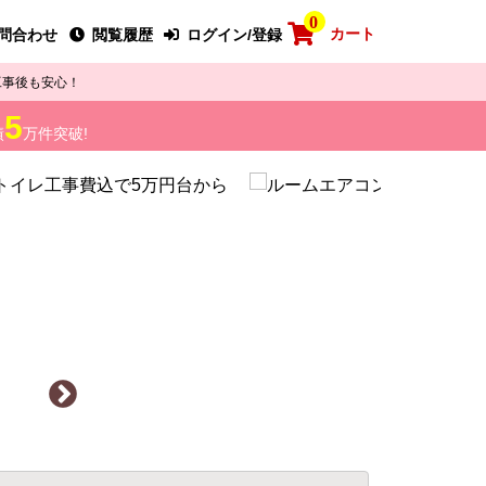
0
カート
問合わせ
閲覧履歴
ログイン/登録
工事後も安心！
5
績
万件突破!