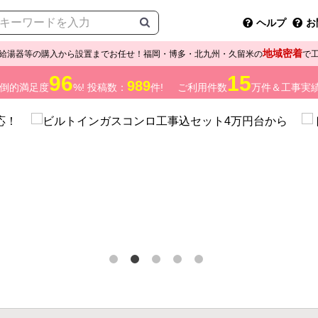
ヘルプ
お
地域密着
給湯器等の購入から設置までお任せ！福岡・博多・北九州・久留米の
で
96
15
989
倒的満足度
%! 投稿数：
件!
ご利用件数
万件＆工事実