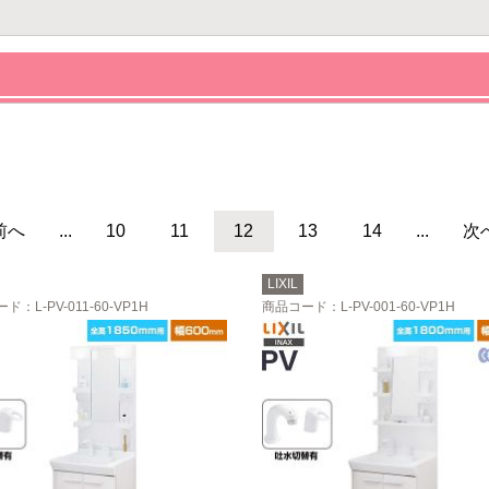
前へ
...
10
11
12
13
14
...
次
LIXIL
ード
：L-PV-011-60-VP1H
商品コード
：L-PV-001-60-VP1H