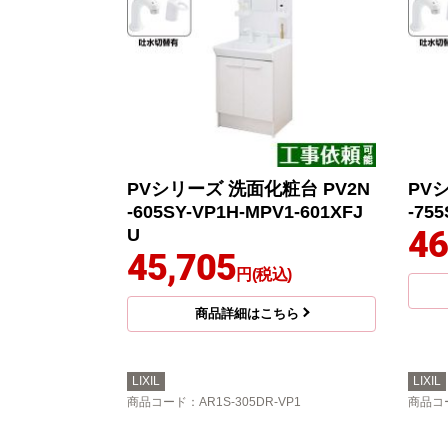
PVシリーズ 洗面化粧台 PV2N
PV
-605SY-VP1H-MPV1-601XFJ
-75
46
U
45,705
円(税込)
商品詳細はこちら
LIXIL
LIXIL
商品コード
：AR1S-305DR-VP1
商品コ