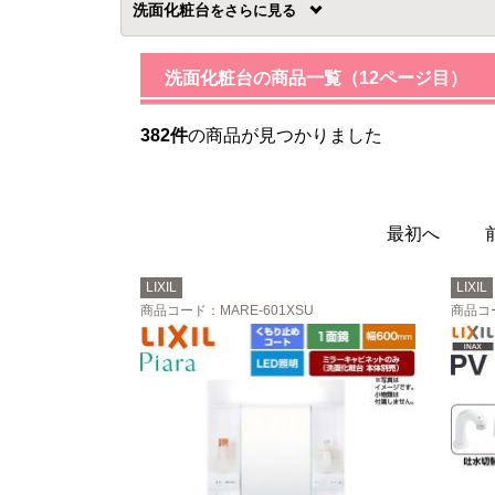
洗面化粧台
を
洗面化粧台の商品一覧（12ページ目）
382件
の商品が見つかりました
最初へ
LIXIL
LIXIL
商品コード
：MARE-601XSU
商品コ