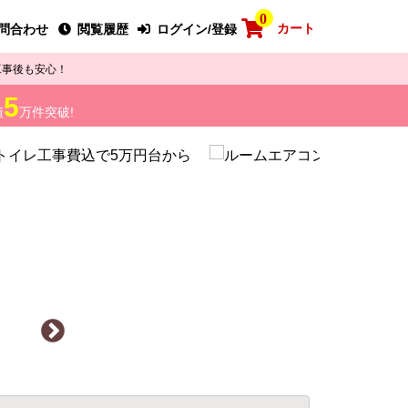
0
カート
問合わせ
閲覧履歴
ログイン/登録
工事後も安心！
5
績
万件突破!