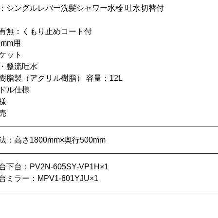
：シングルレバー洗髪シャワー水栓 吐水切替付
有無：くもり止めコート付
0mm用
ケット
・整流吐水
樹脂製（アクリル樹脂） 容量：12L
ドル仕様
様
売
：高さ1800mm×奥行500mm
下台：PV2N-605SY-VP1H×1
ミラー：MPV1-601YJU×1