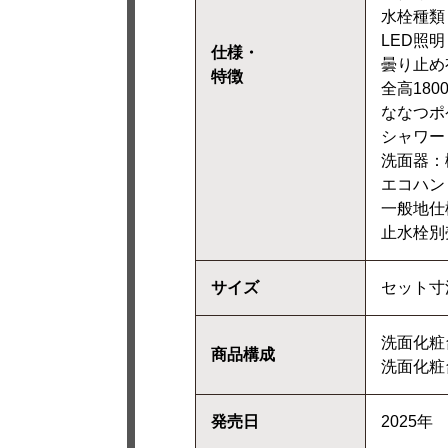
水栓種類
LED照明
仕様・
曇り止め
特徴
全高180
ななつポ
シャワー
洗面器：
エコハン
一般地仕
止水栓別
サイズ
セット寸法
洗面化粧台
商品構成
洗面化粧台
発売日
2025年