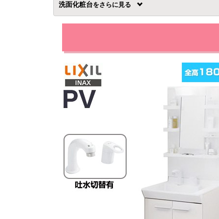
洗面化粧台
を