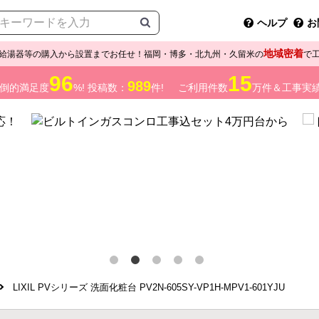
ヘルプ
お
地域密着
給湯器等の購入から設置までお任せ！福岡・博多・北九州・久留米の
で
96
15
989
倒的満足度
%! 投稿数：
件!
ご利用件数
万件＆工事実
LIXIL PVシリーズ 洗面化粧台 PV2N-605SY-VP1H-MPV1-601YJU