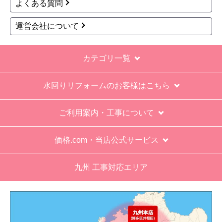
よくある質問
いるがメーカー保証が３年追加になり１１年と説
明があった。HPにはメーカー保証期間も８年に含
運営会社について
むとなっていたが、どちらが正しいか分からな
い。
カテゴリ一覧
エアコン設置場所が２階だったので、どう考えて
も一人でかなえられる体力があると思えない、腰
水回りリフォームのお客様はこちら
が悪かったが室外機の荷揚げを手伝った。もし、
客先が高齢の女性だったらどうしたのか疑問。
ご利用案内・工事について
エアコン専門の担当べつにもう一人来て欲しかっ
た。
価格.com・当店公式サービス
工事業者からの連絡は電話かメールとなっていた
が、登録したメールアドレスではなく、ショート
九州 工事対応エリア
メールだとは知らず、確認できなかった。
エアコンが２００V対応型だが、同じ２００Vでも
業務用なのでコンセントの形状が違い、途中で工
事業者が買いに行く始末。注文時に形状の確認も