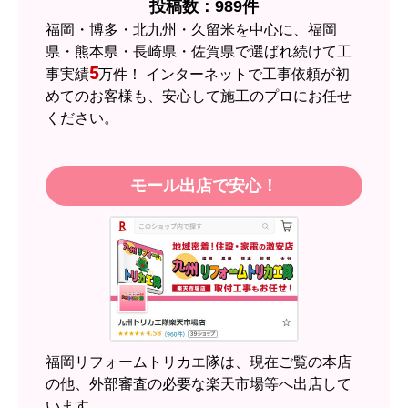
投稿数：
989
件
予定の期日までに商品が届きましたか？
福岡・博多・北九州・久留米を中心に、福岡
はい
県・熊本県・長崎県・佐賀県で選ばれ続けて工
5
事実績
万件！ インターネットで工事依頼が初
商品の梱包は必要十分なものでしたか？
めてのお客様も、安心して施工のプロにお任せ
はい
ください。
またこのショップを利用したいですか？
はい
モール出店で安心！
【注文商品】エアコン・クーラー 【注
文時期】2026年05月頃（モバイルから）
【このショップを選んだ理由は？】
近隣のショップでしっかりやってくれそうだった
から！
【注文からどのくらいで届きましたか？】
2週間
福岡リフォームトリカエ隊は、現在ご覧の本店
【その他感想・コメント】
の他、外部審査の必要な楽天市場等へ出店して
います。