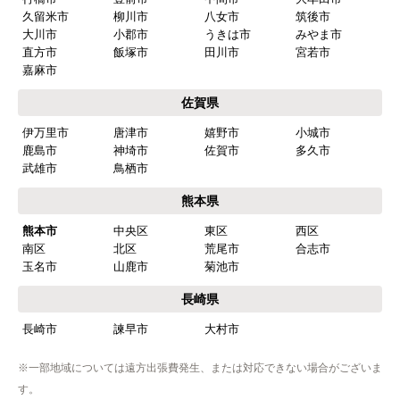
久留米市
柳川市
八女市
筑後市
またこのショップを利用したいですか？
大川市
小郡市
うきは市
みやま市
はい
直方市
飯塚市
田川市
宮若市
嘉麻市
【注文商品】食器洗い機(食洗機) 【注
佐賀県
文時期】2026年03月頃（モバイルから）
伊万里市
唐津市
嬉野市
小城市
【このショップを選んだ理由は？】
鹿島市
神埼市
佐賀市
多久市
商品価格がお手頃だった
武雄市
鳥栖市
熊本県
【注文からどのくらいで届きましたか？】
熊本市
中央区
東区
西区
忘れました
南区
北区
荒尾市
合志市
玉名市
山鹿市
菊池市
【その他感想・コメント】
工事は土曜日に申し込んだが、
長崎県
商品が事前郵送で受取日の時間指定ができなかっ
長崎市
諫早市
大村市
たので、仕事を1日休まなければならなかった。
※一部地域については遠方出張費発生、または対応できない場合がございま
す。