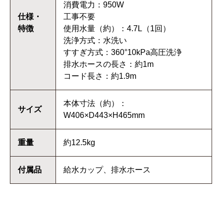
消費電力：950W
仕様・
工事不要
特徴
使用水量（約）：4.7L（1回）
洗浄方式：水洗い
すすぎ方式：360°10kPa高圧洗浄
排水ホースの長さ：約1m
コード長さ：約1.9m
本体寸法（約）：
サイズ
W406×D443×H465mm
重量
約12.5kg
付属品
給水カップ、排水ホース