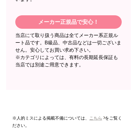
スイートポテト頭
さん
2026年6月30日 23:50
メーカー正規品で安心！
欲しい商品をスムーズに注文できましたか？
当店にて取り扱う商品は全てメーカー系正規ル
はい
ート品です。B級品、中古品などは一切ございま
ショップからの連絡や対応は適切でしたか？
せん。安心してお買い求め下さい。
無回答
※カテゴリによっては、有料の長期延長保証も
当店では別途ご用意できます。
予定の期日までに商品が届きましたか？
はい
商品の梱包は必要十分なものでしたか？
はい
またこのショップを利用したいですか？
いいえ
※人的ミスによる掲載不備については、
こちら
をご覧く
【注文商品】エアコン・クーラー 【注
ださい。
文時期】2026年06月頃