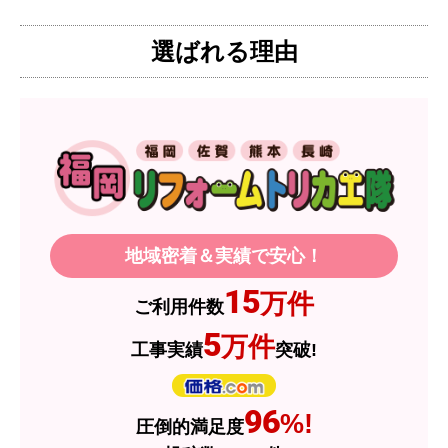
ろ、希望した製品が量販店よりかなり安い価格で
選ばれる理由
あったので購入いたしました。
【注文からどのくらいで届きましたか？】
1週間程度
【その他感想・コメント】
製品価格もですが、設置や保証なども充実してい
るので、今後も頼りになるショップの一つです。
地域密着＆実績で安心！
JodyH
さん
15
万件
ご利用件数
2026年7月3日 19:01
5
万件
工事実績
突破!
欲しい商品をスムーズに注文できましたか？
はい
ショップからの連絡や対応は適切でしたか？
96
%!
圧倒的満足度
はい