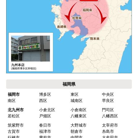
して欲しい。
別の部屋もお願いしたいと考えていたが、少々不
安があり要検討。
akagenoane
さん
2026年4月18日 21:30
欲しい商品をスムーズに注文できましたか？
はい
福岡県
ショップからの連絡や対応は適切でしたか？
福岡市
博多区
東区
中央区
はい
南区
西区
城南区
早良区
予定の期日までに商品が届きましたか？
北九州市
小倉北区
小倉南区
門司区
はい
若松区
戸畑区
八幡東区
八幡西区
筑紫野市
春日市
大野城市
太宰府市
商品の梱包は必要十分なものでしたか？
古賀市
福津市
朝倉市
糸島市
はい
行橋市
豊前市
中間市
大牟田市