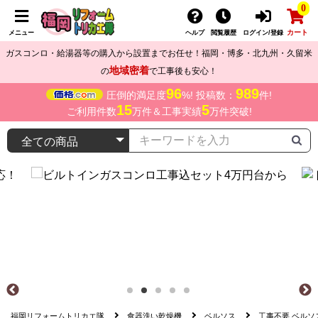
0
カート
メニュー
ヘルプ
閲覧履歴
ログイン/登録
ガスコンロ・給湯器等の購入から設置までお任せ！福岡・博多・北九州・久留米
地域密着
の
で工事後も安心！
96
989
圧倒的満足度
%! 投稿数：
件!
15
5
ご利用件数
万件＆工事実績
万件突破!
福岡リフォームトリカエ隊
食器洗い乾燥機
ベルソス
工事不要 ベルソ