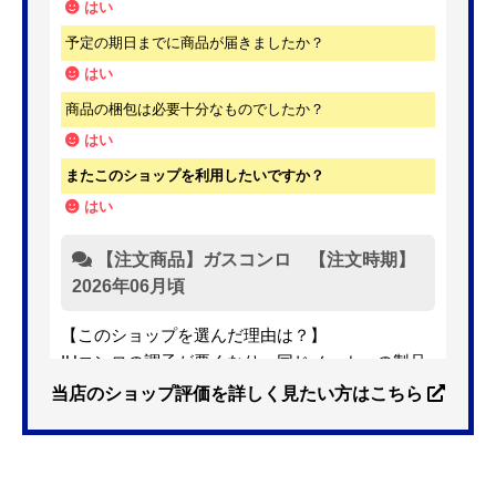
はい
予定の期日までに商品が届きましたか？
はい
商品の梱包は必要十分なものでしたか？
はい
またこのショップを利用したいですか？
はい
【注文商品】ガスコンロ 【注文時期】
2026年06月頃
【このショップを選んだ理由は？】
IHコンロの調子が悪くなり、同じメーカーの製品
を探していました。ただ、3口から2口のものへ変
当店のショップ評価を詳しく見たい方はこちら
更を考えており、量販店へ行ったところ2口のもの
は需要が少なく製品によっては割高になるとのこ
とで3口を進められました。
そこで、福岡リフォームトリカエ隊で探したとこ