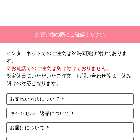
【このショップを選んだ理由は？】
価格と評価が良かったから。
【注文からどのくらいで届きましたか？】
お買い物の際にご確認ください
二週間ほどです。
インターネットでのご注文は24時間受け付けておりま
【その他感想・コメント】
す。
工事対応は、１０点満点の３．５点。マイナス
※お電話でのご注文は受け付けておりません。
１．５点は、少々工事が雑。
※定休日にいただいたご注文、お問い合わせ等は、休み
過去の業者で一番最低。良かった点は、ただ一
明けの対応となります。
つ、愛想が良かったこと。
最初から名刺の提示も無く、どこの業者で名前が
お支払い方法について
なにかも分からない。少々不安である。
キャンセル、返品について
工事後は、初期設定や取り扱いの説明もなく、慌
てて引き上げる感じ。
お届けについて
保障期間の説明もHPとは違った。８年保証にして