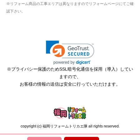
hisahisa229
さん
※リフォーム商品の工事エリアは異なりますのでリフォームページにてご確
2026年4月12日 22:19
認下さい。
欲しい商品をスムーズに注文できましたか？
はい
ショップからの連絡や対応は適切でしたか？
無回答
予定の期日までに商品が届きましたか？
はい
※プライバシー保護のためSSL暗号化通信を採用（導入）してい
ますので、
商品の梱包は必要十分なものでしたか？
お客様の情報の送信は安全に行っていただけます。
はい
またこのショップを利用したいですか？
はい
【注文商品】エアコン・クーラー 【注
copyright (c) 福岡リフォームトリカエ隊 all rights reserved.
文時期】2026年02月頃（モバイルから）