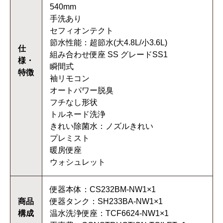
540mm
手洗あり
セフィオンテクト
節水性能：超節水(大4.8L/小3.6L)
仕
組み合わせ便座 SS グレードSS1
様・
瞬間式
特徴
袖リモコン
オートパワー脱臭
フチなし形状
トルネード洗浄
きれい除菌水：ノズルきれい
プレミスト
暖房便座
ウォシュレット
便器本体：CS232BM-NW1×1
商品
便器タンク：SH233BA-NW1×1
構成
温水洗浄便座：TCF6624-NW1×1