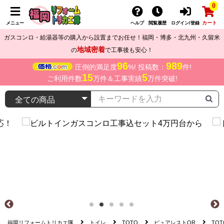
0
カート
メニュー
ヘルプ
閲覧履歴
ログイン/登録
ガスコンロ・給湯器等の購入から設置までお任せ！福岡・博多・北九州・久留米
地域密着
の
で工事後も安心！
96
989
圧倒的満足度
%! 投稿数：
件!
15
5
ご利用件数
万件＆工事実績
万件突破!
福岡リフォームトリカエ隊
トイレ
TOTO
ピュアレストQR
TOT