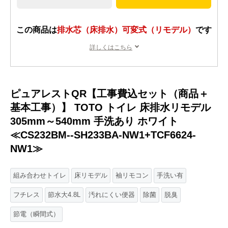
この商品は
排水芯（床排水）可変式（リモデル）
です
詳しくはこちら
ピュアレストQR【工事費込セット（商品＋
基本工事）】 TOTO トイレ 床排水リモデル
305mm～540mm 手洗あり ホワイト
≪CS232BM--SH233BA-NW1+TCF6624-
NW1≫
組み合わせトイレ
床リモデル
袖リモコン
手洗い有
フチレス
節水大4.8L
汚れにくい便器
除菌
脱臭
節電（瞬間式）