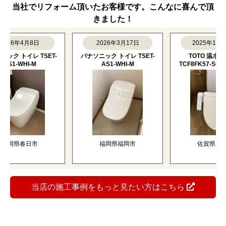
当社でリフォーム頂いたお客様です。こんなに喜んで頂
きました！
6年4月8日
2026年3月17日
2025年12月11日
 トイレ TSET-
パナソニック トイレ TSET-
TOTO 温水洗浄便
1-WHI-M
AS1-WHI-M
TCF8FK57-SC1-SAL
県春日市
福岡県福岡市
佐賀県唐津市
当店の施工事例をもっと見たい方はこちら