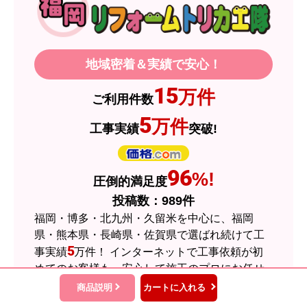
【その他感想・コメント】
製品価格もですが、設置や保証なども充実してい
るので、今後も頼りになるショップの一つです。
地域密着＆実績で安心！
JodyH
さん
15
万件
ご利用件数
2026年7月3日 19:01
5
万件
工事実績
突破!
欲しい商品をスムーズに注文できましたか？
はい
ショップからの連絡や対応は適切でしたか？
96
%!
圧倒的満足度
はい
投稿数：
989
件
予定の期日までに商品が届きましたか？
福岡・博多・北九州・久留米を中心に、福岡
はい
県・熊本県・長崎県・佐賀県で選ばれ続けて工
5
事実績
万件！ インターネットで工事依頼が初
商品の梱包は必要十分なものでしたか？
めてのお客様も、安心して施工のプロにお任せ
はい
ください。
商品説明
カートに入れる
またこのショップを利用したいですか？