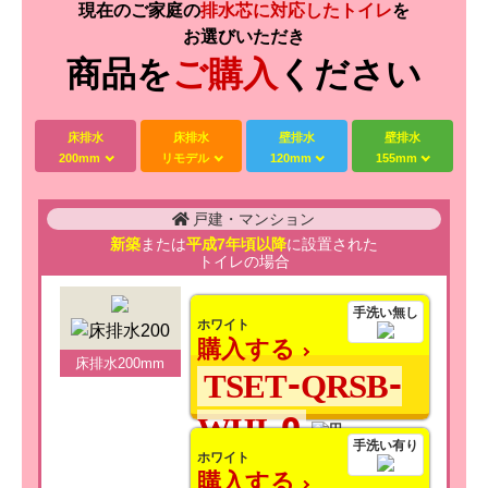
現在のご家庭の
排水芯に対応したトイレ
を
お選びいただき
商品を
ご購入
ください
床排水
床排水
壁排水
壁排水
200mm
リモデル
120mm
155mm
戸建・マンション
新築
または
平成7年頃以降
に設置された
トイレの場合
手洗い無し
ホワイト
購入する
床排水200mm
TSET-QRSB-
WHI-0
手洗い有り
ホワイト
購入する