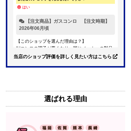
はい
【注文商品】ガスコンロ 【注文時期】
2026年06月頃
【このショップを選んだ理由は？】
IHコンロの調子が悪くなり、同じメーカーの製品
を探していました。ただ、3口から2口のものへ変
当店のショップ評価を詳しく見たい方はこちら
更を考えており、量販店へ行ったところ2口のもの
は需要が少なく製品によっては割高になるとのこ
とで3口を進められました。
そこで、福岡リフォームトリカエ隊で探したとこ
ろ、希望した製品が量販店よりかなり安い価格で
選ばれる理由
あったので購入いたしました。
【注文からどのくらいで届きましたか？】
1週間程度