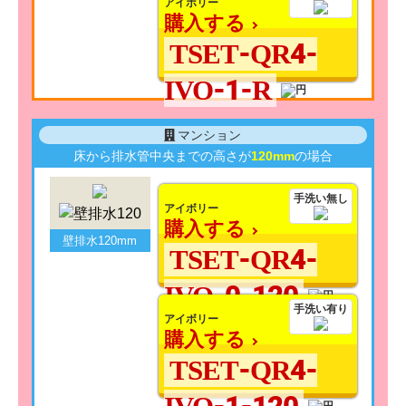
アイボリー
購入する
TSET-QR4-
IVO-1-R
マンション
床から排水管中央までの高さが
120mm
の場合
手洗い無し
アイボリー
購入する
壁排水120mm
TSET-QR4-
IVO-0-120
手洗い有り
アイボリー
購入する
TSET-QR4-