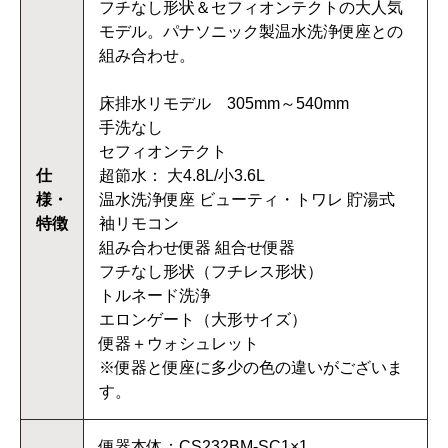
フチなし形状＆セフィオンテクトの大人気
モデル。パナソニック製温水洗浄便座との
組み合わせ。
床排水リモデル 305mm～540mm
手洗なし
セフィオンテクト
仕
超節水： 大4.8L/小3.6L
様・
温水洗浄便座 ビューティ・トワレ 貯湯式
特徴
袖リモコン
組み合わせ便器 組合せ便器
フチなし形状（フチレス形状）
トルネード洗浄
エロンゲート（大形サイズ）
便器＋ウォシュレット
※便器と便座に多少の色の違いがございま
す。
便器本体：CS232BM-SC1×1