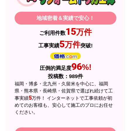
るので、今後も頼りになるショップの一つです。
地域密着＆実績で安心！
JodyH
さん
15
万件
ご利用件数
2026年7月3日 19:01
5
万件
工事実績
突破!
欲しい商品をスムーズに注文できましたか？
はい
ショップからの連絡や対応は適切でしたか？
96
%!
圧倒的満足度
はい
投稿数：
989
件
予定の期日までに商品が届きましたか？
福岡・博多・北九州・久留米を中心に、福岡
はい
県・熊本県・長崎県・佐賀県で選ばれ続けて工
5
事実績
万件！ インターネットで工事依頼が初
商品の梱包は必要十分なものでしたか？
めてのお客様も、安心して施工のプロにお任せ
はい
ください。
またこのショップを利用したいですか？
はい