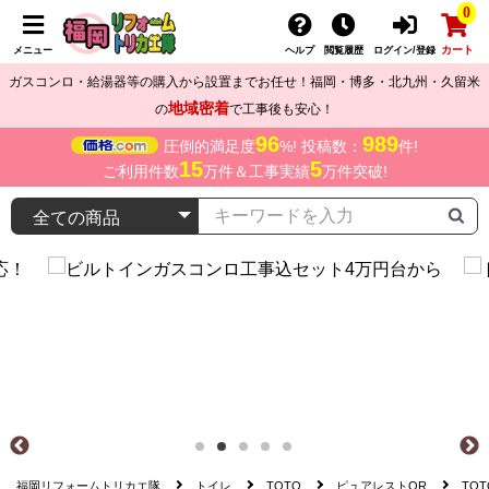
0
カート
メニュー
ヘルプ
閲覧履歴
ログイン/登録
ガスコンロ・給湯器等の購入から設置までお任せ！福岡・博多・北九州・久留米
地域密着
の
で工事後も安心！
96
989
圧倒的満足度
%! 投稿数：
件!
15
5
ご利用件数
万件＆工事実績
万件突破!
福岡リフォームトリカエ隊
トイレ
TOTO
ピュアレストQR
TOT