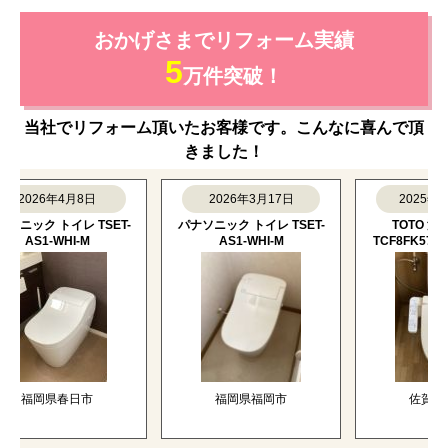
おかげさまでリフォーム実績
5
万件突破！
当社でリフォーム頂いたお客様です。こんなに喜んで頂
きました！
026年4月8日
2026年3月17日
2025年12月1
ック トイレ TSET-
パナソニック トイレ TSET-
TOTO 温水洗
AS1-WHI-M
AS1-WHI-M
TCF8FK57-SC1-S
福岡県春日市
福岡県福岡市
佐賀県唐津