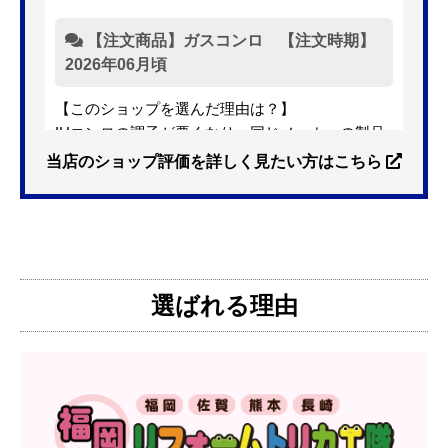
【注文商品】ガスコンロ 【注文時期】
2026年06月頃
【このショップを選んだ理由は？】
IHコンロの調子が悪くなり、同じメーカーの製品
を探していました。ただ、3口から2口のものへ変
当店のショップ評価を詳しく見たい方はこちら
更を考えており、量販店へ行ったところ2口のもの
は需要が少なく製品によっては割高になるとのこ
とで3口を進められました。
そこで、福岡リフォームトリカエ隊で探したとこ
ろ、希望した製品が量販店よりかなり安い価格で
選ばれる理由
あったので購入いたしました。
【注文からどのくらいで届きましたか？】
1週間程度
【その他感想・コメント】
製品価格もですが、設置や保証なども充実してい