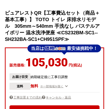
ピュアレストQR【工事費込セット（商品＋
基本工事）】 TOTO トイレ 床排水リモデ
ル 305mm～540mm 手洗なし パステルア
イボリー 温水洗浄便座 ≪CS232BM-SC1--
SH232BA-SC1+CH951SPF≫
当店は
最安値挑戦中！
105,030
販売価格:
円(税込)
お届け目安
納期確定後に工事日調整
無料
送料
※一部地域を除く
工事設置までの流れ
キャンセル・返品