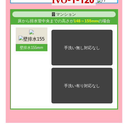
IVO-1-120
マンション
床から排水管中央までの高さが
148～155mm
の場合
手洗い無し
対応なし
壁排水155mm
手洗い有り
対応なし