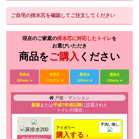
ご自宅の排水芯を確認してご注文してください
現在のご家庭の
排水芯に対応したトイレ
を
お選びいただき
商品を
ご購入
ください
床排水
床排水
壁排水
壁排水
200mm
リモデル
120mm
155mm
戸建・マンション
新築
または
平成7年頃以降
に設置された
トイレの場合
手洗い無し
アイボリー
購入する
床排水200mm