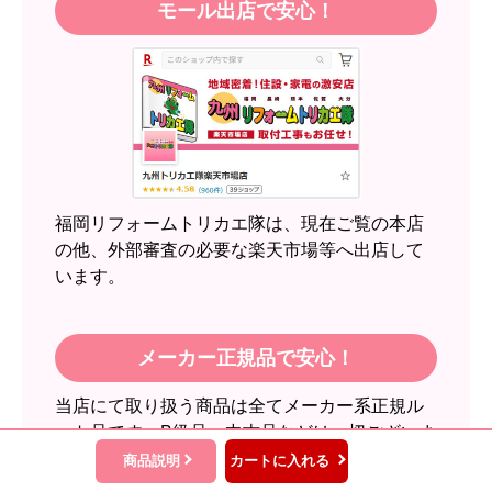
モール出店で安心！
【注文商品】エアコン・クーラー 【注
文時期】2026年05月頃（モバイルから）
【このショップを選んだ理由は？】
近隣のショップでしっかりやってくれそうだった
から！
【注文からどのくらいで届きましたか？】
2週間
福岡リフォームトリカエ隊は、現在ご覧の本店
【その他感想・コメント】
の他、外部審査の必要な楽天市場等へ出店して
います。
スイートポテト頭
さん
2026年6月30日 23:50
メーカー正規品で安心！
欲しい商品をスムーズに注文できましたか？
当店にて取り扱う商品は全てメーカー系正規ル
はい
ート品です。B級品、中古品などは一切ございま
ショップからの連絡や対応は適切でしたか？
せん。安心してお買い求め下さい。
商品説明
カートに入れる
無回答
※カテゴリによっては、有料の長期延長保証も