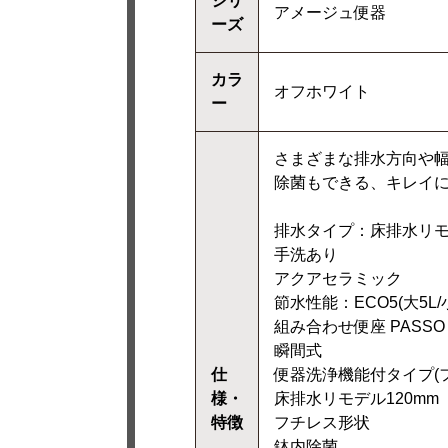
シリ
アメージュ便器
ーズ
カラ
オフホワイト
ー
さまざまな排水方向や
除菌もできる、キレイにこ
排水タイプ：床排水リモデ
手洗あり
アクアセラミック
節水性能：ECO5(大5L/小
組み合わせ便座 PASSO
瞬間式
仕
便器洗浄機能付タイプ(
様・
床排水リモデル120mm
特徴
フチレス形状
鉢内除菌