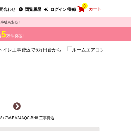
0
カート
問合わせ
閲覧履歴
ログイン/登録
工事後も安心！
5
績
万件突破!
N8+CW-EA24AQC-BN8 工事費込