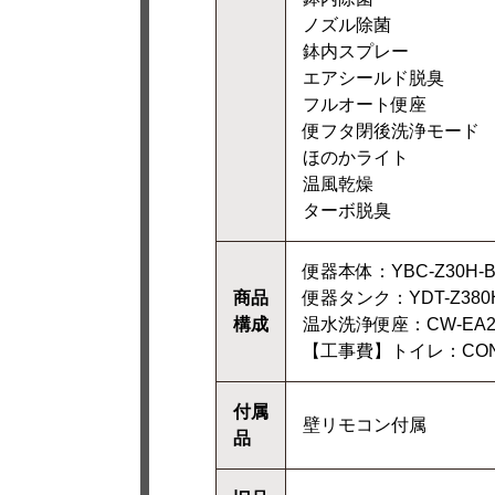
ノズル除菌
鉢内スプレー
エアシールド脱臭
フルオート便座
便フタ閉後洗浄モード
ほのかライト
温風乾燥
ターボ脱臭
便器本体：YBC-Z30H-B
商品
便器タンク：YDT-Z380H
構成
温水洗浄便座：CW-EA24A
【工事費】トイレ：CONST
付属
壁リモコン付属
品