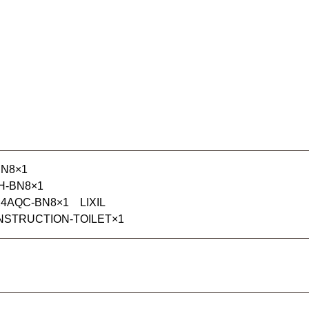
N8×1
-BN8×1
QC-BN8×1 LIXIL
RUCTION-TOILET×1