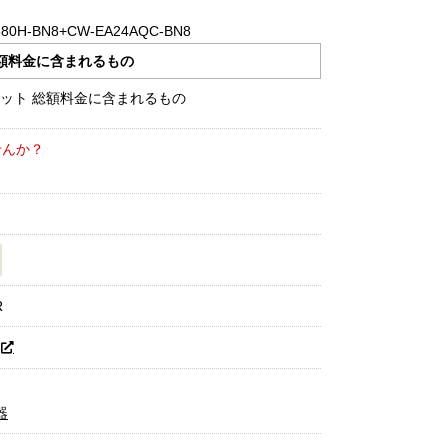
380H-BN8+CW-EA24AQC-BN8
額料金に含まれるもの
せんか？
R
器