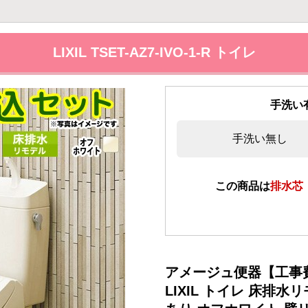
LIXIL TSET-AZ7-IVO-1-R トイレ
手洗い
手洗い無し
この商品は
排水芯
アメージュ便器【工事
LIXIL トイレ 床排水