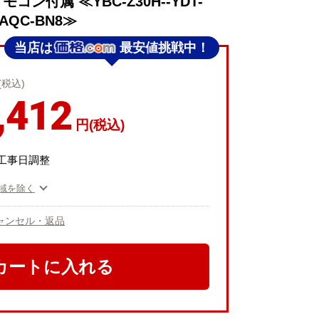
コン付属 ≪YBC-Z30H--YDT-
4AQC-BN8≫
当店は
最安値挑戦中！
(税込)
,412
円(税込)
工事日調整
域を除く
ャンセル・返品
カートに入れる