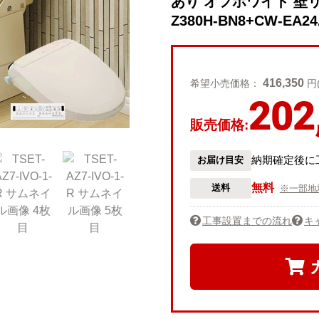
あり オフホワイト 壁リモ
Z380H-BN8+CW-EA2
416,350
希望小売価格：
円
202
販売価格:
納期確定後に
お届け目安
無料
送料
※一部地
工事設置までの流れ
キ