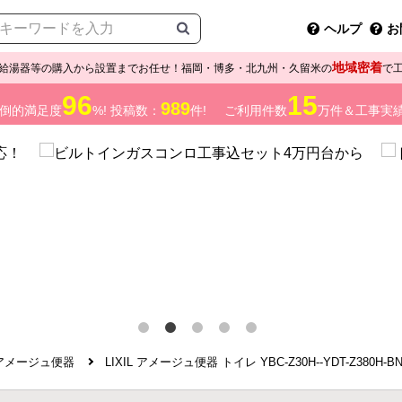
ヘルプ
お
地域密着
給湯器等の購入から設置までお任せ！福岡・博多・北九州・久留米の
で
96
15
989
倒的満足度
%! 投稿数：
件!
ご利用件数
万件＆工事実
アメージュ便器
LIXIL アメージュ便器 トイレ YBC-Z30H--YDT-Z380H-B