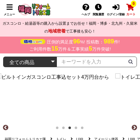
0
カート
メニュー
ヘルプ
閲覧履歴
ログイン/登録
ガスコンロ・給湯器等の購入から設置までお任せ！福岡・博多・北九州・久留米
地域密着
の
で工事後も安心！
96
989
圧倒的満足度
%! 投稿数：
件!
15
5
ご利用件数
万件＆工事実績
万件突破!
福岡リフォームトリカエ隊
トイレ
LIXIL
アメージュ便器
LIXIL