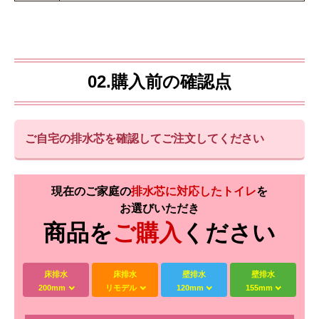
02.購入前の確認点
ご自宅の排水芯を確認してご注文してください
現在のご家庭の
排水芯に対応したトイレ
を
お選びいただき
商品を
ご購入
ください
床排水
床排水
壁排水
壁排水
200mm
リモデル
120mm
155mm