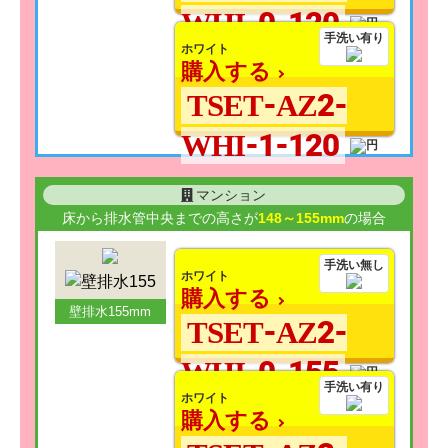
WHI-0-120
手洗い有り
ホワイト
購入する
TSET-AZ2-
WHI-1-120
マンション
床から排水管中央までの高さが
148～155mm
の場合
手洗い無し
ホワイト
購入する
壁排水155mm
TSET-AZ2-
WHI-0-155
手洗い有り
ホワイト
購入する