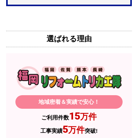
更を考えており、量販店へ行ったところ2口のもの
は需要が少なく製品によっては割高になるとのこ
とで3口を進められました。
そこで、福岡リフォームトリカエ隊で探したとこ
ろ、希望した製品が量販店よりかなり安い価格で
選ばれる理由
あったので購入いたしました。
【注文からどのくらいで届きましたか？】
1週間程度
【その他感想・コメント】
製品価格もですが、設置や保証なども充実してい
るので、今後も頼りになるショップの一つです。
地域密着＆実績で安心！
JodyH
さん
15
万件
ご利用件数
2026年7月3日 19:01
5
万件
工事実績
突破!
欲しい商品をスムーズに注文できましたか？