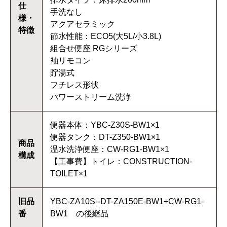
仕
手洗なし
様・
アクアセラミック
特徴
節水性能：ECO5(大5L/小3.8L)
組合せ便座 RGシリーズ
袖リモコン
貯湯式
フチレス形状
パワーストリーム洗浄
便器本体：YBC-Z30S-BW1×1
便器タンク：DT-Z350-BW1×1
商品
温水洗浄便座：CW-RG1-BW1×1
構成
【工事費】トイレ：CONSTRUCTION-
TOILET×1
旧品
YBC-ZA10S--DT-ZA150E-BW1+CW-RG1-
番
BW1 の後継品