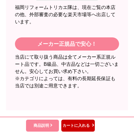
2週間
福岡リフォームトリカエ隊は、現在ご覧の本店
【その他感想・コメント】
の他、外部審査の必要な楽天市場等へ出店して
います。
スイートポテト頭
さん
2026年6月30日 23:50
メーカー正規品で安心！
欲しい商品をスムーズに注文できましたか？
当店にて取り扱う商品は全てメーカー系正規ル
はい
ート品です。B級品、中古品などは一切ございま
ショップからの連絡や対応は適切でしたか？
せん。安心してお買い求め下さい。
無回答
※カテゴリによっては、有料の長期延長保証も
当店では別途ご用意できます。
予定の期日までに商品が届きましたか？
はい
商品の梱包は必要十分なものでしたか？
はい
またこのショップを利用したいですか？
商品説明
カートに入れる
いいえ