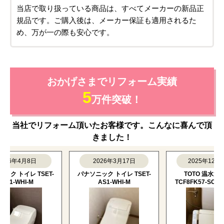
当店で取り扱っている商品は、すべてメーカーの新品正
規品です。ご購入後は、メーカー保証も適用されるた
め、万が一の際も安心です。
おかげさまでリフォーム実績
5
万件突破！
当社でリフォーム頂いたお客様です。こんなに喜んで頂
きました！
6年4月8日
2026年3月17日
2025年12月11日
トイレ TSET-
パナソニック トイレ TSET-
TOTO 温水洗浄便座
-WHI-M
AS1-WHI-M
TCF8FK57-SC1-SALE