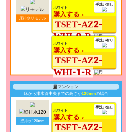
手洗い無し
ホワイト
購入する
床排水リモデル
TSET-AZ2-
WHI-0-R
手洗い有り
ホワイト
購入する
TSET-AZ2-
WHI-1-R
マンション
床から排水管中央までの高さが
120mm
の場合
手洗い無し
ホワイト
購入する
壁排水120mm
TSET-AZ2-