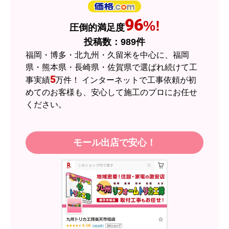
はい
ショップからの連絡や対応は適切でしたか？
96
%!
圧倒的満足度
はい
投稿数：
989
件
予定の期日までに商品が届きましたか？
福岡・博多・北九州・久留米を中心に、福岡
はい
県・熊本県・長崎県・佐賀県で選ばれ続けて工
5
事実績
万件！ インターネットで工事依頼が初
商品の梱包は必要十分なものでしたか？
めてのお客様も、安心して施工のプロにお任せ
はい
ください。
またこのショップを利用したいですか？
はい
モール出店で安心！
【注文商品】エアコン・クーラー 【注
文時期】2026年05月頃（モバイルから）
【このショップを選んだ理由は？】
近隣のショップでしっかりやってくれそうだった
から！
【注文からどのくらいで届きましたか？】