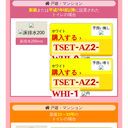
戸建・マンション
新築
または
平成7年頃以降
に設置された
トイレの場合
手洗い無し
ホワイト
購入する
床排水200mm
TSET-AZ2-
WHI-0
手洗い有り
ホワイト
購入する
TSET-AZ2-
WHI-1
戸建・マンション
築後
10～30年
の
トイレの場合