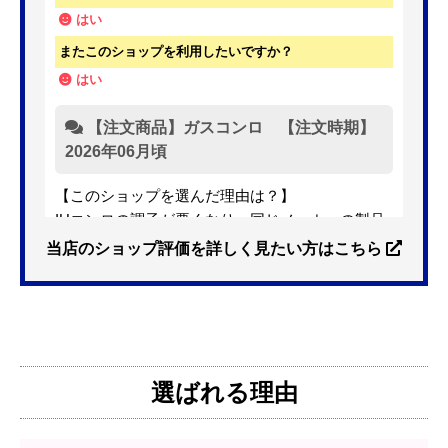
当店の口コミ・レビュー
96
989
圧倒的満足度
%! 投稿数：
件!
最新の10件を表示しています。
博多クマ
さん
2026年7月25日 09:28
欲しい商品をスムーズに注文できましたか？
はい
ショップからの連絡や対応は適切でしたか？
はい
予定の期日までに商品が届きましたか？
はい
商品の梱包は必要十分なものでしたか？
はい
またこのショップを利用したいですか？
はい