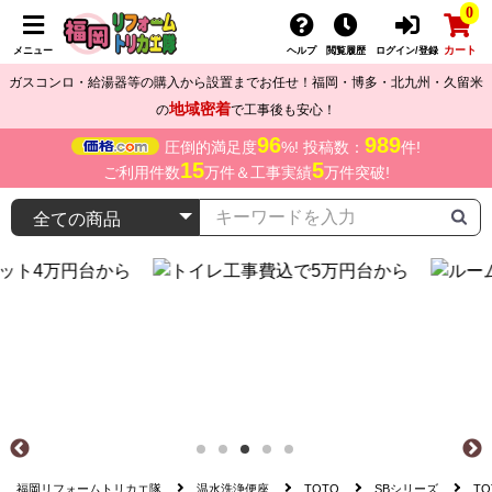
0
カート
メニュー
ヘルプ
閲覧履歴
ログイン/登録
ガスコンロ・給湯器等の購入から設置までお任せ！福岡・博多・北九州・久留米
地域密着
の
で工事後も安心！
96
989
圧倒的満足度
%! 投稿数：
件!
15
5
ご利用件数
万件＆工事実績
万件突破!
福岡リフォームトリカエ隊
温水洗浄便座
TOTO
SBシリーズ
TO