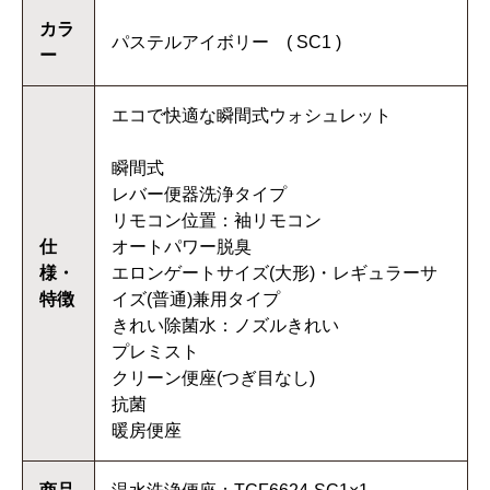
カラ
パステルアイボリー ( SC1 )
ー
エコで快適な瞬間式ウォシュレット
瞬間式
レバー便器洗浄タイプ
リモコン位置：袖リモコン
仕
オートパワー脱臭
様・
エロンゲートサイズ(大形)・レギュラーサ
特徴
イズ(普通)兼用タイプ
きれい除菌水：ノズルきれい
プレミスト
クリーン便座(つぎ目なし)
抗菌
暖房便座