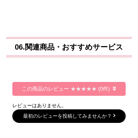
きました！
6年6月22日
2026年2月20日
2025年12月26日
 ウォシュレット
INAX 温水洗浄便座 CW-
TOTO ウォシュレッ
714-NW1
RG1-BN8-KJ
TCF6624-SC1-KJ
県久留米市
福岡県福岡市
福岡県北九州市
当店の施工事例をもっと見たい方はこちら