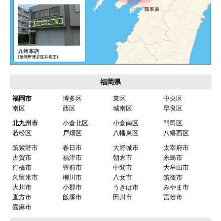
客先が高齢の女性だったらどうしたのか疑問。
ご利用案内・工事について
エアコン専門の担当べつにもう一人来て欲しかっ
た。
価格.com・当店公式サービス
工事業者からの連絡は電話かメールとなっていた
が、登録したメールアドレスではなく、ショート
九州 工事対応エリア
メールだとは知らず、確認できなかった。
エアコンが２００V対応型だが、同じ２００Vでも
業務用なのでコンセントの形状が違い、途中で工
事業者が買いに行く始末。注文時に形状の確認も
して欲しい。
別の部屋もお願いしたいと考えていたが、少々不
安があり要検討。
akagenoane
さん
2026年4月18日 21:30