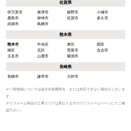
欲しい商品をスムーズに注文できましたか？
はい
福岡県
ショップからの連絡や対応は適切でしたか？
福岡市
博多区
東区
中央区
はい
南区
西区
城南区
早良区
予定の期日までに商品が届きましたか？
北九州市
小倉北区
小倉南区
門司区
はい
若松区
戸畑区
八幡東区
八幡西区
筑紫野市
春日市
大野城市
太宰府市
商品の梱包は必要十分なものでしたか？
古賀市
福津市
朝倉市
糸島市
はい
行橋市
豊前市
中間市
大牟田市
久留米市
柳川市
八女市
筑後市
またこのショップを利用したいですか？
大川市
小郡市
うきは市
みやま市
はい
直方市
飯塚市
田川市
宮若市
嘉麻市
【注文商品】食器洗い機(食洗機) 【注
佐賀県
文時期】2026年03月頃（モバイルから）
伊万里市
唐津市
嬉野市
小城市
【このショップを選んだ理由は？】
鹿島市
神埼市
佐賀市
多久市
商品価格がお手頃だった
武雄市
鳥栖市