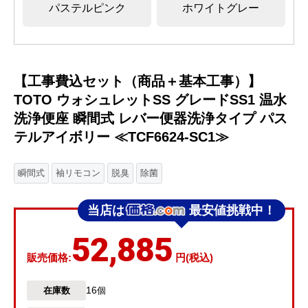
パステルピンク
ホワイトグレー
【工事費込セット（商品＋基本工事）】
TOTO ウォシュレットSS グレードSS1 温水
洗浄便座 瞬間式 レバー便器洗浄タイプ パス
テルアイボリー ≪TCF6624-SC1≫
瞬間式
袖リモコン
脱臭
除菌
当店は
最安値挑戦中！
52,885
販売価格:
円(税込)
16
在庫数
個