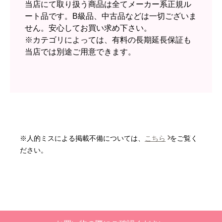
モール出店で安心！
【注文商品】エアコン・クーラー 【注
文時期】2026年05月頃（モバイルから）
【このショップを選んだ理由は？】
近隣のショップでしっかりやってくれそうだった
から！
【注文からどのくらいで届きましたか？】
2週間
福岡リフォームトリカエ隊は、現在ご覧の本店
【その他感想・コメント】
の他、外部審査の必要な楽天市場等へ出店して
います。
スイートポテト頭
さん
2026年6月30日 23:50
メーカー正規品で安心！
欲しい商品をスムーズに注文できましたか？
当店にて取り扱う商品は全てメーカー系正規ル
はい
ート品です。B級品、中古品などは一切ございま
ショップからの連絡や対応は適切でしたか？
せん。安心してお買い求め下さい。
無回答
※カテゴリによっては、有料の長期延長保証も