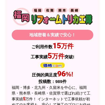
【注文商品】ガスコンロ 【注文時期】
2026年06月頃
【このショップを選んだ理由は？】
IHコンロの調子が悪くなり、同じメーカーの製品
を探していました。ただ、3口から2口のものへ変
当店のショップ評価を詳しく見たい方はこちら
更を考えており、量販店へ行ったところ2口のもの
は需要が少なく製品によっては割高になるとのこ
とで3口を進められました。
そこで、福岡リフォームトリカエ隊で探したとこ
ろ、希望した製品が量販店よりかなり安い価格で
選ばれる理由
あったので購入いたしました。
【注文からどのくらいで届きましたか？】
1週間程度
【その他感想・コメント】
製品価格もですが、設置や保証なども充実してい