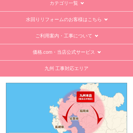
す。
工事対応は、１０点満点の３．５点。マイナス
※お電話でのご注文は受け付けておりません。
１．５点は、少々工事が雑。
※定休日にいただいたご注文、お問い合わせ等は、休み
過去の業者で一番最低。良かった点は、ただ一
明けの対応となります。
つ、愛想が良かったこと。
最初から名刺の提示も無く、どこの業者で名前が
お支払い方法について
なにかも分からない。少々不安である。
キャンセル、返品について
工事後は、初期設定や取り扱いの説明もなく、慌
てて引き上げる感じ。
お届けについて
保障期間の説明もHPとは違った。８年保証にして
よくある質問
いるがメーカー保証が３年追加になり１１年と説
明があった。HPにはメーカー保証期間も８年に含
運営会社について
むとなっていたが、どちらが正しいか分からな
い。
カテゴリ一覧
エアコン設置場所が２階だったので、どう考えて
も一人でかなえられる体力があると思えない、腰
水回りリフォームのお客様はこちら
が悪かったが室外機の荷揚げを手伝った。もし、