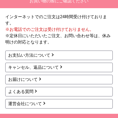
当店では別途ご用意できます。
予定の期日までに商品が届きましたか？
はい
商品の梱包は必要十分なものでしたか？
はい
またこのショップを利用したいですか？
いいえ
※人的ミスによる掲載不備については、
こちら
をご覧く
【注文商品】エアコン・クーラー 【注
ださい。
文時期】2026年06月頃
【このショップを選んだ理由は？】
価格と評価が良かったから。
【注文からどのくらいで届きましたか？】
お買い物の際にご確認ください
二週間ほどです。
インターネットでのご注文は24時間受け付けておりま
【その他感想・コメント】