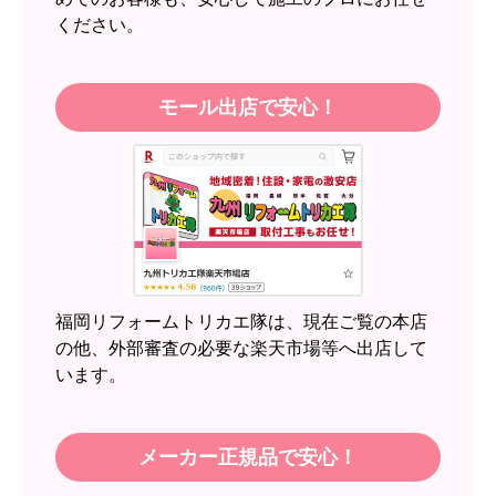
るので、今後も頼りになるショップの一つです。
地域密着＆実績で安心！
JodyH
さん
15
万件
ご利用件数
2026年7月3日 19:01
5
万件
工事実績
突破!
欲しい商品をスムーズに注文できましたか？
はい
ショップからの連絡や対応は適切でしたか？
96
%!
圧倒的満足度
はい
投稿数：
989
件
予定の期日までに商品が届きましたか？
福岡・博多・北九州・久留米を中心に、福岡
はい
県・熊本県・長崎県・佐賀県で選ばれ続けて工
5
事実績
万件！ インターネットで工事依頼が初
商品の梱包は必要十分なものでしたか？
めてのお客様も、安心して施工のプロにお任せ
はい
ください。
またこのショップを利用したいですか？
はい