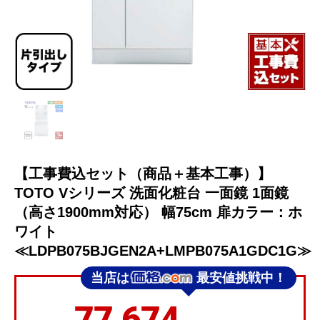
【工事費込セット（商品＋基本工事）】
TOTO Vシリーズ 洗面化粧台 一面鏡 1面鏡
（高さ1900mm対応） 幅75cm 扉カラー：ホ
ワイト
≪LDPB075BJGEN2A+LMPB075A1GDC1G≫
当店は
最安値挑戦中！
77,674