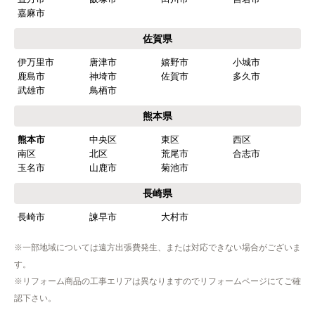
嘉麻市
【注文商品】食器洗い機(食洗機) 【注
佐賀県
文時期】2026年03月頃（モバイルから）
伊万里市
唐津市
嬉野市
小城市
【このショップを選んだ理由は？】
鹿島市
神埼市
佐賀市
多久市
商品価格がお手頃だった
武雄市
鳥栖市
熊本県
【注文からどのくらいで届きましたか？】
熊本市
中央区
東区
西区
忘れました
南区
北区
荒尾市
合志市
玉名市
山鹿市
菊池市
【その他感想・コメント】
工事は土曜日に申し込んだが、
長崎県
商品が事前郵送で受取日の時間指定ができなかっ
長崎市
諫早市
大村市
たので、仕事を1日休まなければならなかった。
※一部地域については遠方出張費発生、または対応できない場合がございま
す。
hisahisa229
さん
※リフォーム商品の工事エリアは異なりますのでリフォームページにてご確
2026年4月12日 22:19
認下さい。