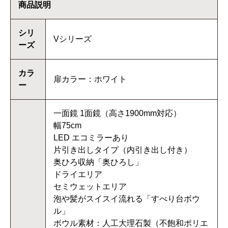
商品説明
シリ
Vシリーズ
ーズ
カラ
扉カラー：ホワイト
ー
一面鏡 1面鏡（高さ1900mm対応）
幅75cm
LED エコミラーあり
片引き出しタイプ（内引き出し付き）
奥ひろ収納「奥ひろし」
ドライエリア
セミウェットエリア
泡や髪がスイスイ流れる「すべり台ボウ
ル」
ボウル素材：人工大理石製（不飽和ポリエ