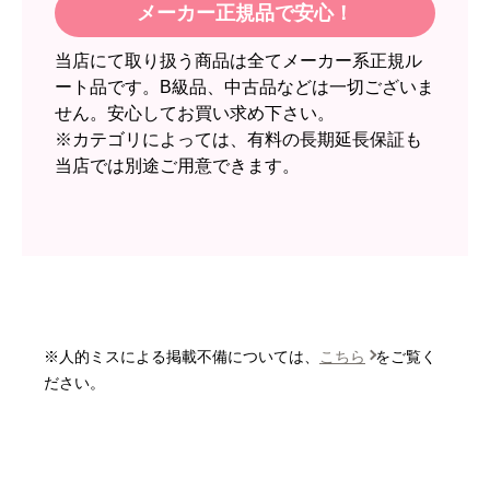
メーカー正規品で安心！
欲しい商品をスムーズに注文できましたか？
当店にて取り扱う商品は全てメーカー系正規ル
はい
ート品です。B級品、中古品などは一切ございま
ショップからの連絡や対応は適切でしたか？
せん。安心してお買い求め下さい。
無回答
※カテゴリによっては、有料の長期延長保証も
当店では別途ご用意できます。
予定の期日までに商品が届きましたか？
はい
商品の梱包は必要十分なものでしたか？
はい
またこのショップを利用したいですか？
いいえ
※人的ミスによる掲載不備については、
こちら
をご覧く
【注文商品】エアコン・クーラー 【注
ださい。
文時期】2026年06月頃
【このショップを選んだ理由は？】
価格と評価が良かったから。