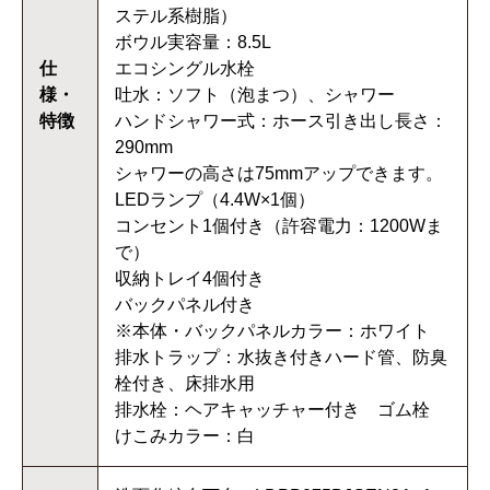
ステル系樹脂）
ボウル実容量：8.5L
仕
エコシングル水栓
様・
吐水：ソフト（泡まつ）、シャワー
特徴
ハンドシャワー式：ホース引き出し長さ：
290mm
シャワーの高さは75mmアップできます。
LEDランプ（4.4W×1個）
コンセント1個付き（許容電力：1200Wま
で）
収納トレイ4個付き
バックパネル付き
※本体・バックパネルカラー：ホワイト
排水トラップ：水抜き付きハード管、防臭
栓付き、床排水用
排水栓：ヘアキャッチャー付き ゴム栓
けこみカラー：白