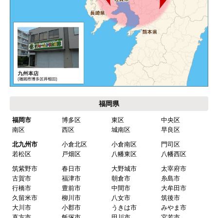
別の部屋もお願いしたいと考えていたが、少々不
安があり要検討。
akagenoane
さん
2026年4月18日 21:30
欲しい商品をスムーズに注文できましたか？
はい
福岡県
ショップからの連絡や対応は適切でしたか？
福岡市
博多区
東区
中央区
はい
南区
西区
城南区
早良区
予定の期日までに商品が届きましたか？
北九州市
小倉北区
小倉南区
門司区
はい
若松区
戸畑区
八幡東区
八幡西区
筑紫野市
春日市
大野城市
太宰府市
商品の梱包は必要十分なものでしたか？
古賀市
福津市
朝倉市
糸島市
はい
行橋市
豊前市
中間市
大牟田市
久留米市
柳川市
八女市
筑後市
またこのショップを利用したいですか？
大川市
小郡市
うきは市
みやま市
はい
直方市
飯塚市
田川市
宮若市