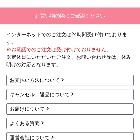
【注文からどのくらいで届きましたか？】
お買い物の際にご確認ください
二週間ほどです。
インターネットでのご注文は24時間受け付けておりま
【その他感想・コメント】
す。
工事対応は、１０点満点の３．５点。マイナス
※お電話でのご注文は受け付けておりません。
１．５点は、少々工事が雑。
※定休日にいただいたご注文、お問い合わせ等は、休み
過去の業者で一番最低。良かった点は、ただ一
明けの対応となります。
つ、愛想が良かったこと。
最初から名刺の提示も無く、どこの業者で名前が
お支払い方法について
なにかも分からない。少々不安である。
キャンセル、返品について
工事後は、初期設定や取り扱いの説明もなく、慌
てて引き上げる感じ。
お届けについて
保障期間の説明もHPとは違った。８年保証にして
よくある質問
いるがメーカー保証が３年追加になり１１年と説
明があった。HPにはメーカー保証期間も８年に含
運営会社について