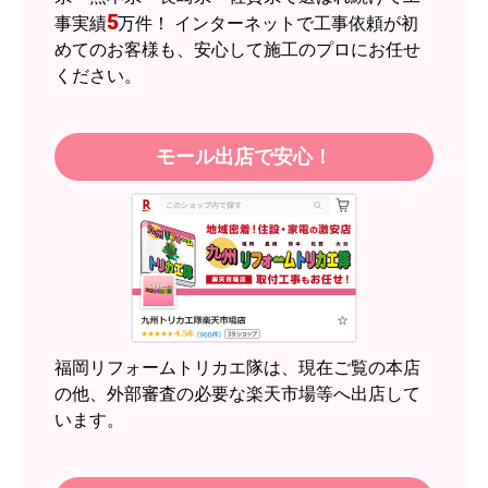
5
事実績
万件！ インターネットで工事依頼が初
商品の梱包は必要十分なものでしたか？
めてのお客様も、安心して施工のプロにお任せ
はい
ください。
またこのショップを利用したいですか？
はい
モール出店で安心！
【注文商品】エアコン・クーラー 【注
文時期】2026年05月頃（モバイルから）
【このショップを選んだ理由は？】
近隣のショップでしっかりやってくれそうだった
から！
【注文からどのくらいで届きましたか？】
2週間
福岡リフォームトリカエ隊は、現在ご覧の本店
【その他感想・コメント】
の他、外部審査の必要な楽天市場等へ出店して
います。
スイートポテト頭
さん
2026年6月30日 23:50