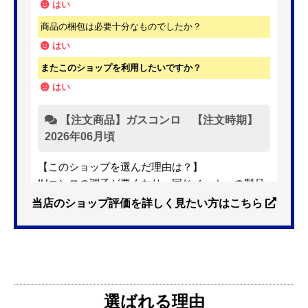
はい
商品の梱包は必要十分なものでしたか？
はい
またこのショップを利用したいですか？
はい
【注文商品】ガスコンロ 【注文時期】
2026年06月頃
【このショップを選んだ理由は？】
IHコンロの調子が悪くなり、同じメーカーの製品
を探していました。ただ、3口から2口のものへ変
当店のショップ評価を詳しく見たい方はこちら
更を考えており、量販店へ行ったところ2口のもの
は需要が少なく製品によっては割高になるとのこ
とで3口を進められました。
そこで、福岡リフォームトリカエ隊で探したとこ
ろ、希望した製品が量販店よりかなり安い価格で
選ばれる理由
あったので購入いたしました。