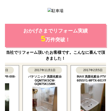
おかげさまでリフォーム実績
5
万件突破！
当社でリフォーム頂いたお客様です。こんなに喜んで頂
きました！
15日
2017年11月1日
2017年2月5日
PR-008-
パナソニック 洗面化粧台
INAX 洗面化粧台 FTVN-
KJ
GQM75KSCW-
605SY1-MFTX-601YFU
GQM75K1SMK