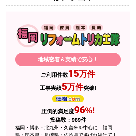
【注文からどのくらいで届きましたか？】
1週間程度
【その他感想・コメント】
製品価格もですが、設置や保証なども充実してい
るので、今後も頼りになるショップの一つです。
地域密着＆実績で安心！
JodyH
さん
15
万件
ご利用件数
2026年7月3日 19:01
5
万件
工事実績
突破!
欲しい商品をスムーズに注文できましたか？
はい
ショップからの連絡や対応は適切でしたか？
96
%!
圧倒的満足度
はい
投稿数：
989
件
予定の期日までに商品が届きましたか？
福岡・博多・北九州・久留米を中心に、福岡
はい
県・熊本県・長崎県・佐賀県で選ばれ続けて工