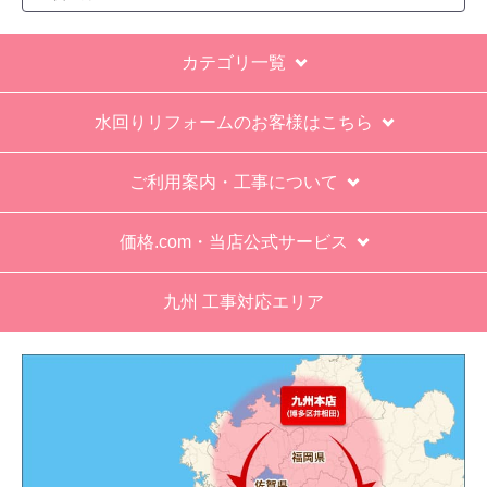
むとなっていたが、どちらが正しいか分からな
い。
カテゴリ一覧
エアコン設置場所が２階だったので、どう考えて
も一人でかなえられる体力があると思えない、腰
水回りリフォームのお客様はこちら
が悪かったが室外機の荷揚げを手伝った。もし、
客先が高齢の女性だったらどうしたのか疑問。
ご利用案内・工事について
エアコン専門の担当べつにもう一人来て欲しかっ
た。
価格.com・当店公式サービス
工事業者からの連絡は電話かメールとなっていた
が、登録したメールアドレスではなく、ショート
九州 工事対応エリア
メールだとは知らず、確認できなかった。
エアコンが２００V対応型だが、同じ２００Vでも
業務用なのでコンセントの形状が違い、途中で工
事業者が買いに行く始末。注文時に形状の確認も
して欲しい。