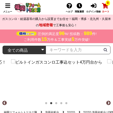
0
カート
メニュー
ヘルプ
閲覧履歴
ログイン/登録
ガスコンロ・給湯器等の購入から設置までお任せ！福岡・博多・北九州・久留米
地域密着
の
で工事後も安心！
96
989
圧倒的満足度
%! 投稿数：
件!
15
5
ご利用件数
万件＆工事実績
万件突破!
福岡リフォームトリカエ隊
洗面化粧台
TOTO
TOTO 洗面化粧台 LDPB