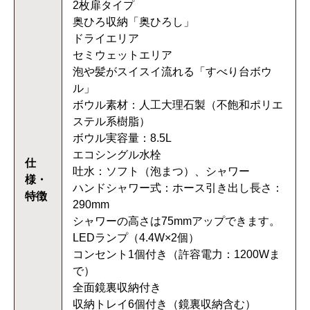
2枚扉タイプ
奥ひろ収納「奥ひろし」
ドライエリア
セミウェットエリア
泡や髪がスイスイ流れる「すべり台ボウ
ル」
ボウル素材：人工大理石製（不飽和ポリエ
ステル系樹脂）
ボウル実容量：8.5L
エコシングル水栓
仕
吐水：ソフト（泡まつ）、シャワー
様・
ハンドシャワー式：ホース引き出し長さ：
特徴
290mm
シャワーの高さは75mmアップできます。
LEDランプ（4.4W×2個）
コンセント1個付き（許容電力：1200Wま
で）
全面鏡裏収納付き
収納トレイ6個付き（鏡裏収納含む）