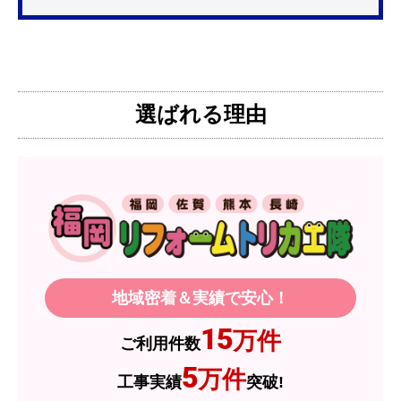
更を考えており、量販店へ行ったところ2口のもの
は需要が少なく製品によっては割高になるとのこ
とで3口を進められました。
そこで、福岡リフォームトリカエ隊で探したとこ
ろ、希望した製品が量販店よりかなり安い価格で
選ばれる理由
あったので購入いたしました。
【注文からどのくらいで届きましたか？】
1週間程度
【その他感想・コメント】
製品価格もですが、設置や保証なども充実してい
るので、今後も頼りになるショップの一つです。
地域密着＆実績で安心！
JodyH
さん
15
万件
ご利用件数
2026年7月3日 19:01
5
万件
工事実績
突破!
欲しい商品をスムーズに注文できましたか？