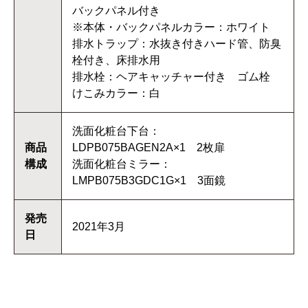
バックパネル付き
※本体・バックパネルカラー：ホワイト
排水トラップ：水抜き付きハード管、防臭
栓付き、床排水用
排水栓：ヘアキャッチャー付き ゴム栓
けこみカラー：白
洗面化粧台下台：
商品
LDPB075BAGEN2A×1 2枚扉
構成
洗面化粧台ミラー：
LMPB075B3GDC1G×1 3面鏡
発売
2021年3月
日