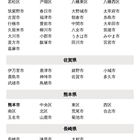
はい
若松区
戸畑区
八幡東区
八幡西区
筑紫野市
春日市
大野城市
太宰府市
商品の梱包は必要十分なものでしたか？
古賀市
福津市
朝倉市
糸島市
はい
行橋市
豊前市
中間市
大牟田市
久留米市
柳川市
八女市
筑後市
またこのショップを利用したいですか？
大川市
小郡市
うきは市
みやま市
はい
直方市
飯塚市
田川市
宮若市
嘉麻市
【注文商品】食器洗い機(食洗機) 【注
佐賀県
文時期】2026年03月頃（モバイルから）
伊万里市
唐津市
嬉野市
小城市
【このショップを選んだ理由は？】
鹿島市
神埼市
佐賀市
多久市
商品価格がお手頃だった
武雄市
鳥栖市
熊本県
【注文からどのくらいで届きましたか？】
熊本市
中央区
東区
西区
忘れました
南区
北区
荒尾市
合志市
玉名市
山鹿市
菊池市
【その他感想・コメント】
工事は土曜日に申し込んだが、
長崎県
商品が事前郵送で受取日の時間指定ができなかっ
長崎市
諫早市
大村市