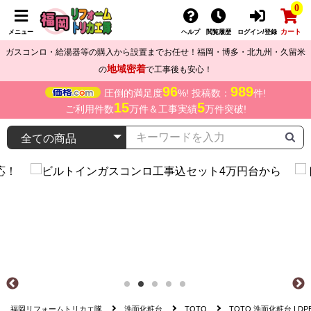
0
カート
メニュー
ヘルプ
閲覧履歴
ログイン/登録
ガスコンロ・給湯器等の購入から設置までお任せ！福岡・博多・北九州・久留米
地域密着
の
で工事後も安心！
96
989
圧倒的満足度
%! 投稿数：
件!
15
5
ご利用件数
万件＆工事実績
万件突破!
福岡リフォームトリカエ隊
洗面化粧台
TOTO
TOTO 洗面化粧台 LDPB