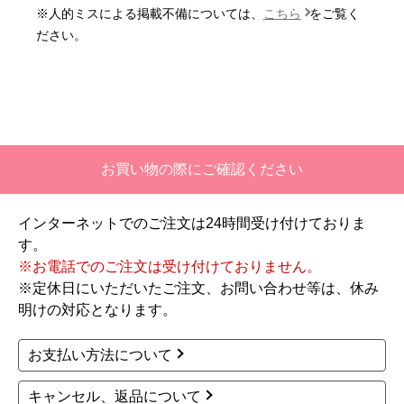
※人的ミスによる掲載不備については、
こちら
をご覧く
【注文商品】エアコン・クーラー 【注
ださい。
文時期】2026年06月頃
【このショップを選んだ理由は？】
価格と評価が良かったから。
【注文からどのくらいで届きましたか？】
お買い物の際にご確認ください
二週間ほどです。
インターネットでのご注文は24時間受け付けておりま
【その他感想・コメント】
す。
工事対応は、１０点満点の３．５点。マイナス
※お電話でのご注文は受け付けておりません。
１．５点は、少々工事が雑。
※定休日にいただいたご注文、お問い合わせ等は、休み
過去の業者で一番最低。良かった点は、ただ一
明けの対応となります。
つ、愛想が良かったこと。
最初から名刺の提示も無く、どこの業者で名前が
お支払い方法について
なにかも分からない。少々不安である。
キャンセル、返品について
工事後は、初期設定や取り扱いの説明もなく、慌