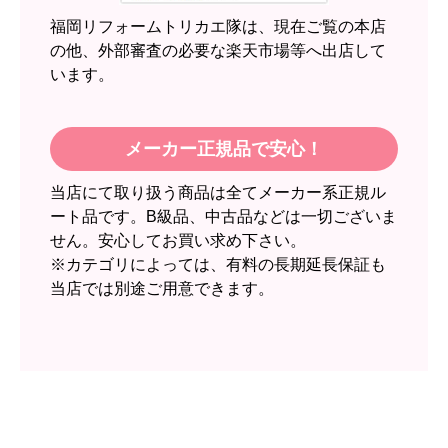
2週間
福岡リフォームトリカエ隊は、現在ご覧の本店
【その他感想・コメント】
の他、外部審査の必要な楽天市場等へ出店して
います。
スイートポテト頭
さん
2026年6月30日 23:50
メーカー正規品で安心！
欲しい商品をスムーズに注文できましたか？
当店にて取り扱う商品は全てメーカー系正規ル
はい
ート品です。B級品、中古品などは一切ございま
ショップからの連絡や対応は適切でしたか？
せん。安心してお買い求め下さい。
無回答
※カテゴリによっては、有料の長期延長保証も
当店では別途ご用意できます。
予定の期日までに商品が届きましたか？
はい
商品の梱包は必要十分なものでしたか？
はい
またこのショップを利用したいですか？
いいえ