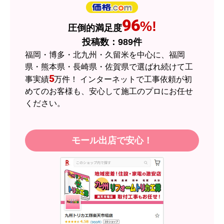
はい
ショップからの連絡や対応は適切でしたか？
96
%!
圧倒的満足度
はい
投稿数：
989
件
予定の期日までに商品が届きましたか？
福岡・博多・北九州・久留米を中心に、福岡
はい
県・熊本県・長崎県・佐賀県で選ばれ続けて工
5
事実績
万件！ インターネットで工事依頼が初
商品の梱包は必要十分なものでしたか？
めてのお客様も、安心して施工のプロにお任せ
はい
ください。
またこのショップを利用したいですか？
はい
モール出店で安心！
【注文商品】エアコン・クーラー 【注
文時期】2026年05月頃（モバイルから）
【このショップを選んだ理由は？】
近隣のショップでしっかりやってくれそうだった
から！
【注文からどのくらいで届きましたか？】