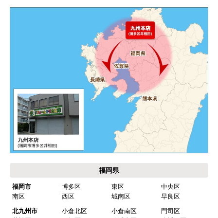
エアコンが２００V対応型だが、同じ２００Vでも
業務用なのでコンセントの形状が違い、途中で工
事業者が買いに行く始末。注文時に形状の確認も
して欲しい。
別の部屋もお願いしたいと考えていたが、少々不
安があり要検討。
akagenoane
さん
2026年4月18日 21:30
欲しい商品をスムーズに注文できましたか？
はい
福岡県
ショップからの連絡や対応は適切でしたか？
福岡市
博多区
東区
中央区
はい
南区
西区
城南区
早良区
予定の期日までに商品が届きましたか？
北九州市
小倉北区
小倉南区
門司区