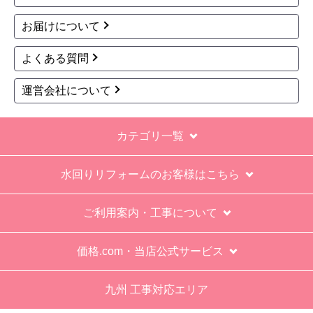
てて引き上げる感じ。
お届けについて
保障期間の説明もHPとは違った。８年保証にして
よくある質問
いるがメーカー保証が３年追加になり１１年と説
明があった。HPにはメーカー保証期間も８年に含
運営会社について
むとなっていたが、どちらが正しいか分からな
い。
カテゴリ一覧
エアコン設置場所が２階だったので、どう考えて
も一人でかなえられる体力があると思えない、腰
水回りリフォームのお客様はこちら
が悪かったが室外機の荷揚げを手伝った。もし、
客先が高齢の女性だったらどうしたのか疑問。
ご利用案内・工事について
エアコン専門の担当べつにもう一人来て欲しかっ
た。
価格.com・当店公式サービス
工事業者からの連絡は電話かメールとなっていた
が、登録したメールアドレスではなく、ショート
九州 工事対応エリア
メールだとは知らず、確認できなかった。