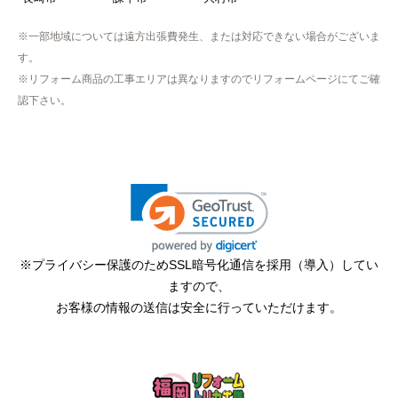
たので、仕事を1日休まなければならなかった。
※一部地域については遠方出張費発生、または対応できない場合がございま
す。
hisahisa229
さん
※リフォーム商品の工事エリアは異なりますのでリフォームページにてご確
2026年4月12日 22:19
認下さい。
欲しい商品をスムーズに注文できましたか？
はい
ショップからの連絡や対応は適切でしたか？
無回答
予定の期日までに商品が届きましたか？
はい
※プライバシー保護のためSSL暗号化通信を採用（導入）してい
ますので、
商品の梱包は必要十分なものでしたか？
お客様の情報の送信は安全に行っていただけます。
はい
またこのショップを利用したいですか？
はい