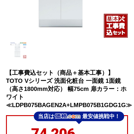
【工事費込セット（商品＋基本工事）】
TOTO Vシリーズ 洗面化粧台 一面鏡 1面鏡
（高さ1800mm対応） 幅75cm 扉カラー：ホ
ワイト
≪LDPB075BAGEN2A+LMPB075B1GDG1G≫
当店は
最安値挑戦中！
74,206