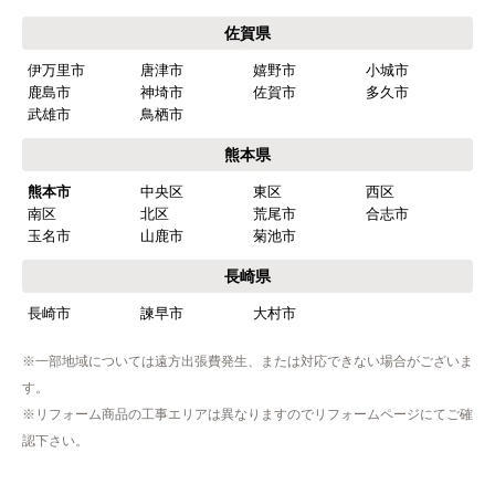
【注文商品】食器洗い機(食洗機) 【注
佐賀県
文時期】2026年03月頃（モバイルから）
伊万里市
唐津市
嬉野市
小城市
【このショップを選んだ理由は？】
鹿島市
神埼市
佐賀市
多久市
商品価格がお手頃だった
武雄市
鳥栖市
熊本県
【注文からどのくらいで届きましたか？】
熊本市
中央区
東区
西区
忘れました
南区
北区
荒尾市
合志市
玉名市
山鹿市
菊池市
【その他感想・コメント】
工事は土曜日に申し込んだが、
長崎県
商品が事前郵送で受取日の時間指定ができなかっ
長崎市
諫早市
大村市
たので、仕事を1日休まなければならなかった。
※一部地域については遠方出張費発生、または対応できない場合がございま
す。
hisahisa229
さん
※リフォーム商品の工事エリアは異なりますのでリフォームページにてご確
2026年4月12日 22:19
認下さい。
欲しい商品をスムーズに注文できましたか？