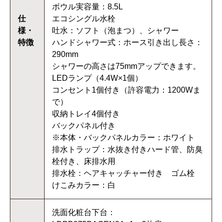
ボウル実容量：8.5L
仕
エコシングル水栓
様・
吐水：ソフト（泡まつ）、シャワー
特徴
ハンドシャワー式：ホース引き出し長さ：
290mm
シャワーの高さは75mmアップできます。
LEDランプ（4.4W×1個）
コンセント1個付き（許容電力：1200Wま
で）
収納トレイ4個付き
バックパネル付き
※本体・バックパネルカラー：ホワイト
排水トラップ：水抜き付きハード管、防臭
栓付き、床排水用
排水栓：ヘアキャッチャー付き ゴム栓
けこみカラー：白
洗面化粧台下台：