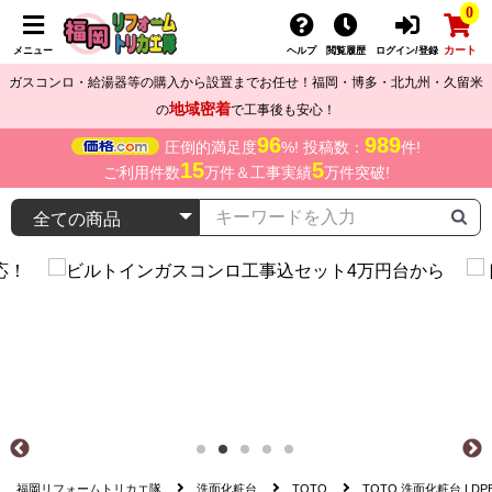
0
カート
メニュー
ヘルプ
閲覧履歴
ログイン/登録
ガスコンロ・給湯器等の購入から設置までお任せ！福岡・博多・北九州・久留米
地域密着
の
で工事後も安心！
96
989
圧倒的満足度
%! 投稿数：
件!
15
5
ご利用件数
万件＆工事実績
万件突破!
福岡リフォームトリカエ隊
洗面化粧台
TOTO
TOTO 洗面化粧台 LDPB