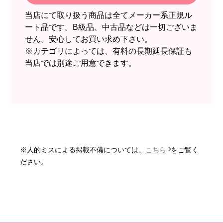
欲しい商品をスムーズに注文できましたか？
当店にて取り扱う商品は全てメーカー系正規ル
はい
ート品です。B級品、中古品などは一切ございま
ショップからの連絡や対応は適切でしたか？
せん。安心してお買い求め下さい。
無回答
※カテゴリによっては、有料の長期延長保証も
当店では別途ご用意できます。
予定の期日までに商品が届きましたか？
はい
商品の梱包は必要十分なものでしたか？
はい
またこのショップを利用したいですか？
いいえ
※人的ミスによる掲載不備については、
こちら
をご覧く
【注文商品】エアコン・クーラー 【注
ださい。
文時期】2026年06月頃
【このショップを選んだ理由は？】
価格と評価が良かったから。