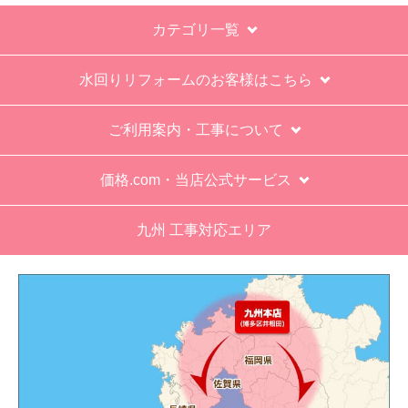
カテゴリ一覧
エアコン設置場所が２階だったので、どう考えて
も一人でかなえられる体力があると思えない、腰
水回りリフォームのお客様はこちら
が悪かったが室外機の荷揚げを手伝った。もし、
客先が高齢の女性だったらどうしたのか疑問。
ご利用案内・工事について
エアコン専門の担当べつにもう一人来て欲しかっ
た。
価格.com・当店公式サービス
工事業者からの連絡は電話かメールとなっていた
が、登録したメールアドレスではなく、ショート
九州 工事対応エリア
メールだとは知らず、確認できなかった。
エアコンが２００V対応型だが、同じ２００Vでも
業務用なのでコンセントの形状が違い、途中で工
事業者が買いに行く始末。注文時に形状の確認も
して欲しい。
別の部屋もお願いしたいと考えていたが、少々不