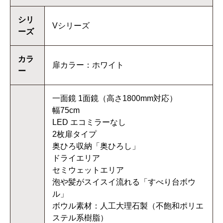
シリ
Vシリーズ
ーズ
カラ
扉カラー：ホワイト
ー
一面鏡 1面鏡（高さ1800mm対応）
幅75cm
LED エコミラーなし
2枚扉タイプ
奥ひろ収納「奥ひろし」
ドライエリア
セミウェットエリア
泡や髪がスイスイ流れる「すべり台ボウ
ル」
ボウル素材：人工大理石製（不飽和ポリエ
ステル系樹脂）