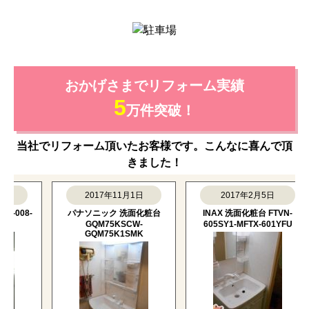
おかげさまでリフォーム実績
5
万件突破！
当社でリフォーム頂いたお客様です。こんなに喜んで頂
きました！
日
2017年11月1日
2017年2月5日
-008-
パナソニック 洗面化粧台
INAX 洗面化粧台 FTVN-
GQM75KSCW-
605SY1-MFTX-601YFU
GQM75K1SMK