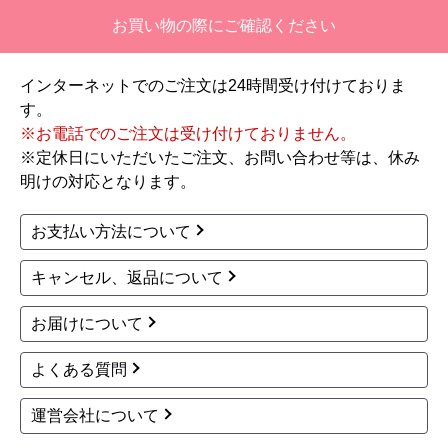
【注文からどのくらいで届きましたか？】
お買い物の際にご確認ください
二週間ほどです。
インターネットでのご注文は24時間受け付けておりま
【その他感想・コメント】
す。
工事対応は、１０点満点の３．５点。マイナス
※お電話でのご注文は受け付けておりません。
１．５点は、少々工事が雑。
※定休日にいただいたご注文、お問い合わせ等は、休み
過去の業者で一番最低。良かった点は、ただ一
明けの対応となります。
つ、愛想が良かったこと。
最初から名刺の提示も無く、どこの業者で名前が
お支払い方法について
なにかも分からない。少々不安である。
キャンセル、返品について
工事後は、初期設定や取り扱いの説明もなく、慌
てて引き上げる感じ。
お届けについて
保障期間の説明もHPとは違った。８年保証にして
よくある質問
いるがメーカー保証が３年追加になり１１年と説
明があった。HPにはメーカー保証期間も８年に含
運営会社について
むとなっていたが、どちらが正しいか分からな
い。