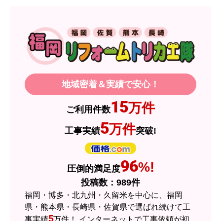
【注文からどのくらいで届きましたか？】
1週間程度
【その他感想・コメント】
製品価格もですが、設置や保証なども充実してい
るので、今後も頼りになるショップの一つです。
地域密着＆実績で安心！
JodyH
さん
15
万件
ご利用件数
2026年7月3日 19:01
5
万件
工事実績
突破!
欲しい商品をスムーズに注文できましたか？
はい
ショップからの連絡や対応は適切でしたか？
96
%!
圧倒的満足度
はい
投稿数：
989
件
予定の期日までに商品が届きましたか？
福岡・博多・北九州・久留米を中心に、福岡
はい
県・熊本県・長崎県・佐賀県で選ばれ続けて工
5
事実績
万件！ インターネットで工事依頼が初
商品の梱包は必要十分なものでしたか？