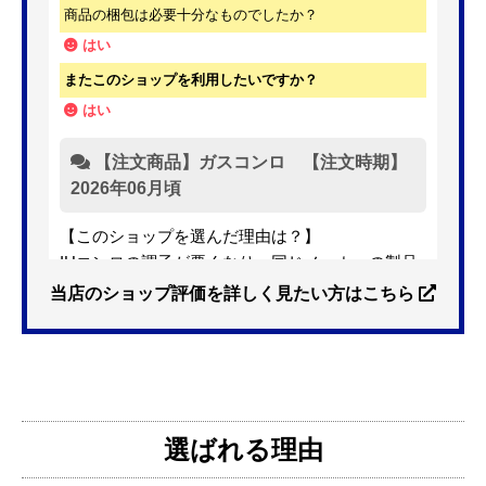
商品の梱包は必要十分なものでしたか？
はい
またこのショップを利用したいですか？
はい
【注文商品】ガスコンロ 【注文時期】
2026年06月頃
【このショップを選んだ理由は？】
IHコンロの調子が悪くなり、同じメーカーの製品
を探していました。ただ、3口から2口のものへ変
当店のショップ評価を詳しく見たい方はこちら
更を考えており、量販店へ行ったところ2口のもの
は需要が少なく製品によっては割高になるとのこ
とで3口を進められました。
そこで、福岡リフォームトリカエ隊で探したとこ
ろ、希望した製品が量販店よりかなり安い価格で
選ばれる理由
あったので購入いたしました。