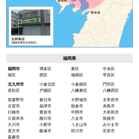
安があり要検討。
akagenoane
さん
2026年4月18日 21:30
欲しい商品をスムーズに注文できましたか？
はい
福岡県
ショップからの連絡や対応は適切でしたか？
福岡市
博多区
東区
中央区
はい
南区
西区
城南区
早良区
予定の期日までに商品が届きましたか？
北九州市
小倉北区
小倉南区
門司区
はい
若松区
戸畑区
八幡東区
八幡西区
筑紫野市
春日市
大野城市
太宰府市
商品の梱包は必要十分なものでしたか？
古賀市
福津市
朝倉市
糸島市
はい
行橋市
豊前市
中間市
大牟田市
久留米市
柳川市
八女市
筑後市
またこのショップを利用したいですか？
大川市
小郡市
うきは市
みやま市
はい
直方市
飯塚市
田川市
宮若市
嘉麻市