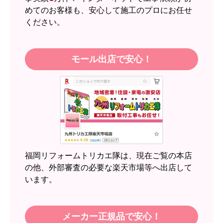
めてのお客様も、安心して施工のプロにお任せ
はい
ください。
またこのショップを利用したいですか？
はい
モール出店で安心！
【注文商品】エアコン・クーラー 【注
文時期】2026年05月頃（モバイルから）
【このショップを選んだ理由は？】
近隣のショップでしっかりやってくれそうだった
から！
【注文からどのくらいで届きましたか？】
2週間
福岡リフォームトリカエ隊は、現在ご覧の本店
【その他感想・コメント】
の他、外部審査の必要な楽天市場等へ出店して
います。
スイートポテト頭
さん
2026年6月30日 23:50
メーカー正規品で安心！