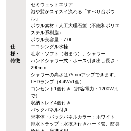
セミウェットエリア
泡や髪がスイスイ流れる「すべり台ボウ
ル」
ボウル素材：人工大理石製（不飽和ポリエ
ステル系樹脂）
ボウル実容量：7.0L
仕
エコシングル水栓
様・
吐水：ソフト（泡まつ）、シャワー
特徴
ハンドシャワー式：ホース引き出し長さ：
290mm
シャワーの高さは75mmアップできます。
LEDランプ（4.4W×1個）
コンセント1個付き（許容電力：1200Wま
で）
収納トレイ4個付き
バックパネル付き
※本体・バックパネルカラー：ホワイト
排水トラップ：水抜き付きハード管、防臭
栓付き、床排水用