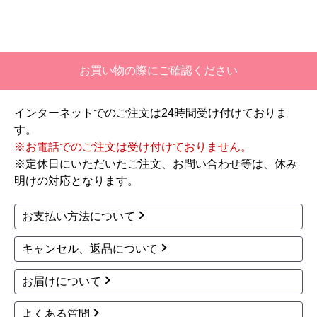
【このショップを選んだ理由は？】
価格と評価が良かったから。
【注文からどのくらいで届きましたか？】
お買い物の際にご確認ください
二週間ほどです。
インターネットでのご注文は24時間受け付けておりま
【その他感想・コメント】
す。
工事対応は、１０点満点の３．５点。マイナス
※お電話でのご注文は受け付けておりません。
１．５点は、少々工事が雑。
※定休日にいただいたご注文、お問い合わせ等は、休み
過去の業者で一番最低。良かった点は、ただ一
明けの対応となります。
つ、愛想が良かったこと。
最初から名刺の提示も無く、どこの業者で名前が
お支払い方法について
なにかも分からない。少々不安である。
キャンセル、返品について
工事後は、初期設定や取り扱いの説明もなく、慌
てて引き上げる感じ。
お届けについて
保障期間の説明もHPとは違った。８年保証にして
よくある質問