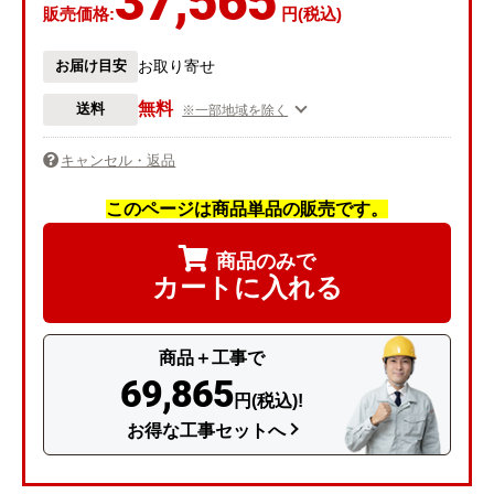
37,565
販売価格:
円(税込)
お届け目安
お取り寄せ
無料
送料
※一部地域を除く
キャンセル・返品
このページは商品単品の販売です。
商品のみで
カートに入れる
商品＋工事で
69,865
円(税込)!
お得な工事セットへ