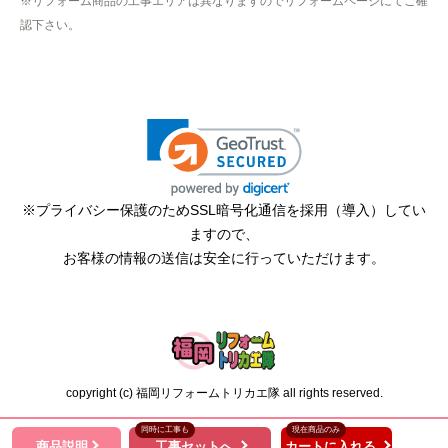
※リフォーム商品の工事エリアは異なりますのでリフォームページにてご確
2026年4月12日 22:19
認下さい。
欲しい商品をスムーズに注文できましたか？
はい
ショップからの連絡や対応は適切でしたか？
無回答
予定の期日までに商品が届きましたか？
はい
※プライバシー保護のためSSL暗号化通信を採用（導入）してい
ますので、
商品の梱包は必要十分なものでしたか？
お客様の情報の送信は安全に行っていただけます。
はい
またこのショップを利用したいですか？
はい
【注文商品】エアコン・クーラー 【注
copyright (c) 福岡リフォームトリカエ隊 all rights reserved.
文時期】2026年02月頃（モバイルから）
同時に工事も
現在商品のみ
【このショップを選んだ理由は？】
商品説明
工事セットへ
カートに入れる