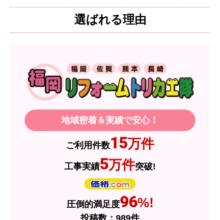
ろ、希望した製品が量販店よりかなり安い価格で
選ばれる理由
あったので購入いたしました。
【注文からどのくらいで届きましたか？】
1週間程度
【その他感想・コメント】
製品価格もですが、設置や保証なども充実してい
るので、今後も頼りになるショップの一つです。
地域密着＆実績で安心！
JodyH
さん
15
万件
ご利用件数
2026年7月3日 19:01
5
万件
工事実績
突破!
欲しい商品をスムーズに注文できましたか？
はい
ショップからの連絡や対応は適切でしたか？
96
%!
圧倒的満足度
はい
投稿数：
989
件