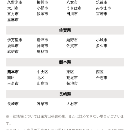
久留米市
柳川市
八女市
筑後市
またこのショップを利用したいですか？
大川市
小郡市
うきは市
みやま市
はい
直方市
飯塚市
田川市
宮若市
嘉麻市
【注文商品】食器洗い機(食洗機) 【注
佐賀県
文時期】2026年03月頃（モバイルから）
伊万里市
唐津市
嬉野市
小城市
【このショップを選んだ理由は？】
鹿島市
神埼市
佐賀市
多久市
商品価格がお手頃だった
武雄市
鳥栖市
熊本県
【注文からどのくらいで届きましたか？】
熊本市
中央区
東区
西区
忘れました
南区
北区
荒尾市
合志市
玉名市
山鹿市
菊池市
【その他感想・コメント】
工事は土曜日に申し込んだが、
長崎県
商品が事前郵送で受取日の時間指定ができなかっ
長崎市
諫早市
大村市
たので、仕事を1日休まなければならなかった。
※一部地域については遠方出張費発生、または対応できない場合がございま
す。
hisahisa229
さん