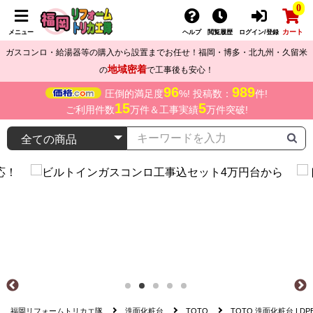
0
カート
メニュー
ヘルプ
閲覧履歴
ログイン/登録
ガスコンロ・給湯器等の購入から設置までお任せ！福岡・博多・北九州・久留米
地域密着
の
で工事後も安心！
96
989
圧倒的満足度
%! 投稿数：
件!
15
5
ご利用件数
万件＆工事実績
万件突破!
福岡リフォームトリカエ隊
洗面化粧台
TOTO
TOTO 洗面化粧台 LDPB