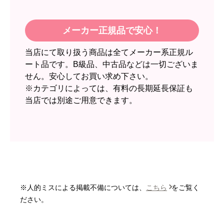
スイートポテト頭
さん
2026年6月30日 23:50
メーカー正規品で安心！
欲しい商品をスムーズに注文できましたか？
当店にて取り扱う商品は全てメーカー系正規ル
はい
ート品です。B級品、中古品などは一切ございま
ショップからの連絡や対応は適切でしたか？
せん。安心してお買い求め下さい。
無回答
※カテゴリによっては、有料の長期延長保証も
当店では別途ご用意できます。
予定の期日までに商品が届きましたか？
はい
商品の梱包は必要十分なものでしたか？
はい
またこのショップを利用したいですか？
いいえ
※人的ミスによる掲載不備については、
こちら
をご覧く
【注文商品】エアコン・クーラー 【注
ださい。
文時期】2026年06月頃