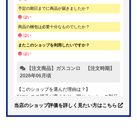
予定の期日までに商品が届きましたか？
はい
商品の梱包は必要十分なものでしたか？
はい
またこのショップを利用したいですか？
はい
【注文商品】ガスコンロ 【注文時期】
2026年06月頃
【このショップを選んだ理由は？】
IHコンロの調子が悪くなり、同じメーカーの製品
を探していました。ただ、3口から2口のものへ変
当店のショップ評価を詳しく見たい方はこちら
更を考えており、量販店へ行ったところ2口のもの
は需要が少なく製品によっては割高になるとのこ
とで3口を進められました。
そこで、福岡リフォームトリカエ隊で探したとこ