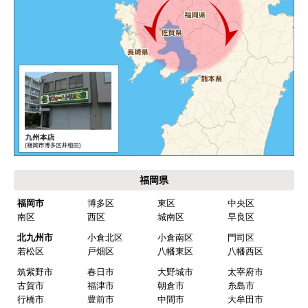
して欲しい。
別の部屋もお願いしたいと考えていたが、少々不
安があり要検討。
akagenoane
さん
2026年4月18日 21:30
欲しい商品をスムーズに注文できましたか？
はい
福岡県
ショップからの連絡や対応は適切でしたか？
福岡市
博多区
東区
中央区
はい
南区
西区
城南区
早良区
予定の期日までに商品が届きましたか？
北九州市
小倉北区
小倉南区
門司区
はい
若松区
戸畑区
八幡東区
八幡西区
筑紫野市
春日市
大野城市
太宰府市
商品の梱包は必要十分なものでしたか？
古賀市
福津市
朝倉市
糸島市
はい
行橋市
豊前市
中間市
大牟田市