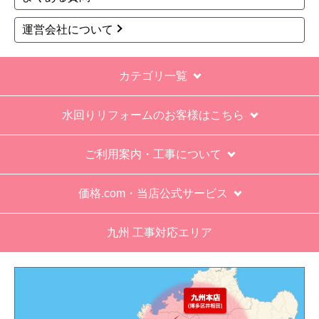
いるがメーカー保証が３年追加になり１１年と説
明があった。HPにはメーカー保証期間も８年に含
運営会社について
むとなっていたが、どちらが正しいか分からな
い。
カテゴリ一覧
エアコン設置場所が２階だったので、どう考えて
も一人でかなえられる体力があると思えない、腰
水回りリフォームのお客様はこちら
が悪かったが室外機の荷揚げを手伝った。もし、
客先が高齢の女性だったらどうしたのか疑問。
ご利用案内・工事について
エアコン専門の担当べつにもう一人来て欲しかっ
た。
価格.com・当店公式サービス
工事業者からの連絡は電話かメールとなっていた
が、登録したメールアドレスではなく、ショート
九州 工事対応エリア
メールだとは知らず、確認できなかった。
エアコンが２００V対応型だが、同じ２００Vでも
業務用なのでコンセントの形状が違い、途中で工
事業者が買いに行く始末。注文時に形状の確認も