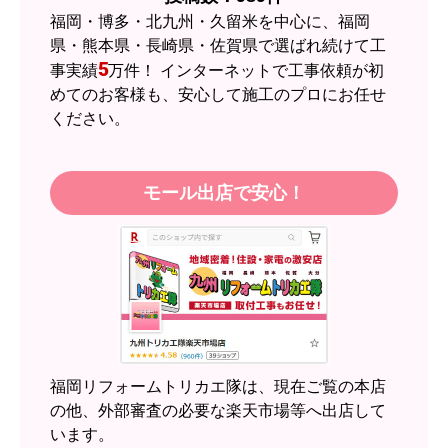
予定の期日までに商品が届きましたか？
福岡・博多・北九州・久留米を中心に、福岡
はい
県・熊本県・長崎県・佐賀県で選ばれ続けて工
5
事実績
万件！ インターネットで工事依頼が初
商品の梱包は必要十分なものでしたか？
めてのお客様も、安心して施工のプロにお任せ
はい
ください。
またこのショップを利用したいですか？
はい
モール出店で安心！
【注文商品】エアコン・クーラー 【注
文時期】2026年05月頃（モバイルから）
【このショップを選んだ理由は？】
近隣のショップでしっかりやってくれそうだった
から！
【注文からどのくらいで届きましたか？】
2週間
福岡リフォームトリカエ隊は、現在ご覧の本店
【その他感想・コメント】
の他、外部審査の必要な楽天市場等へ出店して
います。