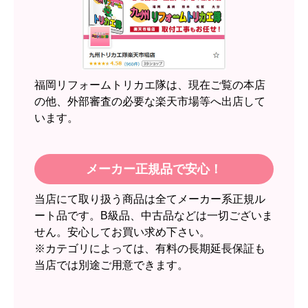
【このショップを選んだ理由は？】
近隣のショップでしっかりやってくれそうだった
から！
【注文からどのくらいで届きましたか？】
2週間
福岡リフォームトリカエ隊は、現在ご覧の本店
【その他感想・コメント】
の他、外部審査の必要な楽天市場等へ出店して
います。
スイートポテト頭
さん
2026年6月30日 23:50
メーカー正規品で安心！
欲しい商品をスムーズに注文できましたか？
当店にて取り扱う商品は全てメーカー系正規ル
はい
ート品です。B級品、中古品などは一切ございま
ショップからの連絡や対応は適切でしたか？
せん。安心してお買い求め下さい。
無回答
※カテゴリによっては、有料の長期延長保証も
当店では別途ご用意できます。
予定の期日までに商品が届きましたか？
はい
商品の梱包は必要十分なものでしたか？