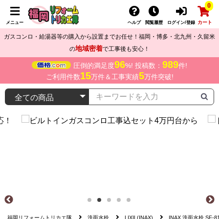
0
カート
メニュー
ヘルプ
閲覧履歴
ログイン/登録
ガスコンロ・給湯器等の購入から設置までお任せ！福岡・博多・北九州・久留米
地域密着
の
で工事後も安心！
96
989
圧倒的満足度
%! 投稿数：
件!
15
5
ご利用件数
万件＆工事実績
万件突破!
福岡リフォームトリカエ隊
洗面水栓
LIXIL(INAX)
INAX 洗面水栓 SF-8