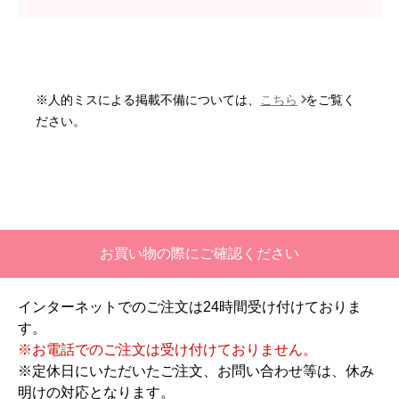
はい
またこのショップを利用したいですか？
いいえ
※人的ミスによる掲載不備については、
こちら
をご覧く
【注文商品】エアコン・クーラー 【注
ださい。
文時期】2026年06月頃
【このショップを選んだ理由は？】
価格と評価が良かったから。
【注文からどのくらいで届きましたか？】
お買い物の際にご確認ください
二週間ほどです。
インターネットでのご注文は24時間受け付けておりま
【その他感想・コメント】
す。
工事対応は、１０点満点の３．５点。マイナス
※お電話でのご注文は受け付けておりません。
１．５点は、少々工事が雑。
※定休日にいただいたご注文、お問い合わせ等は、休み
過去の業者で一番最低。良かった点は、ただ一
明けの対応となります。
つ、愛想が良かったこと。