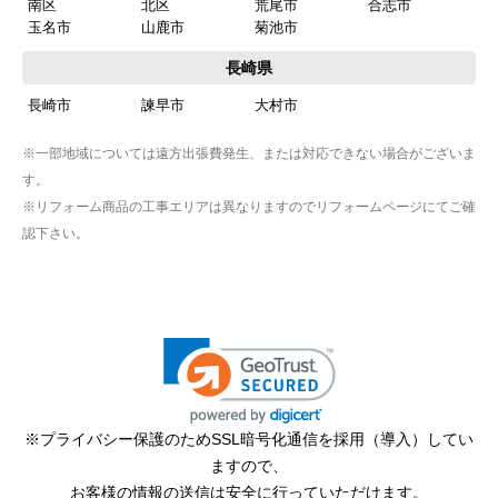
南区
北区
荒尾市
合志市
玉名市
山鹿市
菊池市
【その他感想・コメント】
工事は土曜日に申し込んだが、
長崎県
商品が事前郵送で受取日の時間指定ができなかっ
長崎市
諫早市
大村市
たので、仕事を1日休まなければならなかった。
※一部地域については遠方出張費発生、または対応できない場合がございま
す。
hisahisa229
さん
※リフォーム商品の工事エリアは異なりますのでリフォームページにてご確
2026年4月12日 22:19
認下さい。
欲しい商品をスムーズに注文できましたか？
はい
ショップからの連絡や対応は適切でしたか？
無回答
予定の期日までに商品が届きましたか？
はい
※プライバシー保護のためSSL暗号化通信を採用（導入）してい
ますので、
商品の梱包は必要十分なものでしたか？
お客様の情報の送信は安全に行っていただけます。