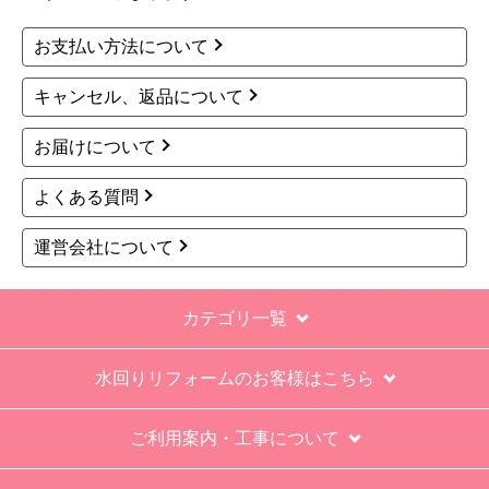
最初から名刺の提示も無く、どこの業者で名前が
お支払い方法について
なにかも分からない。少々不安である。
キャンセル、返品について
工事後は、初期設定や取り扱いの説明もなく、慌
てて引き上げる感じ。
お届けについて
保障期間の説明もHPとは違った。８年保証にして
よくある質問
いるがメーカー保証が３年追加になり１１年と説
明があった。HPにはメーカー保証期間も８年に含
運営会社について
むとなっていたが、どちらが正しいか分からな
い。
カテゴリ一覧
エアコン設置場所が２階だったので、どう考えて
も一人でかなえられる体力があると思えない、腰
水回りリフォームのお客様はこちら
が悪かったが室外機の荷揚げを手伝った。もし、
客先が高齢の女性だったらどうしたのか疑問。
ご利用案内・工事について
エアコン専門の担当べつにもう一人来て欲しかっ
た。