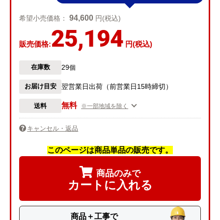
94,600
希望小売価格：
円(税込)
25,194
販売価格:
円(税込)
29
在庫数
個
お届け目安
翌営業日出荷（前営業日15時締切）
無料
送料
※一部地域を除く
キャンセル・返品
このページは商品単品の販売です。
商品のみで
カートに入れる
商品＋工事で