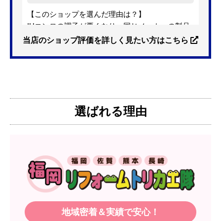
【このショップを選んだ理由は？】
IHコンロの調子が悪くなり、同じメーカーの製品
を探していました。ただ、3口から2口のものへ変
当店のショップ評価を詳しく見たい方はこちら
更を考えており、量販店へ行ったところ2口のもの
は需要が少なく製品によっては割高になるとのこ
とで3口を進められました。
そこで、福岡リフォームトリカエ隊で探したとこ
ろ、希望した製品が量販店よりかなり安い価格で
選ばれる理由
あったので購入いたしました。
【注文からどのくらいで届きましたか？】
1週間程度
【その他感想・コメント】
製品価格もですが、設置や保証なども充実してい
るので、今後も頼りになるショップの一つです。
地域密着＆実績で安心！