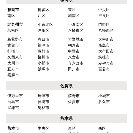
ショップからの連絡や対応は適切でしたか？
福岡市
博多区
東区
中央区
はい
南区
西区
城南区
早良区
予定の期日までに商品が届きましたか？
北九州市
小倉北区
小倉南区
門司区
はい
若松区
戸畑区
八幡東区
八幡西区
筑紫野市
春日市
大野城市
太宰府市
商品の梱包は必要十分なものでしたか？
古賀市
福津市
朝倉市
糸島市
はい
行橋市
豊前市
中間市
大牟田市
久留米市
柳川市
八女市
筑後市
またこのショップを利用したいですか？
大川市
小郡市
うきは市
みやま市
はい
直方市
飯塚市
田川市
宮若市
嘉麻市
【注文商品】食器洗い機(食洗機) 【注
佐賀県
文時期】2026年03月頃（モバイルから）
伊万里市
唐津市
嬉野市
小城市
【このショップを選んだ理由は？】
鹿島市
神埼市
佐賀市
多久市
商品価格がお手頃だった
武雄市
鳥栖市
熊本県
【注文からどのくらいで届きましたか？】
熊本市
中央区
東区
西区
忘れました