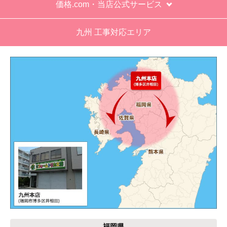
価格.com・当店公式サービス
工事業者からの連絡は電話かメールとなっていた
が、登録したメールアドレスではなく、ショート
九州 工事対応エリア
メールだとは知らず、確認できなかった。
エアコンが２００V対応型だが、同じ２００Vでも
業務用なのでコンセントの形状が違い、途中で工
事業者が買いに行く始末。注文時に形状の確認も
して欲しい。
別の部屋もお願いしたいと考えていたが、少々不
安があり要検討。
akagenoane
さん
2026年4月18日 21:30
欲しい商品をスムーズに注文できましたか？
はい
福岡県