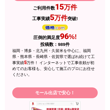
JodyH
さん
15
万件
ご利用件数
2026年7月3日 19:01
5
万件
工事実績
突破!
欲しい商品をスムーズに注文できましたか？
はい
ショップからの連絡や対応は適切でしたか？
96
%!
圧倒的満足度
はい
投稿数：
989
件
予定の期日までに商品が届きましたか？
福岡・博多・北九州・久留米を中心に、福岡
はい
県・熊本県・長崎県・佐賀県で選ばれ続けて工
5
事実績
万件！ インターネットで工事依頼が初
商品の梱包は必要十分なものでしたか？
めてのお客様も、安心して施工のプロにお任せ
はい
ください。
またこのショップを利用したいですか？
はい
モール出店で安心！
【注文商品】エアコン・クーラー 【注
文時期】2026年05月頃（モバイルから）