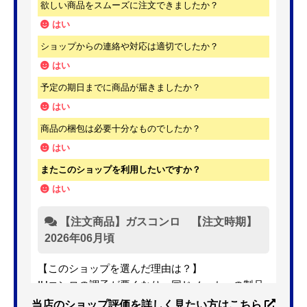
欲しい商品をスムーズに注文できましたか？
はい
ショップからの連絡や対応は適切でしたか？
はい
予定の期日までに商品が届きましたか？
はい
商品の梱包は必要十分なものでしたか？
はい
またこのショップを利用したいですか？
はい
【注文商品】ガスコンロ 【注文時期】
2026年06月頃
【このショップを選んだ理由は？】
IHコンロの調子が悪くなり、同じメーカーの製品
を探していました。ただ、3口から2口のものへ変
当店のショップ評価を詳しく見たい方はこちら