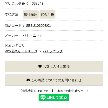
問い合わせ番号：387849
支払方法：
銀行振込
代金引換
商品コード：
SESU10300SK1
メーカー： パナソニック
関連カテゴリ
浄水器&カートリッジ
＞
パナソニック
お気に入りに追加
この商品についてのお問い合わせ
【商品情報をLINEで送る】ご家族との検討時などに！