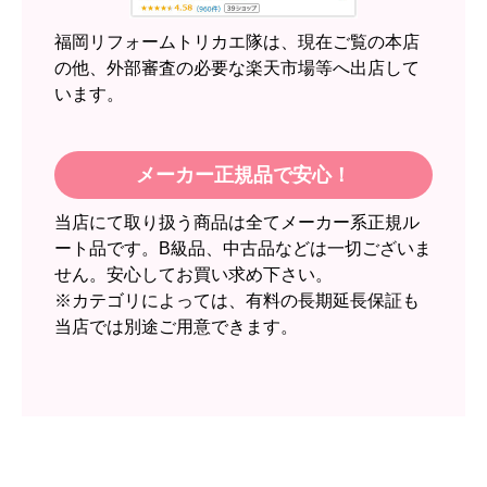
2週間
福岡リフォームトリカエ隊は、現在ご覧の本店
【その他感想・コメント】
の他、外部審査の必要な楽天市場等へ出店して
います。
スイートポテト頭
さん
2026年6月30日 23:50
メーカー正規品で安心！
欲しい商品をスムーズに注文できましたか？
当店にて取り扱う商品は全てメーカー系正規ル
はい
ート品です。B級品、中古品などは一切ございま
ショップからの連絡や対応は適切でしたか？
せん。安心してお買い求め下さい。
無回答
※カテゴリによっては、有料の長期延長保証も
当店では別途ご用意できます。
予定の期日までに商品が届きましたか？
はい
商品の梱包は必要十分なものでしたか？
はい
またこのショップを利用したいですか？