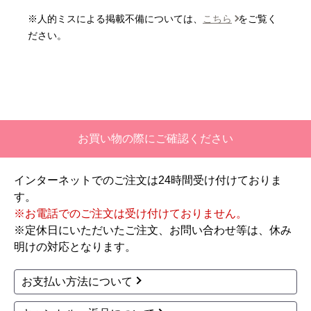
いいえ
※人的ミスによる掲載不備については、
こちら
をご覧く
【注文商品】エアコン・クーラー 【注
ださい。
文時期】2026年06月頃
【このショップを選んだ理由は？】
価格と評価が良かったから。
【注文からどのくらいで届きましたか？】
お買い物の際にご確認ください
二週間ほどです。
インターネットでのご注文は24時間受け付けておりま
【その他感想・コメント】
す。
工事対応は、１０点満点の３．５点。マイナス
※お電話でのご注文は受け付けておりません。
１．５点は、少々工事が雑。
※定休日にいただいたご注文、お問い合わせ等は、休み
過去の業者で一番最低。良かった点は、ただ一
明けの対応となります。
つ、愛想が良かったこと。
最初から名刺の提示も無く、どこの業者で名前が
お支払い方法について
なにかも分からない。少々不安である。