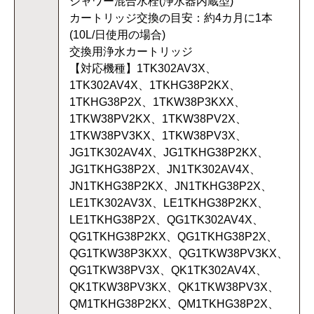
シャワー混合水栓(浄水器内蔵型)
カートリッジ交換の目安：約4カ月に1本
(10L/日使用の場合)
交換用浄水カートリッジ
【対応機種】1TK302AV3X、
1TK302AV4X、1TKHG38P2KX、
1TKHG38P2X、1TKW38P3KXX、
1TKW38PV2KX、1TKW38PV2X、
1TKW38PV3KX、1TKW38PV3X、
JG1TK302AV4X、JG1TKHG38P2KX、
JG1TKHG38P2X、JN1TK302AV4X、
JN1TKHG38P2KX、JN1TKHG38P2X、
LE1TK302AV3X、LE1TKHG38P2KX、
LE1TKHG38P2X、QG1TK302AV4X、
QG1TKHG38P2KX、QG1TKHG38P2X、
QG1TKW38P3KXX、QG1TKW38PV3KX、
QG1TKW38PV3X、QK1TK302AV4X、
QK1TKW38PV3KX、QK1TKW38PV3X、
QM1TKHG38P2KX、QM1TKHG38P2X、