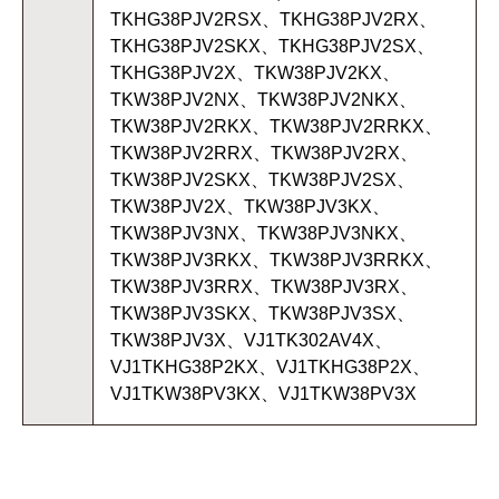
TKHG38PJV2RSX、TKHG38PJV2RX、
TKHG38PJV2SKX、TKHG38PJV2SX、
TKHG38PJV2X、TKW38PJV2KX、
TKW38PJV2NX、TKW38PJV2NKX、
TKW38PJV2RKX、TKW38PJV2RRKX、
TKW38PJV2RRX、TKW38PJV2RX、
TKW38PJV2SKX、TKW38PJV2SX、
TKW38PJV2X、TKW38PJV3KX、
TKW38PJV3NX、TKW38PJV3NKX、
TKW38PJV3RKX、TKW38PJV3RRKX、
TKW38PJV3RRX、TKW38PJV3RX、
TKW38PJV3SKX、TKW38PJV3SX、
TKW38PJV3X、VJ1TK302AV4X、
VJ1TKHG38P2KX、VJ1TKHG38P2X、
VJ1TKW38PV3KX、VJ1TKW38PV3X