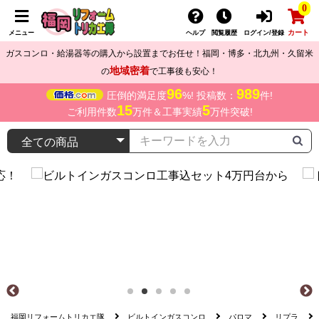
0
カート
メニュー
ヘルプ
閲覧履歴
ログイン/登録
ガスコンロ・給湯器等の購入から設置までお任せ！福岡・博多・北九州・久留米
地域密着
の
で工事後も安心！
96
989
圧倒的満足度
%! 投稿数：
件!
15
5
ご利用件数
万件＆工事実績
万件突破!
福岡リフォームトリカエ隊
ビルトインガスコンロ
パロマ
リプラ