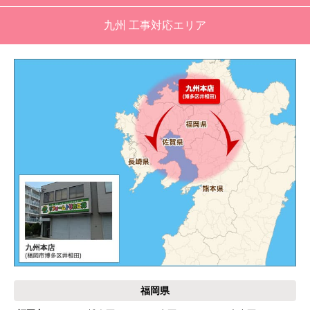
が、登録したメールアドレスではなく、ショート
九州 工事対応エリア
メールだとは知らず、確認できなかった。
エアコンが２００V対応型だが、同じ２００Vでも
業務用なのでコンセントの形状が違い、途中で工
事業者が買いに行く始末。注文時に形状の確認も
して欲しい。
別の部屋もお願いしたいと考えていたが、少々不
安があり要検討。
akagenoane
さん
2026年4月18日 21:30
欲しい商品をスムーズに注文できましたか？
はい
福岡県
ショップからの連絡や対応は適切でしたか？