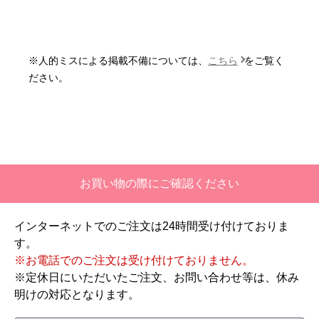
またこのショップを利用したいですか？
いいえ
※人的ミスによる掲載不備については、
こちら
をご覧く
【注文商品】エアコン・クーラー 【注
ださい。
文時期】2026年06月頃
【このショップを選んだ理由は？】
価格と評価が良かったから。
【注文からどのくらいで届きましたか？】
お買い物の際にご確認ください
二週間ほどです。
インターネットでのご注文は24時間受け付けておりま
【その他感想・コメント】
す。
工事対応は、１０点満点の３．５点。マイナス
※お電話でのご注文は受け付けておりません。
１．５点は、少々工事が雑。
※定休日にいただいたご注文、お問い合わせ等は、休み
過去の業者で一番最低。良かった点は、ただ一
明けの対応となります。
つ、愛想が良かったこと。
最初から名刺の提示も無く、どこの業者で名前が