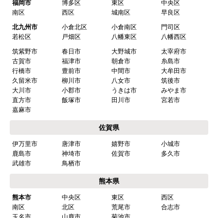
福岡市
博多区
東区
中央区
はい
南区
西区
城南区
早良区
予定の期日までに商品が届きましたか？
北九州市
小倉北区
小倉南区
門司区
はい
若松区
戸畑区
八幡東区
八幡西区
筑紫野市
春日市
大野城市
太宰府市
商品の梱包は必要十分なものでしたか？
古賀市
福津市
朝倉市
糸島市
はい
行橋市
豊前市
中間市
大牟田市
久留米市
柳川市
八女市
筑後市
またこのショップを利用したいですか？
大川市
小郡市
うきは市
みやま市
はい
直方市
飯塚市
田川市
宮若市
嘉麻市
【注文商品】食器洗い機(食洗機) 【注
佐賀県
文時期】2026年03月頃（モバイルから）
伊万里市
唐津市
嬉野市
小城市
【このショップを選んだ理由は？】
鹿島市
神埼市
佐賀市
多久市
商品価格がお手頃だった
武雄市
鳥栖市
熊本県
【注文からどのくらいで届きましたか？】
熊本市
中央区
東区
西区
忘れました
南区
北区
荒尾市
合志市
玉名市
山鹿市
菊池市