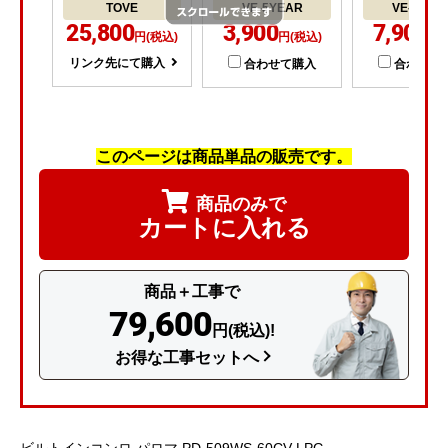
TOVE
VE-5YEAR
VE-8YEA
25,800
3,900
7,900
円(税込)
円(税込)
円(
リンク先にて購入
合わせて購入
合わせて
このページは商品単品の販売です。
商品のみで
カートに入れる
商品＋工事で
79,600
円(税込)!
お得な工事セットへ
ビルトインコンロ パロマ PD-509WS-60CV-LPG