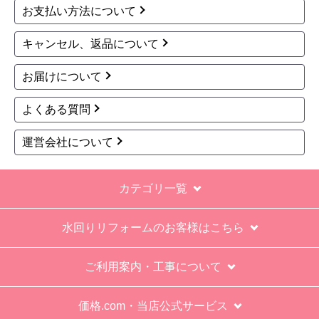
お支払い方法について
なにかも分からない。少々不安である。
キャンセル、返品について
工事後は、初期設定や取り扱いの説明もなく、慌
てて引き上げる感じ。
お届けについて
保障期間の説明もHPとは違った。８年保証にして
よくある質問
いるがメーカー保証が３年追加になり１１年と説
明があった。HPにはメーカー保証期間も８年に含
運営会社について
むとなっていたが、どちらが正しいか分からな
い。
カテゴリ一覧
エアコン設置場所が２階だったので、どう考えて
も一人でかなえられる体力があると思えない、腰
水回りリフォームのお客様はこちら
が悪かったが室外機の荷揚げを手伝った。もし、
客先が高齢の女性だったらどうしたのか疑問。
ご利用案内・工事について
エアコン専門の担当べつにもう一人来て欲しかっ
た。
価格.com・当店公式サービス
工事業者からの連絡は電話かメールとなっていた