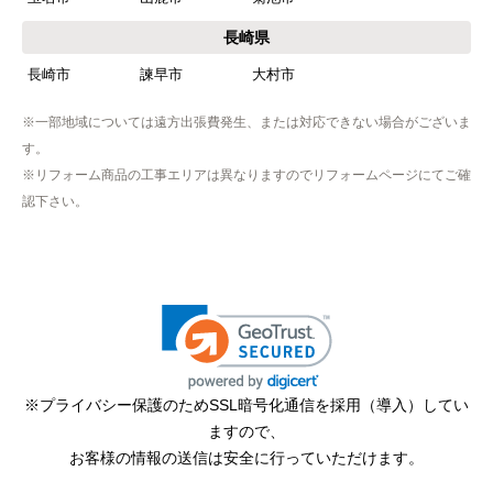
【その他感想・コメント】
工事は土曜日に申し込んだが、
長崎県
商品が事前郵送で受取日の時間指定ができなかっ
長崎市
諫早市
大村市
たので、仕事を1日休まなければならなかった。
※一部地域については遠方出張費発生、または対応できない場合がございま
す。
hisahisa229
さん
※リフォーム商品の工事エリアは異なりますのでリフォームページにてご確
2026年4月12日 22:19
認下さい。
欲しい商品をスムーズに注文できましたか？
はい
ショップからの連絡や対応は適切でしたか？
無回答
予定の期日までに商品が届きましたか？
はい
※プライバシー保護のためSSL暗号化通信を採用（導入）してい
ますので、
商品の梱包は必要十分なものでしたか？
お客様の情報の送信は安全に行っていただけます。
はい