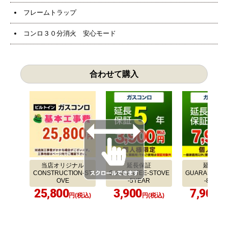
フレームトラップ
コンロ３０分消火 安心モード
合わせて購入
当店オリジナル
延長保証
延長保証
CONSTRUCTION-ST
GUARANTEE-STOVE
GUARANTEE-
OVE
-5YEAR
-8YEAR
25,800
3,900
7,900
円(税込)
円(税込)
円(