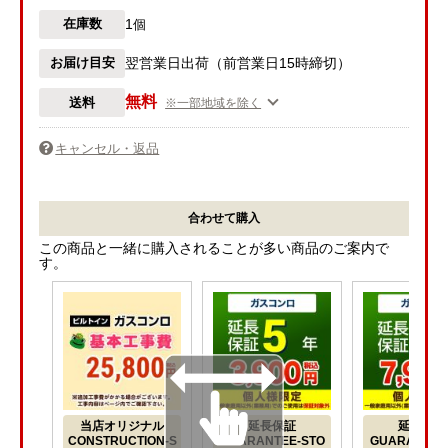
1
在庫数
個
お届け目安
翌営業日出荷（前営業日15時締切）
無料
送料
※一部地域を除く
キャンセル・返品
合わせて購入
この商品と一緒に購入されることが多い商品のご案内で
す。
当店オリジナル
延長保証
延長保証
CONSTRUCTION-S
GUARANTEE-STO
GUARANTEE