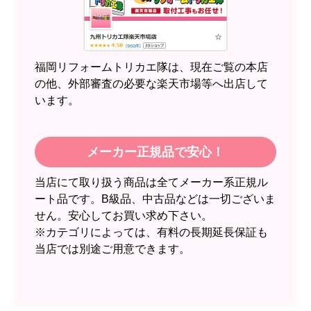
近隣のショップでしっかりやってくれそうだった
から！
【注文からどのくらいで届きましたか？】
2週間
福岡リフォームトリカエ隊は、現在ご覧の本店
【その他感想・コメント】
の他、外部審査の必要な楽天市場等へ出店して
います。
スイートポテト頭
さん
2026年6月30日 23:50
メーカー正規品で安心！
欲しい商品をスムーズに注文できましたか？
当店にて取り扱う商品は全てメーカー系正規ル
はい
ート品です。B級品、中古品などは一切ございま
ショップからの連絡や対応は適切でしたか？
せん。安心してお買い求め下さい。
無回答
※カテゴリによっては、有料の長期延長保証も
当店では別途ご用意できます。
予定の期日までに商品が届きましたか？
はい
商品の梱包は必要十分なものでしたか？
はい