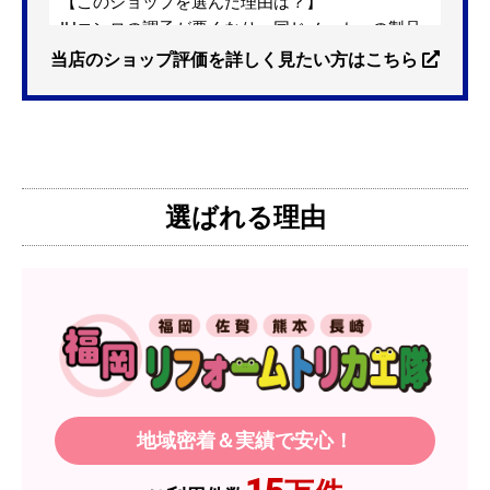
【このショップを選んだ理由は？】
IHコンロの調子が悪くなり、同じメーカーの製品
を探していました。ただ、3口から2口のものへ変
当店のショップ評価を詳しく見たい方はこちら
更を考えており、量販店へ行ったところ2口のもの
は需要が少なく製品によっては割高になるとのこ
とで3口を進められました。
そこで、福岡リフォームトリカエ隊で探したとこ
ろ、希望した製品が量販店よりかなり安い価格で
選ばれる理由
あったので購入いたしました。
【注文からどのくらいで届きましたか？】
1週間程度
【その他感想・コメント】
製品価格もですが、設置や保証なども充実してい
るので、今後も頼りになるショップの一つです。
地域密着＆実績で安心！
JodyH
さん