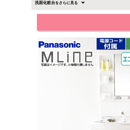
洗面化粧台
を