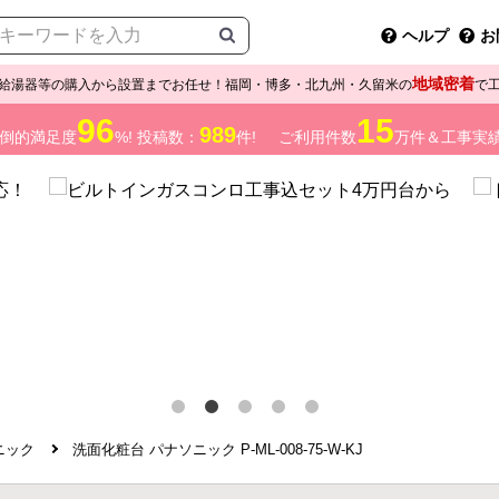
ヘルプ
お
地域密着
給湯器等の購入から設置までお任せ！福岡・博多・北九州・久留米の
で
96
15
989
倒的満足度
%! 投稿数：
件!
ご利用件数
万件＆工事実
ニック
洗面化粧台 パナソニック P-ML-008-75-W-KJ