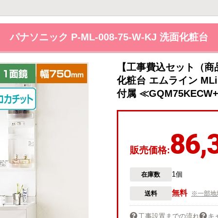
パナソニック P-ML-008-75-W-KJ 洗面化粧台
【工事費込セット（商
化粧台 エムライン MLi
付属 ≪GQM75KECW+
86,
販売価格:
1
在庫数
個
無料
送料
※一部地
工事設置までの流れ
キ