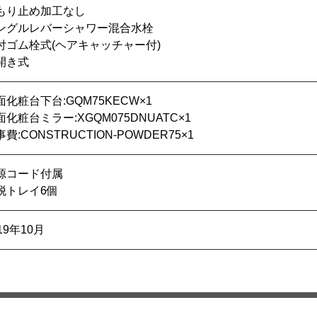
もり止め加工なし
ングルレバーシャワー混合水栓
付ゴム栓式(ヘアキャッチャー付)
開き式
面化粧台下台:GQM75KECW×1
面化粧台ミラー:XGQM075DNUATC×1
費:CONSTRUCTION-POWDER75×1
源コード付属
脱トレイ6個
19年10月