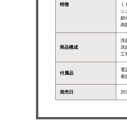
特徴
く
シ
鎖
両
洗
商品構成
洗
工事
電
付属品
着
発売日
20