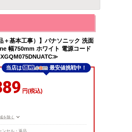
品＋基本工事）】パナソニック 洗面
ne 幅750mm ホワイト 電源コード
XGQM075DNUATC≫
当店は
最安値挑戦中！
389
円(税込)
域を除く
ャンセル・返品