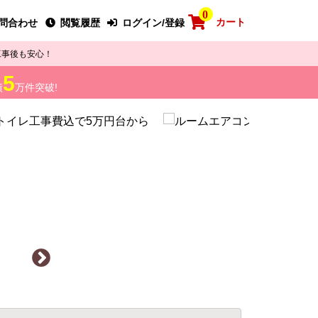
0
カート
問合わせ
閲覧履歴
ログイン/登録
工事後も安心！
5
績
万件突破!