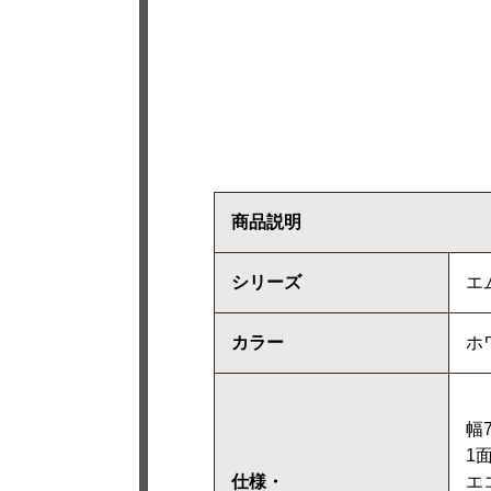
商品説明
シリーズ
エ
カラー
ホ
幅7
1面
仕様・
エ