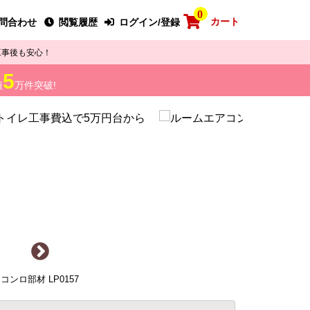
0
カート
問合わせ
閲覧履歴
ログイン/登録
工事後も安心！
5
績
万件突破!
ンロ部材 LP0157