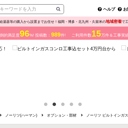
ヘルプ
お
地域密着
給湯器等の購入から設置までお任せ！福岡・博多・北九州・久留米の
で
96
15
989
倒的満足度
%! 投稿数：
件!
ご利用件数
万件＆工事実
ノーリツ(ハーマン)
オプション・部材
ノーリツ ビルトインガスコ