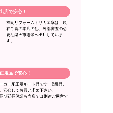
出店で安心！
福岡リフォームトリカエ隊は、現
在ご覧の本店の他、外部審査の必
要な楽天市場等へ出店していま
す。
注文時期】2026年06月頃
正規品で安心！
】
ーカー系正規ルート品です。B級品、
。安心してお買い求め下さい。
長期延長保証も当店では別途ご用意で
イナス１．５点は、少々工事が雑。
ただ一つ、愛想が良かったこと。
で名前がなにかも分からない。少々不安