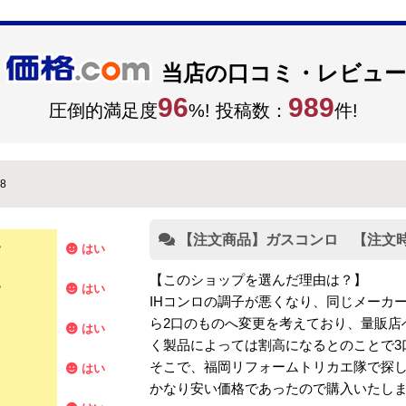
当店の口コミ・レビュー
96
989
圧倒的満足度
%! 投稿数：
件!
8
【注文商品】ガスコンロ 【注文時期
？
はい
【このショップを選んだ理由は？】
？
はい
IHコンロの調子が悪くなり、同じメーカ
ら2口のものへ変更を考えており、量販店
はい
く製品によっては割高になるとのことで3
そこで、福岡リフォームトリカエ隊で探
はい
かなり安い価格であったので購入いたし