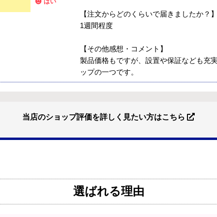
はい
【注文からどのくらいで届きましたか？
1週間程度
【その他感想・コメント】
製品価格もですが、設置や保証なども充
ップの一つです。
当店のショップ評価を詳しく見たい方はこちら
【注文商品】エアコン・クーラー 
？
はい
イルから）
？
はい
【このショップを選んだ理由は？】
近隣のショップでしっかりやってくれそ
はい
選ばれる理由
【注文からどのくらいで届きましたか？
2週間
はい
【その他感想・コメント】