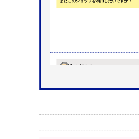
またこのショップを利用したいですか？
JodyH
さん
2026年7月3日 19:01
欲しい商品をスムーズに注文できましたか
ショップからの連絡や対応は適切でしたか
予定の期日までに商品が届きましたか？
商品の梱包は必要十分なものでしたか？