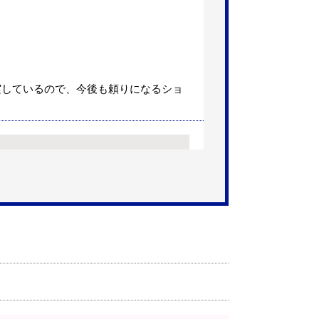
】
実しているので、今後も頼りになるショ
【注文時期】2026年05月頃（モバ
うだったから！
】