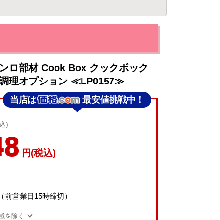
ロ部材 Cook Box クックボック
理オプション ≪LP0157≫
当店は
最安値挑戦中！
込)
48
円(税込)
（前営業日15時締切）
域を除く