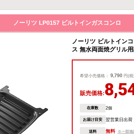
ノーリツ LP0157 ビルトインガスコンロ
ノーリツ ビルトインコン
ス 無水両面焼グリル用調
9,790
希望小売価格：
円(税
8,5
販売価格:
2
在庫数
個
翌営業日出荷
お届け目安
無料
送料
※一部地