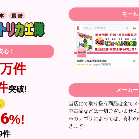
はい
モール
月30日 23:50
安心！
【注文商品】エアコン・クーラー 【
？
はい
万件
【このショップを選んだ理由は？】
？
無回答
価格と評価が良かったから。
件
はい
突破!
メーカー
【注文からどのくらいで届きましたか？
二週間ほどです。
はい
当店にて取り扱う商品は全てメ
中古品などは一切ございません
96
いいえ
【その他感想・コメント】
%!
※カテゴリによっては、有料の
工事対応は、１０点満点の３．５点。マ
きます。
過去の業者で一番最低。良かった点は、
9
件
最初から名刺の提示も無く、どこの業者