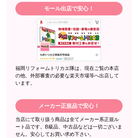
モール出店で安心！
【注文商品】エアコン・クーラー 【注
文時期】2026年05月頃（モバイルから）
【このショップを選んだ理由は？】
近隣のショップでしっかりやってくれそうだった
から！
【注文からどのくらいで届きましたか？】
2週間
福岡リフォームトリカエ隊は、現在ご覧の本店
【その他感想・コメント】
の他、外部審査の必要な楽天市場等へ出店して
います。
スイートポテト頭
さん
2026年6月30日 23:50
メーカー正規品で安心！
欲しい商品をスムーズに注文できましたか？
当店にて取り扱う商品は全てメーカー系正規ル
はい
ート品です。B級品、中古品などは一切ございま
ショップからの連絡や対応は適切でしたか？
せん。安心してお買い求め下さい。