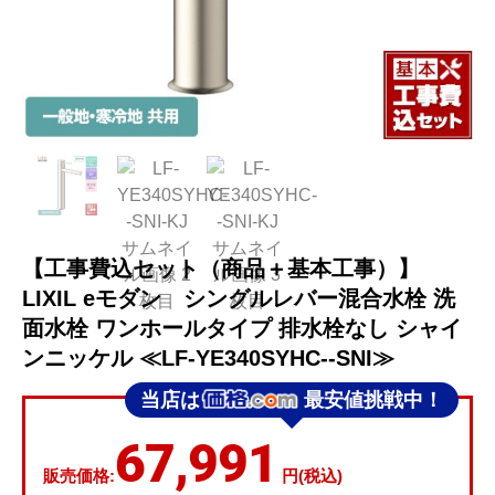
【工事費込セット（商品＋基本工事）】
LIXIL eモダン シングルレバー混合水栓 洗
面水栓 ワンホールタイプ 排水栓なし シャイ
ンニッケル ≪LF-YE340SYHC--SNI≫
当店は
最安値挑戦中！
67,991
販売価格:
円(税込)