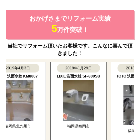
おかげさまでリフォーム実績
5
万件突破！
当社でリフォーム頂いたお客様です。こんなに喜んで頂
きました！
2019年4月3日
2019年1月29日
2018年1月
 洗面水栓 KM8007
LIXIL 洗面水栓 SF-800SU
TOTO 洗面水栓 TL
KJ
福岡県北九州市
福岡県福岡市
福岡県福岡