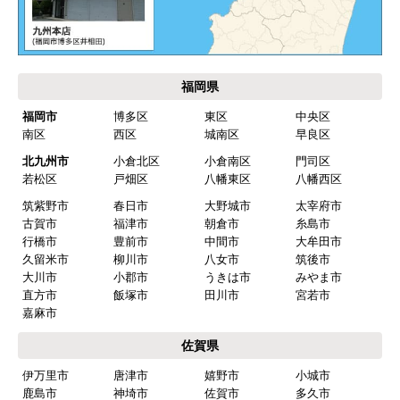
2026年4月18日 21:30
欲しい商品をスムーズに注文できましたか？
はい
福岡県
ショップからの連絡や対応は適切でしたか？
福岡市
博多区
東区
中央区
はい
南区
西区
城南区
早良区
予定の期日までに商品が届きましたか？
北九州市
小倉北区
小倉南区
門司区
はい
若松区
戸畑区
八幡東区
八幡西区
筑紫野市
春日市
大野城市
太宰府市
商品の梱包は必要十分なものでしたか？
古賀市
福津市
朝倉市
糸島市
はい
行橋市
豊前市
中間市
大牟田市
久留米市
柳川市
八女市
筑後市
またこのショップを利用したいですか？
大川市
小郡市
うきは市
みやま市
はい
直方市
飯塚市
田川市
宮若市
嘉麻市
【注文商品】食器洗い機(食洗機) 【注
佐賀県
文時期】2026年03月頃（モバイルから）
伊万里市
唐津市
嬉野市
小城市
【このショップを選んだ理由は？】
鹿島市
神埼市
佐賀市
多久市