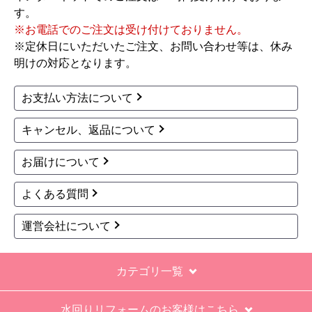
す。
工事対応は、１０点満点の３．５点。マイナス
※お電話でのご注文は受け付けておりません。
１．５点は、少々工事が雑。
※定休日にいただいたご注文、お問い合わせ等は、休み
過去の業者で一番最低。良かった点は、ただ一
明けの対応となります。
つ、愛想が良かったこと。
最初から名刺の提示も無く、どこの業者で名前が
お支払い方法について
なにかも分からない。少々不安である。
キャンセル、返品について
工事後は、初期設定や取り扱いの説明もなく、慌
てて引き上げる感じ。
お届けについて
保障期間の説明もHPとは違った。８年保証にして
よくある質問
いるがメーカー保証が３年追加になり１１年と説
明があった。HPにはメーカー保証期間も８年に含
運営会社について
むとなっていたが、どちらが正しいか分からな
い。
カテゴリ一覧
エアコン設置場所が２階だったので、どう考えて
も一人でかなえられる体力があると思えない、腰
水回りリフォームのお客様はこちら