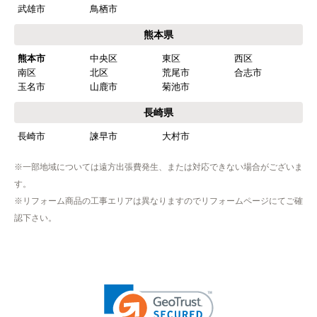
商品価格がお手頃だった
武雄市
鳥栖市
熊本県
【注文からどのくらいで届きましたか？】
熊本市
中央区
東区
西区
忘れました
南区
北区
荒尾市
合志市
玉名市
山鹿市
菊池市
【その他感想・コメント】
工事は土曜日に申し込んだが、
長崎県
商品が事前郵送で受取日の時間指定ができなかっ
長崎市
諫早市
大村市
たので、仕事を1日休まなければならなかった。
※一部地域については遠方出張費発生、または対応できない場合がございま
す。
hisahisa229
さん
※リフォーム商品の工事エリアは異なりますのでリフォームページにてご確
2026年4月12日 22:19
認下さい。
欲しい商品をスムーズに注文できましたか？
はい
ショップからの連絡や対応は適切でしたか？
無回答