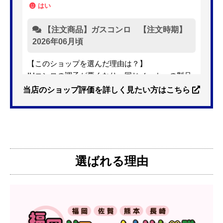
はい
【注文商品】ガスコンロ 【注文時期】
2026年06月頃
【このショップを選んだ理由は？】
IHコンロの調子が悪くなり、同じメーカーの製品
を探していました。ただ、3口から2口のものへ変
当店のショップ評価を詳しく見たい方はこちら
更を考えており、量販店へ行ったところ2口のもの
は需要が少なく製品によっては割高になるとのこ
とで3口を進められました。
そこで、福岡リフォームトリカエ隊で探したとこ
ろ、希望した製品が量販店よりかなり安い価格で
選ばれる理由
あったので購入いたしました。
【注文からどのくらいで届きましたか？】
1週間程度
【その他感想・コメント】