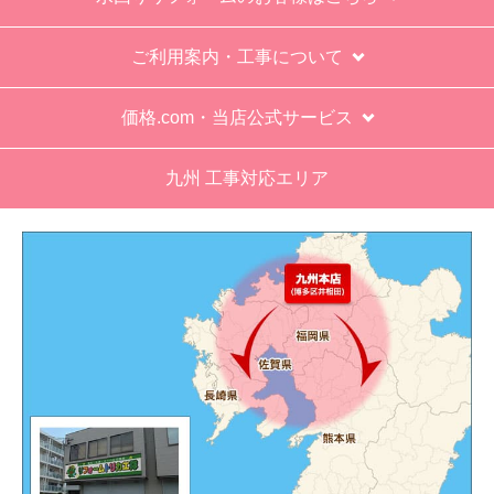
が悪かったが室外機の荷揚げを手伝った。もし、
客先が高齢の女性だったらどうしたのか疑問。
ご利用案内・工事について
エアコン専門の担当べつにもう一人来て欲しかっ
た。
価格.com・当店公式サービス
工事業者からの連絡は電話かメールとなっていた
が、登録したメールアドレスではなく、ショート
九州 工事対応エリア
メールだとは知らず、確認できなかった。
エアコンが２００V対応型だが、同じ２００Vでも
業務用なのでコンセントの形状が違い、途中で工
事業者が買いに行く始末。注文時に形状の確認も
して欲しい。
別の部屋もお願いしたいと考えていたが、少々不
安があり要検討。
akagenoane
さん