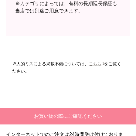
無回答
※カテゴリによっては、有料の長期延長保証も
当店では別途ご用意できます。
予定の期日までに商品が届きましたか？
はい
商品の梱包は必要十分なものでしたか？
はい
またこのショップを利用したいですか？
いいえ
※人的ミスによる掲載不備については、
こちら
をご覧く
【注文商品】エアコン・クーラー 【注
ださい。
文時期】2026年06月頃
【このショップを選んだ理由は？】
価格と評価が良かったから。
【注文からどのくらいで届きましたか？】
お買い物の際にご確認ください
二週間ほどです。
インターネットでのご注文は24時間受け付けておりま
【その他感想・コメント】