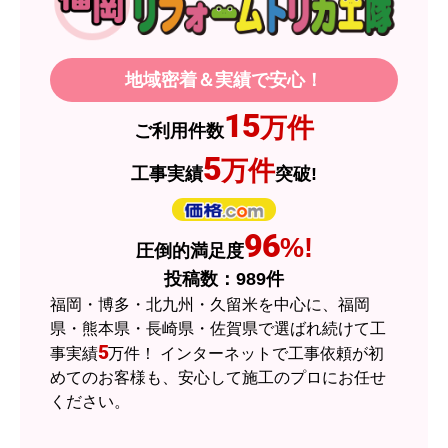
製品価格もですが、設置や保証なども充実してい
るので、今後も頼りになるショップの一つです。
地域密着＆実績で安心！
JodyH
さん
15
万件
ご利用件数
2026年7月3日 19:01
5
万件
工事実績
突破!
欲しい商品をスムーズに注文できましたか？
はい
ショップからの連絡や対応は適切でしたか？
96
%!
圧倒的満足度
はい
投稿数：
989
件
予定の期日までに商品が届きましたか？
福岡・博多・北九州・久留米を中心に、福岡
はい
県・熊本県・長崎県・佐賀県で選ばれ続けて工
5
事実績
万件！ インターネットで工事依頼が初
商品の梱包は必要十分なものでしたか？
めてのお客様も、安心して施工のプロにお任せ
はい
ください。
またこのショップを利用したいですか？
はい