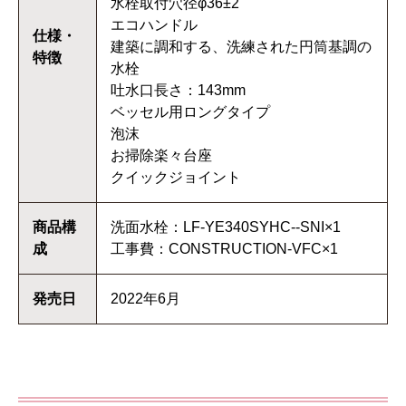
水栓取付穴径φ36±2
エコハンドル
仕様・
建築に調和する、洗練された円筒基調の
特徴
水栓
吐水口長さ：143mm
ベッセル用ロングタイプ
泡沫
お掃除楽々台座
クイックジョイント
商品構
洗面水栓：LF-YE340SYHC--SNI×1
成
工事費：CONSTRUCTION-VFC×1
発売日
2022年6月