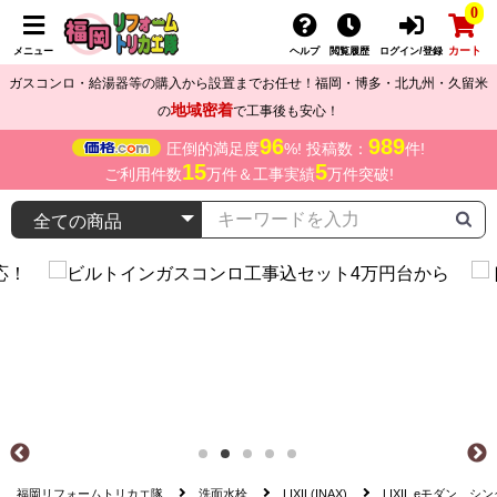
0
カート
メニュー
ヘルプ
閲覧履歴
ログイン/登録
ガスコンロ・給湯器等の購入から設置までお任せ！福岡・博多・北九州・久留米
地域密着
の
で工事後も安心！
96
989
圧倒的満足度
%! 投稿数：
件!
15
5
ご利用件数
万件＆工事実績
万件突破!
福岡リフォームトリカエ隊
洗面水栓
LIXIL(INAX)
LIXIL eモダン シ