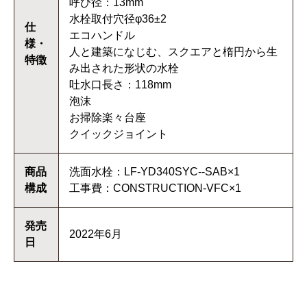
呼び径：13mm
水栓取付穴径φ36±2
仕
エコハンドル
様・
人と建築になじむ、スクエアと楕円から生
特徴
み出された形状の水栓
吐水口長さ：118mm
泡沫
お掃除楽々台座
クイックジョイント
商品
洗面水栓：LF-YD340SYC--SAB×1
構成
工事費：CONSTRUCTION-VFC×1
発売
2022年6月
日