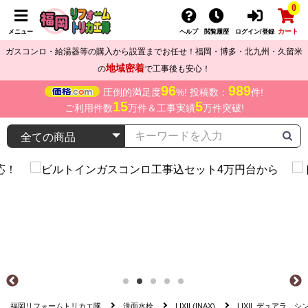
0
カート
メニュー
ヘルプ
閲覧履歴
ログイン/登録
ガスコンロ・給湯器等の購入から設置までお任せ！福岡・博多・北九州・久留米
地域密着
の
で工事後も安心！
96
989
圧倒的満足度
%! 投稿数：
件!
15
5
ご利用件数
万件＆工事実績
万件突破!
福岡リフォームトリカエ隊
洗面水栓
LIXIL(INAX)
LIXIL デュアラ シ