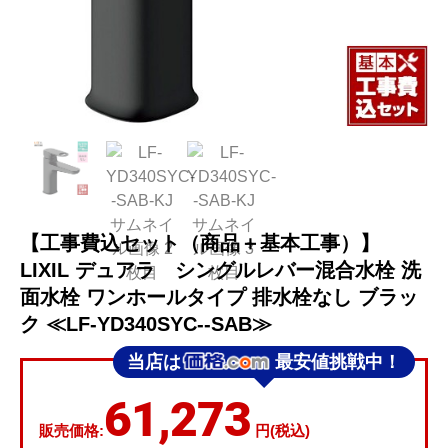
【工事費込セット（商品＋基本工事）】
LIXIL デュアラ シングルレバー混合水栓 洗
面水栓 ワンホールタイプ 排水栓なし ブラッ
ク ≪LF-YD340SYC--SAB≫
当店は
最安値挑戦中！
61,273
販売価格:
円(税込)