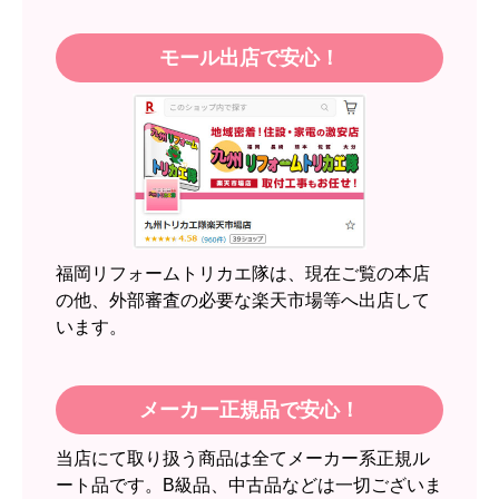
はい
モール出店で安心！
【注文商品】エアコン・クーラー 【注
文時期】2026年05月頃（モバイルから）
【このショップを選んだ理由は？】
近隣のショップでしっかりやってくれそうだった
から！
【注文からどのくらいで届きましたか？】
2週間
福岡リフォームトリカエ隊は、現在ご覧の本店
【その他感想・コメント】
の他、外部審査の必要な楽天市場等へ出店して
います。
スイートポテト頭
さん
2026年6月30日 23:50
メーカー正規品で安心！
欲しい商品をスムーズに注文できましたか？
当店にて取り扱う商品は全てメーカー系正規ル
はい
ート品です。B級品、中古品などは一切ございま