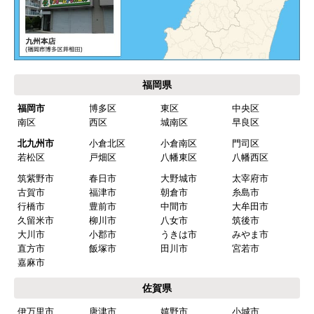
akagenoane
さん
2026年4月18日 21:30
欲しい商品をスムーズに注文できましたか？
はい
福岡県
ショップからの連絡や対応は適切でしたか？
福岡市
博多区
東区
中央区
はい
南区
西区
城南区
早良区
予定の期日までに商品が届きましたか？
北九州市
小倉北区
小倉南区
門司区
はい
若松区
戸畑区
八幡東区
八幡西区
筑紫野市
春日市
大野城市
太宰府市
商品の梱包は必要十分なものでしたか？
古賀市
福津市
朝倉市
糸島市
はい
行橋市
豊前市
中間市
大牟田市
久留米市
柳川市
八女市
筑後市
またこのショップを利用したいですか？
大川市
小郡市
うきは市
みやま市
はい
直方市
飯塚市
田川市
宮若市
嘉麻市
【注文商品】食器洗い機(食洗機) 【注
佐賀県
文時期】2026年03月頃（モバイルから）
伊万里市
唐津市
嬉野市
小城市