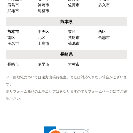
【このショップを選んだ理由は？】
鹿島市
神埼市
佐賀市
多久市
商品価格がお手頃だった
武雄市
鳥栖市
熊本県
【注文からどのくらいで届きましたか？】
熊本市
中央区
東区
西区
忘れました
南区
北区
荒尾市
合志市
玉名市
山鹿市
菊池市
【その他感想・コメント】
工事は土曜日に申し込んだが、
長崎県
商品が事前郵送で受取日の時間指定ができなかっ
長崎市
諫早市
大村市
たので、仕事を1日休まなければならなかった。
※一部地域については遠方出張費発生、または対応できない場合がございま
す。
hisahisa229
さん
※リフォーム商品の工事エリアは異なりますのでリフォームページにてご確
2026年4月12日 22:19
認下さい。
欲しい商品をスムーズに注文できましたか？
はい
ショップからの連絡や対応は適切でしたか？