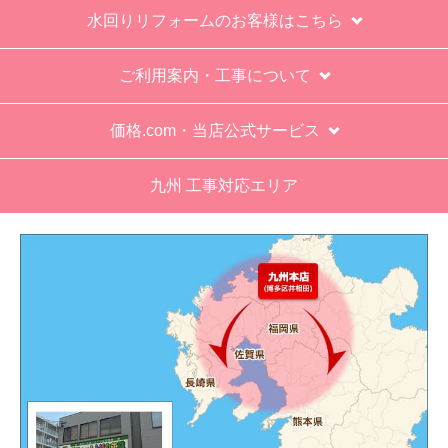
も一人でかなえられる体力があると思えない、腰
水回りリフォームのお客様はこちら
が悪かったが室外機の荷揚げを手伝った。もし、
客先が高齢の女性だったらどうしたのか疑問。
ご利用案内・工事について
エアコン専門の担当べつにもう一人来て欲しかっ
た。
価格.com・当店公式サービス
工事業者からの連絡は電話かメールとなっていた
が、登録したメールアドレスではなく、ショート
九州 工事対応エリア
メールだとは知らず、確認できなかった。
エアコンが２００V対応型だが、同じ２００Vでも
業務用なのでコンセントの形状が違い、途中で工
事業者が買いに行く始末。注文時に形状の確認も
して欲しい。
別の部屋もお願いしたいと考えていたが、少々不
安があり要検討。