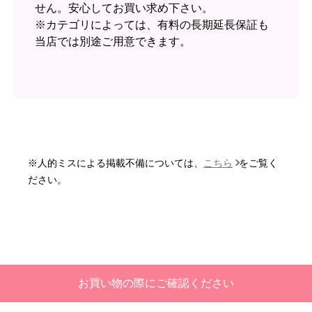
ショップからの連絡や対応は適切でしたか？
せん。安心してお買い求め下さい。
無回答
※カテゴリによっては、有料の長期延長保証も
当店では別途ご用意できます。
予定の期日までに商品が届きましたか？
はい
商品の梱包は必要十分なものでしたか？
はい
またこのショップを利用したいですか？
いいえ
※人的ミスによる掲載不備については、
こちら
をご覧く
【注文商品】エアコン・クーラー 【注
ださい。
文時期】2026年06月頃
【このショップを選んだ理由は？】
価格と評価が良かったから。
【注文からどのくらいで届きましたか？】
お買い物の際にご確認ください
二週間ほどです。