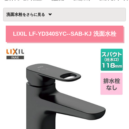
洗面水栓
を
LIXIL LF-YD340SYC--SAB-KJ 洗面水栓