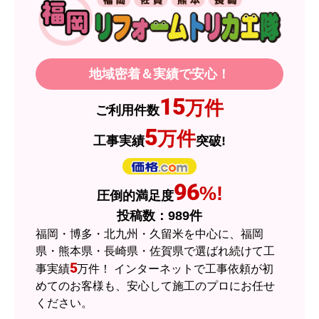
【その他感想・コメント】
製品価格もですが、設置や保証なども充実してい
るので、今後も頼りになるショップの一つです。
地域密着＆実績で安心！
JodyH
さん
15
万件
ご利用件数
2026年7月3日 19:01
5
万件
工事実績
突破!
欲しい商品をスムーズに注文できましたか？
はい
ショップからの連絡や対応は適切でしたか？
96
%!
圧倒的満足度
はい
投稿数：
989
件
予定の期日までに商品が届きましたか？
福岡・博多・北九州・久留米を中心に、福岡
はい
県・熊本県・長崎県・佐賀県で選ばれ続けて工
5
事実績
万件！ インターネットで工事依頼が初
商品の梱包は必要十分なものでしたか？
めてのお客様も、安心して施工のプロにお任せ
はい
ください。
またこのショップを利用したいですか？