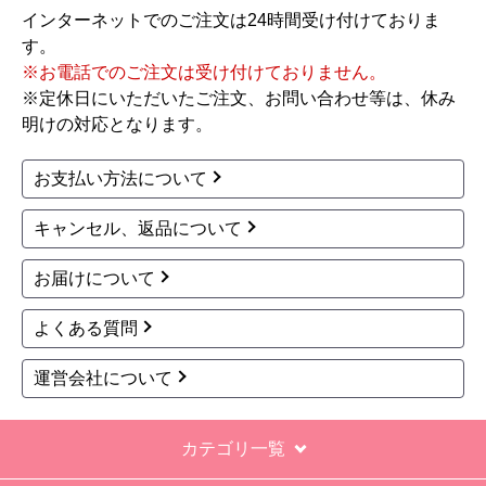
インターネットでのご注文は24時間受け付けておりま
【その他感想・コメント】
す。
工事対応は、１０点満点の３．５点。マイナス
※お電話でのご注文は受け付けておりません。
１．５点は、少々工事が雑。
※定休日にいただいたご注文、お問い合わせ等は、休み
過去の業者で一番最低。良かった点は、ただ一
明けの対応となります。
つ、愛想が良かったこと。
最初から名刺の提示も無く、どこの業者で名前が
お支払い方法について
なにかも分からない。少々不安である。
キャンセル、返品について
工事後は、初期設定や取り扱いの説明もなく、慌
てて引き上げる感じ。
お届けについて
保障期間の説明もHPとは違った。８年保証にして
よくある質問
いるがメーカー保証が３年追加になり１１年と説
明があった。HPにはメーカー保証期間も８年に含
運営会社について
むとなっていたが、どちらが正しいか分からな
い。
カテゴリ一覧
エアコン設置場所が２階だったので、どう考えて