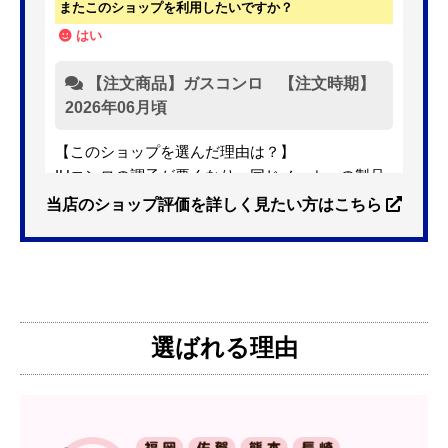
またこのショップを利用したいですか？
はい
【注文商品】ガスコンロ 【注文時期】
2026年06月頃
【このショップを選んだ理由は？】
IHコンロの調子が悪くなり、同じメーカーの製品
を探していました。ただ、3口から2口のものへ変
当店のショップ評価を詳しく見たい方はこちら
更を考えており、量販店へ行ったところ2口のもの
は需要が少なく製品によっては割高になるとのこ
とで3口を進められました。
そこで、福岡リフォームトリカエ隊で探したとこ
ろ、希望した製品が量販店よりかなり安い価格で
選ばれる理由
あったので購入いたしました。
【注文からどのくらいで届きましたか？】
1週間程度