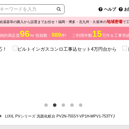
ヘルプ
お
地域密着
給湯器等の購入から設置までお任せ！福岡・博多・北九州・久留米の
で
96
15
989
倒的満足度
%! 投稿数：
件!
ご利用件数
万件＆工事実
LIXIL PVシリーズ 洗面化粧台 PV2N-755SY-VP1H-MPV1-753TYJ