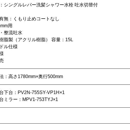
：シングルレバー洗髪シャワー水栓 吐水切替付
有無：くもり止めコートなし
0mm用
・整流吐水
樹脂製（アクリル樹脂） 容量：15L
ドル仕様
様
売
：高さ1780mm×奥行500mm
下台：PV2N-755SY-VP1H×1
ミラー：MPV1-753TYJ×1