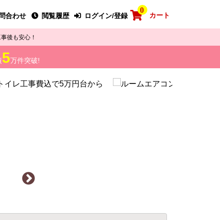
0
カート
問合わせ
閲覧履歴
ログイン/登録
工事後も安心！
5
績
万件突破!