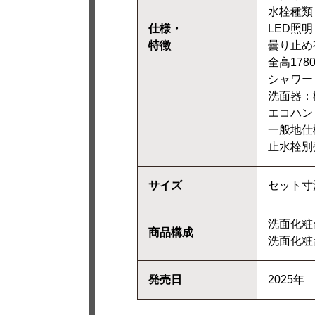
水栓種類
仕様・
LED照明
特徴
曇り止め
全高178
シャワー
洗面器：
エコハン
一般地仕
止水栓別
サイズ
セット寸法
洗面化粧台
商品構成
洗面化粧台
発売日
2025年