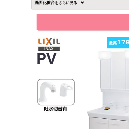
洗面化粧台
を