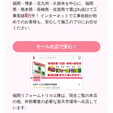
予定の期日までに商品が届きましたか？
福岡・博多・北九州・久留米を中心に、福岡
はい
県・熊本県・長崎県・佐賀県で選ばれ続けて工
5
事実績
万件！ インターネットで工事依頼が初
商品の梱包は必要十分なものでしたか？
めてのお客様も、安心して施工のプロにお任せ
はい
ください。
またこのショップを利用したいですか？
はい
モール出店で安心！
【注文商品】エアコン・クーラー 【注
文時期】2026年05月頃（モバイルから）
【このショップを選んだ理由は？】
近隣のショップでしっかりやってくれそうだった
から！
【注文からどのくらいで届きましたか？】
2週間
福岡リフォームトリカエ隊は、現在ご覧の本店
【その他感想・コメント】
の他、外部審査の必要な楽天市場等へ出店して
います。