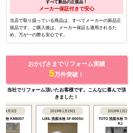
すべて新品の正規品！
メーカー保証付きで安心
当店で取り扱っている商品は、すべてメーカーの新品正
規品です。ご購入後は、メーカー保証も適用されるた
め、万が一の際も安心です。
おかげさまでリフォーム実績
5
万件突破！
当社でリフォーム頂いたお客様です。こんなに喜んで頂
きました！
4月3日
2019年1月29日
2018年1月29日
 KM8007
LIXIL 洗面水栓 SF-800SU
TOTO 洗面水栓 TLNW36E
KJ