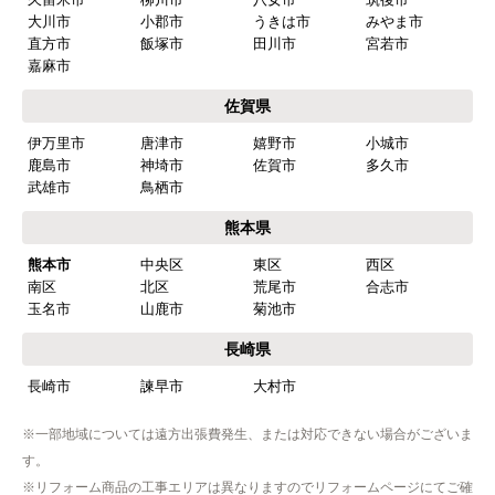
またこのショップを利用したいですか？
大川市
小郡市
うきは市
みやま市
はい
直方市
飯塚市
田川市
宮若市
嘉麻市
【注文商品】食器洗い機(食洗機) 【注
佐賀県
文時期】2026年03月頃（モバイルから）
伊万里市
唐津市
嬉野市
小城市
【このショップを選んだ理由は？】
鹿島市
神埼市
佐賀市
多久市
商品価格がお手頃だった
武雄市
鳥栖市
熊本県
【注文からどのくらいで届きましたか？】
熊本市
中央区
東区
西区
忘れました
南区
北区
荒尾市
合志市
玉名市
山鹿市
菊池市
【その他感想・コメント】
工事は土曜日に申し込んだが、
長崎県
商品が事前郵送で受取日の時間指定ができなかっ
長崎市
諫早市
大村市
たので、仕事を1日休まなければならなかった。
※一部地域については遠方出張費発生、または対応できない場合がございま
す。
hisahisa229
さん
※リフォーム商品の工事エリアは異なりますのでリフォームページにてご確