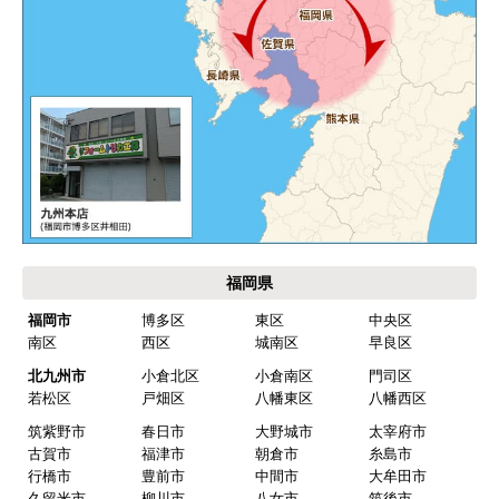
して欲しい。
別の部屋もお願いしたいと考えていたが、少々不
安があり要検討。
akagenoane
さん
2026年4月18日 21:30
欲しい商品をスムーズに注文できましたか？
はい
福岡県
ショップからの連絡や対応は適切でしたか？
福岡市
博多区
東区
中央区
はい
南区
西区
城南区
早良区
予定の期日までに商品が届きましたか？
北九州市
小倉北区
小倉南区
門司区
はい
若松区
戸畑区
八幡東区
八幡西区
筑紫野市
春日市
大野城市
太宰府市
商品の梱包は必要十分なものでしたか？
古賀市
福津市
朝倉市
糸島市
はい
行橋市
豊前市
中間市
大牟田市
久留米市
柳川市
八女市
筑後市