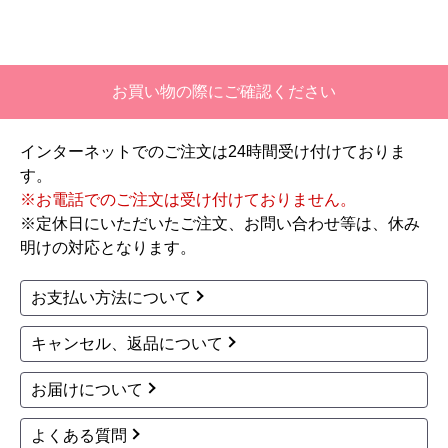
【このショップを選んだ理由は？】
価格と評価が良かったから。
【注文からどのくらいで届きましたか？】
お買い物の際にご確認ください
二週間ほどです。
インターネットでのご注文は24時間受け付けておりま
【その他感想・コメント】
す。
工事対応は、１０点満点の３．５点。マイナス
※お電話でのご注文は受け付けておりません。
１．５点は、少々工事が雑。
※定休日にいただいたご注文、お問い合わせ等は、休み
過去の業者で一番最低。良かった点は、ただ一
明けの対応となります。
つ、愛想が良かったこと。
最初から名刺の提示も無く、どこの業者で名前が
お支払い方法について
なにかも分からない。少々不安である。
キャンセル、返品について
工事後は、初期設定や取り扱いの説明もなく、慌
てて引き上げる感じ。
お届けについて
保障期間の説明もHPとは違った。８年保証にして
よくある質問
いるがメーカー保証が３年追加になり１１年と説