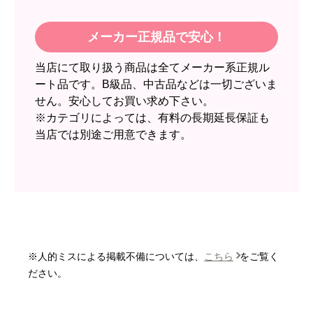
スイートポテト頭
さん
2026年6月30日 23:50
メーカー正規品で安心！
欲しい商品をスムーズに注文できましたか？
当店にて取り扱う商品は全てメーカー系正規ル
はい
ート品です。B級品、中古品などは一切ございま
ショップからの連絡や対応は適切でしたか？
せん。安心してお買い求め下さい。
無回答
※カテゴリによっては、有料の長期延長保証も
当店では別途ご用意できます。
予定の期日までに商品が届きましたか？
はい
商品の梱包は必要十分なものでしたか？
はい
またこのショップを利用したいですか？
いいえ
※人的ミスによる掲載不備については、
こちら
をご覧く
【注文商品】エアコン・クーラー 【注
ださい。
文時期】2026年06月頃