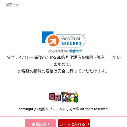
2026年4月12日 22:19
認下さい。
欲しい商品をスムーズに注文できましたか？
はい
ショップからの連絡や対応は適切でしたか？
無回答
予定の期日までに商品が届きましたか？
はい
※プライバシー保護のためSSL暗号化通信を採用（導入）してい
ますので、
商品の梱包は必要十分なものでしたか？
お客様の情報の送信は安全に行っていただけます。
はい
またこのショップを利用したいですか？
はい
【注文商品】エアコン・クーラー 【注
copyright (c) 福岡リフォームトリカエ隊 all rights reserved.
文時期】2026年02月頃（モバイルから）
【このショップを選んだ理由は？】
商品説明
カートに入れる