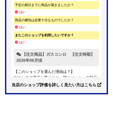
予定の期日までに商品が届きましたか？
はい
商品の梱包は必要十分なものでしたか？
はい
またこのショップを利用したいですか？
はい
【注文商品】ガスコンロ 【注文時期】
2026年06月頃
【このショップを選んだ理由は？】
IHコンロの調子が悪くなり、同じメーカーの製品
を探していました。ただ、3口から2口のものへ変
当店のショップ評価を詳しく見たい方はこちら
更を考えており、量販店へ行ったところ2口のもの
は需要が少なく製品によっては割高になるとのこ
とで3口を進められました。
そこで、福岡リフォームトリカエ隊で探したとこ