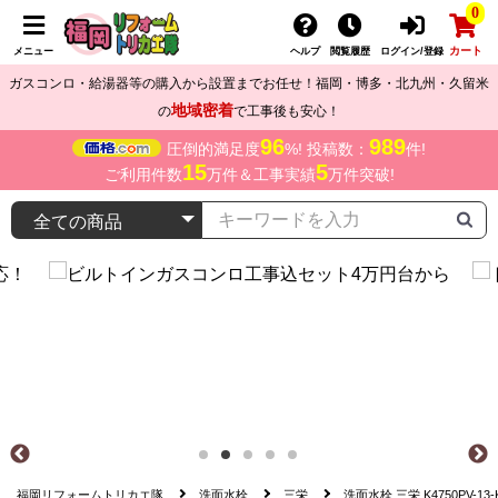
0
カート
メニュー
ヘルプ
閲覧履歴
ログイン/登録
ガスコンロ・給湯器等の購入から設置までお任せ！福岡・博多・北九州・久留米
地域密着
の
で工事後も安心！
96
989
圧倒的満足度
%! 投稿数：
件!
15
5
ご利用件数
万件＆工事実績
万件突破!
福岡リフォームトリカエ隊
洗面水栓
三栄
洗面水栓 三栄 K4750PV-13-