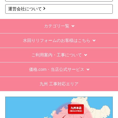
明があった。HPにはメーカー保証期間も８年に含
運営会社について
むとなっていたが、どちらが正しいか分からな
い。
カテゴリ一覧
エアコン設置場所が２階だったので、どう考えて
も一人でかなえられる体力があると思えない、腰
水回りリフォームのお客様はこちら
が悪かったが室外機の荷揚げを手伝った。もし、
客先が高齢の女性だったらどうしたのか疑問。
ご利用案内・工事について
エアコン専門の担当べつにもう一人来て欲しかっ
た。
価格.com・当店公式サービス
工事業者からの連絡は電話かメールとなっていた
が、登録したメールアドレスではなく、ショート
九州 工事対応エリア
メールだとは知らず、確認できなかった。
エアコンが２００V対応型だが、同じ２００Vでも
業務用なのでコンセントの形状が違い、途中で工
事業者が買いに行く始末。注文時に形状の確認も