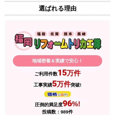
ろ、希望した製品が量販店よりかなり安い価格で
選ばれる理由
あったので購入いたしました。
【注文からどのくらいで届きましたか？】
1週間程度
【その他感想・コメント】
製品価格もですが、設置や保証なども充実してい
るので、今後も頼りになるショップの一つです。
地域密着＆実績で安心！
JodyH
さん
15
万件
ご利用件数
2026年7月3日 19:01
5
万件
工事実績
突破!
欲しい商品をスムーズに注文できましたか？
はい
ショップからの連絡や対応は適切でしたか？
96
%!
圧倒的満足度
はい
投稿数：
989
件