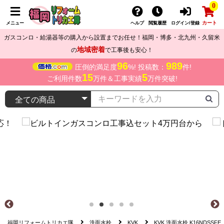
0
カート
メニュー
ヘルプ
閲覧履歴
ログイン/登録
ガスコンロ・給湯器等の購入から設置までお任せ！福岡・博多・北九州・久留米
地域密着
の
で工事後も安心！
96
989
圧倒的満足度
%! 投稿数：
件!
15
5
ご利用件数
万件＆工事実績
万件突破!
福岡リフォームトリカエ隊
洗面水栓
KVK
KVK 洗面水栓 K16NDSSFE