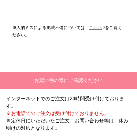
はい
またこのショップを利用したいですか？
いいえ
※人的ミスによる掲載不備については、
こちら
をご覧く
【注文商品】エアコン・クーラー 【注
ださい。
文時期】2026年06月頃
【このショップを選んだ理由は？】
価格と評価が良かったから。
【注文からどのくらいで届きましたか？】
お買い物の際にご確認ください
二週間ほどです。
インターネットでのご注文は24時間受け付けておりま
【その他感想・コメント】
す。
工事対応は、１０点満点の３．５点。マイナス
※お電話でのご注文は受け付けておりません。
１．５点は、少々工事が雑。
※定休日にいただいたご注文、お問い合わせ等は、休み
過去の業者で一番最低。良かった点は、ただ一
明けの対応となります。
つ、愛想が良かったこと。
最初から名刺の提示も無く、どこの業者で名前が