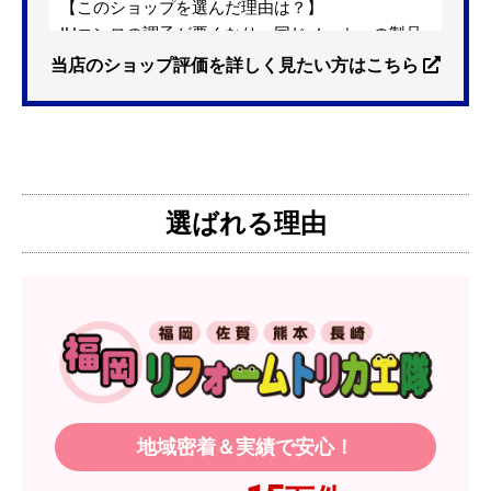
【このショップを選んだ理由は？】
IHコンロの調子が悪くなり、同じメーカーの製品
を探していました。ただ、3口から2口のものへ変
当店のショップ評価を詳しく見たい方はこちら
更を考えており、量販店へ行ったところ2口のもの
は需要が少なく製品によっては割高になるとのこ
とで3口を進められました。
そこで、福岡リフォームトリカエ隊で探したとこ
ろ、希望した製品が量販店よりかなり安い価格で
選ばれる理由
あったので購入いたしました。
【注文からどのくらいで届きましたか？】
1週間程度
【その他感想・コメント】
製品価格もですが、設置や保証なども充実してい
るので、今後も頼りになるショップの一つです。
地域密着＆実績で安心！
JodyH
さん