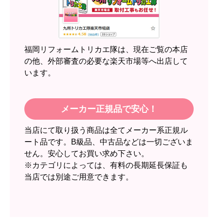
近隣のショップでしっかりやってくれそうだった
から！
【注文からどのくらいで届きましたか？】
2週間
福岡リフォームトリカエ隊は、現在ご覧の本店
【その他感想・コメント】
の他、外部審査の必要な楽天市場等へ出店して
います。
スイートポテト頭
さん
2026年6月30日 23:50
メーカー正規品で安心！
欲しい商品をスムーズに注文できましたか？
当店にて取り扱う商品は全てメーカー系正規ル
はい
ート品です。B級品、中古品などは一切ございま
ショップからの連絡や対応は適切でしたか？
せん。安心してお買い求め下さい。
無回答
※カテゴリによっては、有料の長期延長保証も
当店では別途ご用意できます。
予定の期日までに商品が届きましたか？
はい
商品の梱包は必要十分なものでしたか？