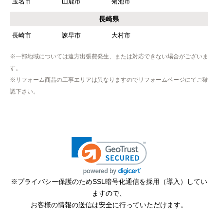
玉名市
山鹿市
菊池市
【その他感想・コメント】
工事は土曜日に申し込んだが、
長崎県
商品が事前郵送で受取日の時間指定ができなかっ
長崎市
諫早市
大村市
たので、仕事を1日休まなければならなかった。
※一部地域については遠方出張費発生、または対応できない場合がございま
す。
hisahisa229
さん
※リフォーム商品の工事エリアは異なりますのでリフォームページにてご確
2026年4月12日 22:19
認下さい。
欲しい商品をスムーズに注文できましたか？
はい
ショップからの連絡や対応は適切でしたか？
無回答
予定の期日までに商品が届きましたか？
はい
※プライバシー保護のためSSL暗号化通信を採用（導入）してい
ますので、
商品の梱包は必要十分なものでしたか？
お客様の情報の送信は安全に行っていただけます。
はい