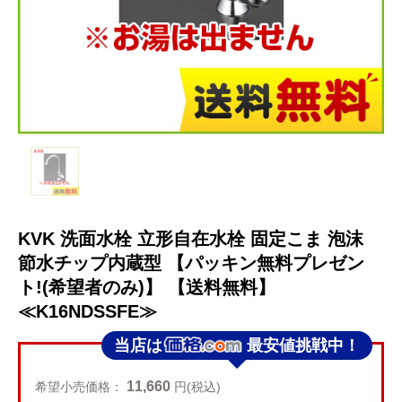
KVK 洗面水栓 立形自在水栓 固定こま 泡沫
節水チップ内蔵型 【パッキン無料プレゼン
ト!(希望者のみ)】 【送料無料】
≪K16NDSSFE≫
当店は
最安値挑戦中！
11,660
希望小売価格：
円(税込)