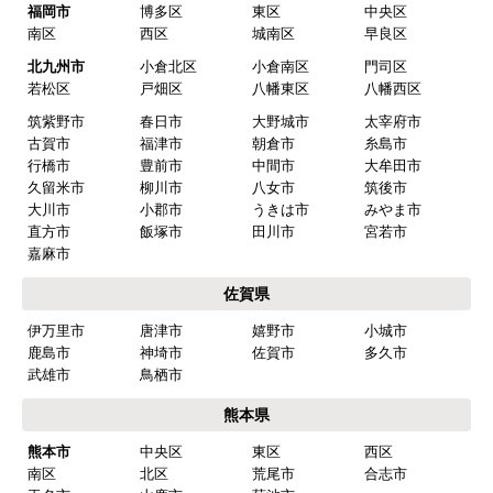
福岡市
博多区
東区
中央区
はい
南区
西区
城南区
早良区
予定の期日までに商品が届きましたか？
北九州市
小倉北区
小倉南区
門司区
はい
若松区
戸畑区
八幡東区
八幡西区
筑紫野市
春日市
大野城市
太宰府市
商品の梱包は必要十分なものでしたか？
古賀市
福津市
朝倉市
糸島市
はい
行橋市
豊前市
中間市
大牟田市
久留米市
柳川市
八女市
筑後市
またこのショップを利用したいですか？
大川市
小郡市
うきは市
みやま市
はい
直方市
飯塚市
田川市
宮若市
嘉麻市
【注文商品】食器洗い機(食洗機) 【注
佐賀県
文時期】2026年03月頃（モバイルから）
伊万里市
唐津市
嬉野市
小城市
【このショップを選んだ理由は？】
鹿島市
神埼市
佐賀市
多久市
商品価格がお手頃だった
武雄市
鳥栖市
熊本県
【注文からどのくらいで届きましたか？】
熊本市
中央区
東区
西区
忘れました
南区
北区
荒尾市
合志市