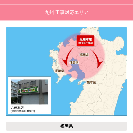
工事業者からの連絡は電話かメールとなっていた
が、登録したメールアドレスではなく、ショート
九州 工事対応エリア
メールだとは知らず、確認できなかった。
エアコンが２００V対応型だが、同じ２００Vでも
業務用なのでコンセントの形状が違い、途中で工
事業者が買いに行く始末。注文時に形状の確認も
して欲しい。
別の部屋もお願いしたいと考えていたが、少々不
安があり要検討。
akagenoane
さん
2026年4月18日 21:30
欲しい商品をスムーズに注文できましたか？
はい
福岡県
ショップからの連絡や対応は適切でしたか？