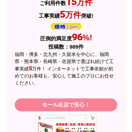
15
万件
ご利用件数
2026年7月3日 19:01
5
万件
工事実績
突破!
欲しい商品をスムーズに注文できましたか？
はい
ショップからの連絡や対応は適切でしたか？
96
%!
圧倒的満足度
はい
投稿数：
989
件
予定の期日までに商品が届きましたか？
福岡・博多・北九州・久留米を中心に、福岡
はい
県・熊本県・長崎県・佐賀県で選ばれ続けて工
5
事実績
万件！ インターネットで工事依頼が初
商品の梱包は必要十分なものでしたか？
めてのお客様も、安心して施工のプロにお任せ
はい
ください。
またこのショップを利用したいですか？
はい
モール出店で安心！
【注文商品】エアコン・クーラー 【注
文時期】2026年05月頃（モバイルから）
【このショップを選んだ理由は？】