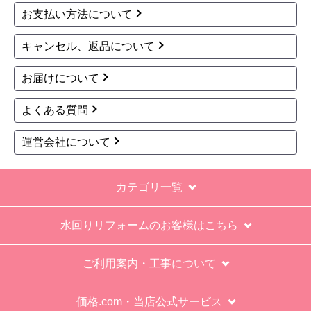
お支払い方法について
なにかも分からない。少々不安である。
キャンセル、返品について
工事後は、初期設定や取り扱いの説明もなく、慌
てて引き上げる感じ。
お届けについて
保障期間の説明もHPとは違った。８年保証にして
よくある質問
いるがメーカー保証が３年追加になり１１年と説
明があった。HPにはメーカー保証期間も８年に含
運営会社について
むとなっていたが、どちらが正しいか分からな
い。
カテゴリ一覧
エアコン設置場所が２階だったので、どう考えて
も一人でかなえられる体力があると思えない、腰
水回りリフォームのお客様はこちら
が悪かったが室外機の荷揚げを手伝った。もし、
客先が高齢の女性だったらどうしたのか疑問。
ご利用案内・工事について
エアコン専門の担当べつにもう一人来て欲しかっ
た。
価格.com・当店公式サービス