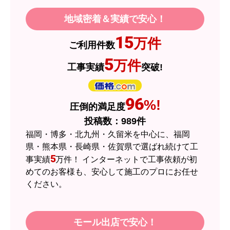
地域密着＆実績で安心！
JodyH
さん
15
万件
ご利用件数
2026年7月3日 19:01
5
万件
工事実績
突破!
欲しい商品をスムーズに注文できましたか？
はい
ショップからの連絡や対応は適切でしたか？
96
%!
圧倒的満足度
はい
投稿数：
989
件
予定の期日までに商品が届きましたか？
福岡・博多・北九州・久留米を中心に、福岡
はい
県・熊本県・長崎県・佐賀県で選ばれ続けて工
5
事実績
万件！ インターネットで工事依頼が初
商品の梱包は必要十分なものでしたか？
めてのお客様も、安心して施工のプロにお任せ
はい
ください。
またこのショップを利用したいですか？
はい
モール出店で安心！
【注文商品】エアコン・クーラー 【注