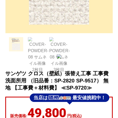
サンゲツ クロス（壁紙）張替え工事 工事費
洗面所用 （旧品番：SP-2820 SP-9517） 無
地 【工事費＋材料費】 ≪SP-9720≫
当店は
最安値挑戦中！
49,800
販売価格:
円(税込)