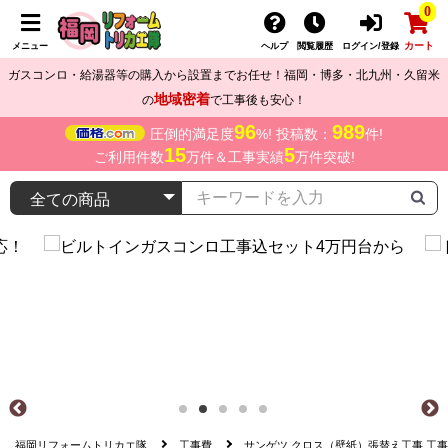
0
カート
メニュー
ヘルプ
閲覧履歴
ログイン/登録
ガスコンロ・給湯器等の購入から設置までお任せ！福岡・博多・北九州・久留米
地域密着
の
で工事後も安心！
96
989
圧倒的満足度
%! 投稿数：
件!
15
5
ご利用件数
万件＆工事実績
万件突破!
福岡リフォームトリカエ隊
工事費
サンゲツ クロス（壁紙）張替え工事 工事費 