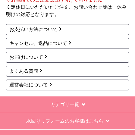
１．５点は、少々工事が雑。
※定休日にいただいたご注文、お問い合わせ等は、休み
過去の業者で一番最低。良かった点は、ただ一
明けの対応となります。
つ、愛想が良かったこと。
最初から名刺の提示も無く、どこの業者で名前が
お支払い方法について
なにかも分からない。少々不安である。
キャンセル、返品について
工事後は、初期設定や取り扱いの説明もなく、慌
てて引き上げる感じ。
お届けについて
保障期間の説明もHPとは違った。８年保証にして
よくある質問
いるがメーカー保証が３年追加になり１１年と説
明があった。HPにはメーカー保証期間も８年に含
運営会社について
むとなっていたが、どちらが正しいか分からな
い。
カテゴリ一覧
エアコン設置場所が２階だったので、どう考えて
も一人でかなえられる体力があると思えない、腰
水回りリフォームのお客様はこちら
が悪かったが室外機の荷揚げを手伝った。もし、
客先が高齢の女性だったらどうしたのか疑問。