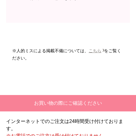
はい
商品の梱包は必要十分なものでしたか？
はい
またこのショップを利用したいですか？
いいえ
※人的ミスによる掲載不備については、
こちら
をご覧く
【注文商品】エアコン・クーラー 【注
ださい。
文時期】2026年06月頃
【このショップを選んだ理由は？】
価格と評価が良かったから。
【注文からどのくらいで届きましたか？】
お買い物の際にご確認ください
二週間ほどです。
インターネットでのご注文は24時間受け付けておりま
【その他感想・コメント】
す。
工事対応は、１０点満点の３．５点。マイナス
※お電話でのご注文は受け付けておりません。