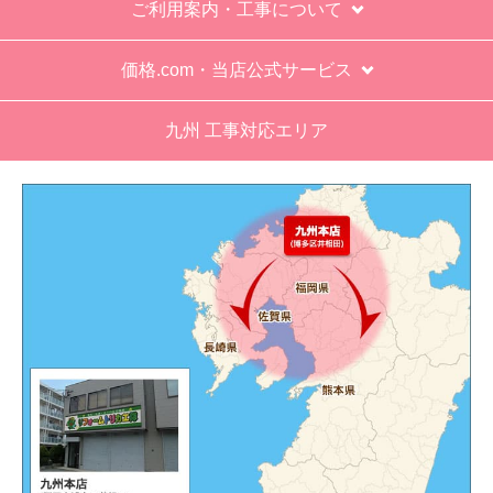
ご利用案内・工事について
エアコン専門の担当べつにもう一人来て欲しかっ
た。
価格.com・当店公式サービス
工事業者からの連絡は電話かメールとなっていた
が、登録したメールアドレスではなく、ショート
九州 工事対応エリア
メールだとは知らず、確認できなかった。
エアコンが２００V対応型だが、同じ２００Vでも
業務用なのでコンセントの形状が違い、途中で工
事業者が買いに行く始末。注文時に形状の確認も
して欲しい。
別の部屋もお願いしたいと考えていたが、少々不
安があり要検討。
akagenoane
さん
2026年4月18日 21:30