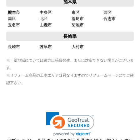
熊本県
【注文からどのくらいで届きましたか？】
熊本市
中央区
東区
西区
忘れました
南区
北区
荒尾市
合志市
玉名市
山鹿市
菊池市
【その他感想・コメント】
工事は土曜日に申し込んだが、
長崎県
商品が事前郵送で受取日の時間指定ができなかっ
長崎市
諫早市
大村市
たので、仕事を1日休まなければならなかった。
※一部地域については遠方出張費発生、または対応できない場合がございま
す。
hisahisa229
さん
※リフォーム商品の工事エリアは異なりますのでリフォームページにてご確
2026年4月12日 22:19
認下さい。
欲しい商品をスムーズに注文できましたか？
はい
ショップからの連絡や対応は適切でしたか？
無回答
予定の期日までに商品が届きましたか？
はい