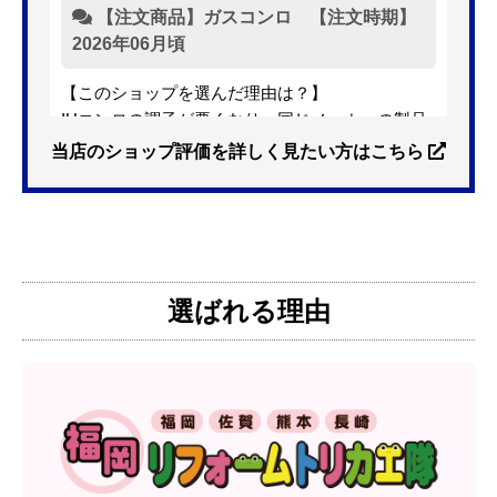
【注文商品】ガスコンロ 【注文時期】
2026年06月頃
【このショップを選んだ理由は？】
IHコンロの調子が悪くなり、同じメーカーの製品
を探していました。ただ、3口から2口のものへ変
当店のショップ評価を詳しく見たい方はこちら
更を考えており、量販店へ行ったところ2口のもの
は需要が少なく製品によっては割高になるとのこ
とで3口を進められました。
そこで、福岡リフォームトリカエ隊で探したとこ
ろ、希望した製品が量販店よりかなり安い価格で
選ばれる理由
あったので購入いたしました。
【注文からどのくらいで届きましたか？】
1週間程度
【その他感想・コメント】
製品価格もですが、設置や保証なども充実してい
るので、今後も頼りになるショップの一つです。