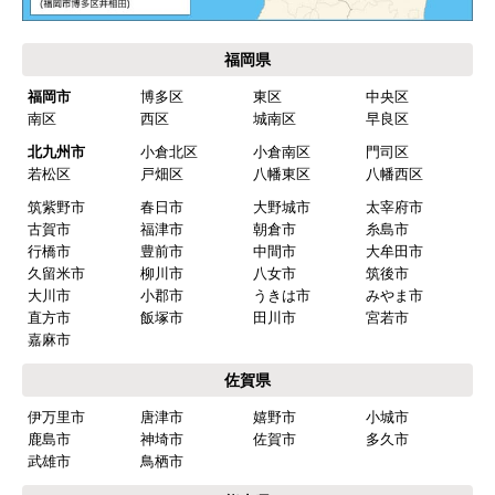
欲しい商品をスムーズに注文できましたか？
はい
福岡県
ショップからの連絡や対応は適切でしたか？
福岡市
博多区
東区
中央区
はい
南区
西区
城南区
早良区
予定の期日までに商品が届きましたか？
北九州市
小倉北区
小倉南区
門司区
はい
若松区
戸畑区
八幡東区
八幡西区
筑紫野市
春日市
大野城市
太宰府市
商品の梱包は必要十分なものでしたか？
古賀市
福津市
朝倉市
糸島市
はい
行橋市
豊前市
中間市
大牟田市
久留米市
柳川市
八女市
筑後市
またこのショップを利用したいですか？
大川市
小郡市
うきは市
みやま市
はい
直方市
飯塚市
田川市
宮若市
嘉麻市
【注文商品】食器洗い機(食洗機) 【注
佐賀県
文時期】2026年03月頃（モバイルから）
伊万里市
唐津市
嬉野市
小城市
【このショップを選んだ理由は？】
鹿島市
神埼市
佐賀市
多久市
商品価格がお手頃だった
武雄市
鳥栖市