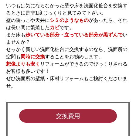
いつもは気にならなかった壁や床を洗面化粧台を交換す
るときに是非1度じっくりと見てみて下さい。
壁の隅っこや天井に
シミのようなもの
があったら、それ
は長い間に繁殖した
カビ
です。
また床も
歩いている部分・立っている部分が黒ずんで
い
ませんか？
せっかく新しい洗面化粧台に交換するのなら、洗面所の
空間も
同時に交換
することをお勧めします。
想像よりも安く
リフォームができるのでびっくりされる
お客様も多いです！
ぜひ洗面所の壁紙・床材リフォームもご検討くださいま
せ。
交換費用