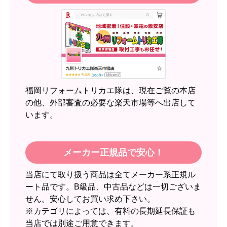
文時期】2026年05月頃（モバイルから）
【このショップを選んだ理由は？】
近隣のショップでしっかりやってくれそうだった
から！
【注文からどのくらいで届きましたか？】
2週間
福岡リフォームトリカエ隊は、現在ご覧の本店
【その他感想・コメント】
の他、外部審査の必要な楽天市場等へ出店して
います。
スイートポテト頭
さん
2026年6月30日 23:50
メーカー正規品で安心！
欲しい商品をスムーズに注文できましたか？
当店にて取り扱う商品は全てメーカー系正規ル
はい
ート品です。B級品、中古品などは一切ございま
ショップからの連絡や対応は適切でしたか？
せん。安心してお買い求め下さい。
無回答
※カテゴリによっては、有料の長期延長保証も
当店では別途ご用意できます。
予定の期日までに商品が届きましたか？