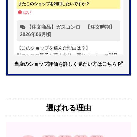
またこのショップを利用したいですか？
はい
【注文商品】ガスコンロ 【注文時期】
2026年06月頃
【このショップを選んだ理由は？】
IHコンロの調子が悪くなり、同じメーカーの製品
を探していました。ただ、3口から2口のものへ変
当店のショップ評価を詳しく見たい方はこちら
更を考えており、量販店へ行ったところ2口のもの
は需要が少なく製品によっては割高になるとのこ
とで3口を進められました。
そこで、福岡リフォームトリカエ隊で探したとこ
ろ、希望した製品が量販店よりかなり安い価格で
選ばれる理由
あったので購入いたしました。
【注文からどのくらいで届きましたか？】
1週間程度