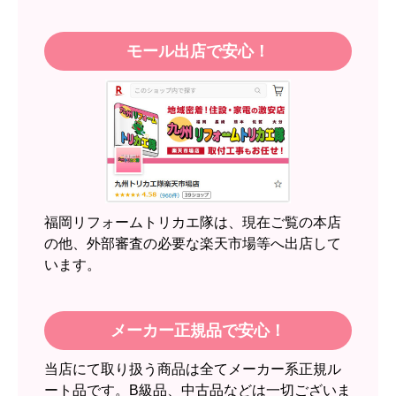
はい
モール出店で安心！
【注文商品】エアコン・クーラー 【注
文時期】2026年05月頃（モバイルから）
【このショップを選んだ理由は？】
近隣のショップでしっかりやってくれそうだった
から！
【注文からどのくらいで届きましたか？】
2週間
福岡リフォームトリカエ隊は、現在ご覧の本店
【その他感想・コメント】
の他、外部審査の必要な楽天市場等へ出店して
います。
スイートポテト頭
さん
2026年6月30日 23:50
メーカー正規品で安心！
欲しい商品をスムーズに注文できましたか？
当店にて取り扱う商品は全てメーカー系正規ル
はい
ート品です。B級品、中古品などは一切ございま