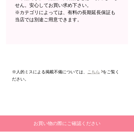
ショップからの連絡や対応は適切でしたか？
せん。安心してお買い求め下さい。
無回答
※カテゴリによっては、有料の長期延長保証も
当店では別途ご用意できます。
予定の期日までに商品が届きましたか？
はい
商品の梱包は必要十分なものでしたか？
はい
またこのショップを利用したいですか？
いいえ
※人的ミスによる掲載不備については、
こちら
をご覧く
【注文商品】エアコン・クーラー 【注
ださい。
文時期】2026年06月頃
【このショップを選んだ理由は？】
価格と評価が良かったから。
【注文からどのくらいで届きましたか？】
お買い物の際にご確認ください
二週間ほどです。