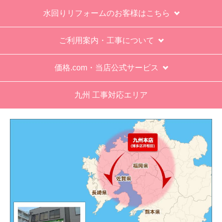
も一人でかなえられる体力があると思えない、腰
水回りリフォームのお客様はこちら
が悪かったが室外機の荷揚げを手伝った。もし、
客先が高齢の女性だったらどうしたのか疑問。
ご利用案内・工事について
エアコン専門の担当べつにもう一人来て欲しかっ
た。
価格.com・当店公式サービス
工事業者からの連絡は電話かメールとなっていた
が、登録したメールアドレスではなく、ショート
九州 工事対応エリア
メールだとは知らず、確認できなかった。
エアコンが２００V対応型だが、同じ２００Vでも
業務用なのでコンセントの形状が違い、途中で工
事業者が買いに行く始末。注文時に形状の確認も
して欲しい。
別の部屋もお願いしたいと考えていたが、少々不
安があり要検討。