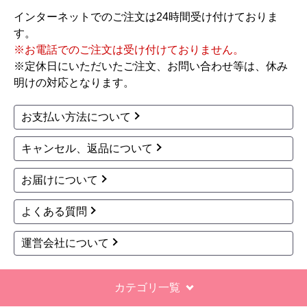
インターネットでのご注文は24時間受け付けておりま
【その他感想・コメント】
す。
工事対応は、１０点満点の３．５点。マイナス
※お電話でのご注文は受け付けておりません。
１．５点は、少々工事が雑。
※定休日にいただいたご注文、お問い合わせ等は、休み
過去の業者で一番最低。良かった点は、ただ一
明けの対応となります。
つ、愛想が良かったこと。
最初から名刺の提示も無く、どこの業者で名前が
お支払い方法について
なにかも分からない。少々不安である。
キャンセル、返品について
工事後は、初期設定や取り扱いの説明もなく、慌
てて引き上げる感じ。
お届けについて
保障期間の説明もHPとは違った。８年保証にして
よくある質問
いるがメーカー保証が３年追加になり１１年と説
明があった。HPにはメーカー保証期間も８年に含
運営会社について
むとなっていたが、どちらが正しいか分からな
い。
カテゴリ一覧
エアコン設置場所が２階だったので、どう考えて