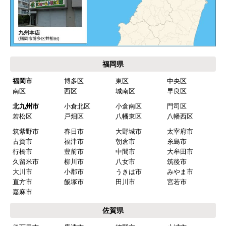
akagenoane
さん
2026年4月18日 21:30
欲しい商品をスムーズに注文できましたか？
はい
福岡県
ショップからの連絡や対応は適切でしたか？
福岡市
博多区
東区
中央区
はい
南区
西区
城南区
早良区
予定の期日までに商品が届きましたか？
北九州市
小倉北区
小倉南区
門司区
はい
若松区
戸畑区
八幡東区
八幡西区
筑紫野市
春日市
大野城市
太宰府市
商品の梱包は必要十分なものでしたか？
古賀市
福津市
朝倉市
糸島市
はい
行橋市
豊前市
中間市
大牟田市
久留米市
柳川市
八女市
筑後市
またこのショップを利用したいですか？
大川市
小郡市
うきは市
みやま市
はい
直方市
飯塚市
田川市
宮若市
嘉麻市
【注文商品】食器洗い機(食洗機) 【注
佐賀県
文時期】2026年03月頃（モバイルから）