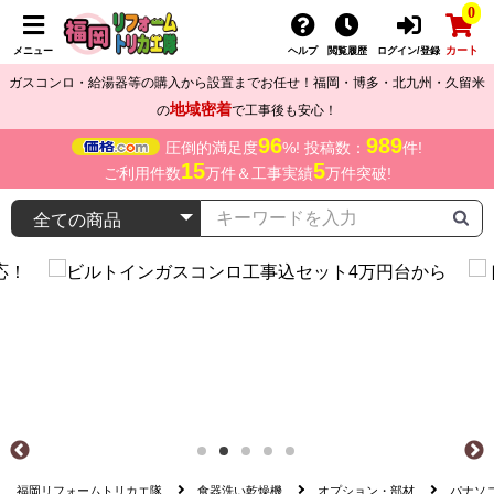
0
カート
メニュー
ヘルプ
閲覧履歴
ログイン/登録
ガスコンロ・給湯器等の購入から設置までお任せ！福岡・博多・北九州・久留米
地域密着
の
で工事後も安心！
96
989
圧倒的満足度
%! 投稿数：
件!
15
5
ご利用件数
万件＆工事実績
万件突破!
福岡リフォームトリカエ隊
食器洗い乾燥機
オプション・部材
パナソニ