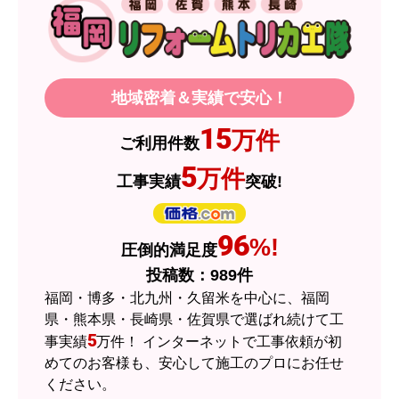
【その他感想・コメント】
製品価格もですが、設置や保証なども充実してい
るので、今後も頼りになるショップの一つです。
地域密着＆実績で安心！
JodyH
さん
15
万件
ご利用件数
2026年7月3日 19:01
5
万件
工事実績
突破!
欲しい商品をスムーズに注文できましたか？
はい
ショップからの連絡や対応は適切でしたか？
96
%!
圧倒的満足度
はい
投稿数：
989
件
予定の期日までに商品が届きましたか？
福岡・博多・北九州・久留米を中心に、福岡
はい
県・熊本県・長崎県・佐賀県で選ばれ続けて工
5
事実績
万件！ インターネットで工事依頼が初
商品の梱包は必要十分なものでしたか？
めてのお客様も、安心して施工のプロにお任せ
はい
ください。
またこのショップを利用したいですか？