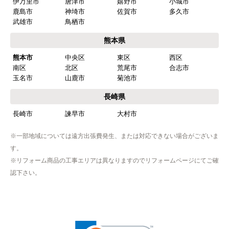
伊万里市
唐津市
嬉野市
小城市
【このショップを選んだ理由は？】
鹿島市
神埼市
佐賀市
多久市
商品価格がお手頃だった
武雄市
鳥栖市
熊本県
【注文からどのくらいで届きましたか？】
熊本市
中央区
東区
西区
忘れました
南区
北区
荒尾市
合志市
玉名市
山鹿市
菊池市
【その他感想・コメント】
工事は土曜日に申し込んだが、
長崎県
商品が事前郵送で受取日の時間指定ができなかっ
長崎市
諫早市
大村市
たので、仕事を1日休まなければならなかった。
※一部地域については遠方出張費発生、または対応できない場合がございま
す。
hisahisa229
さん
※リフォーム商品の工事エリアは異なりますのでリフォームページにてご確
2026年4月12日 22:19
認下さい。
欲しい商品をスムーズに注文できましたか？
はい
ショップからの連絡や対応は適切でしたか？