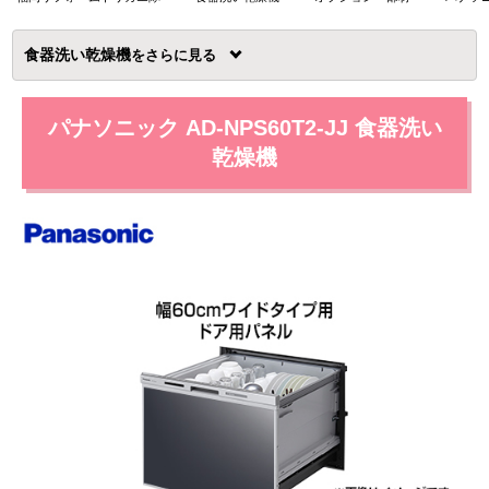
食器洗い乾燥機
を
パナソニック AD-NPS60T2-JJ 食器洗い
乾燥機