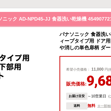
ニック AD-NPD45-JJ 食器洗い乾燥機 454907721
パナソニック 食器洗い乾
ィープタイプ用 ドア
や消しの単色扉柄 ダーク
11,000
希望小売価格：
円(
9,6
販売価格:
～10営業日
お届け目安
無料
送料
※一部地