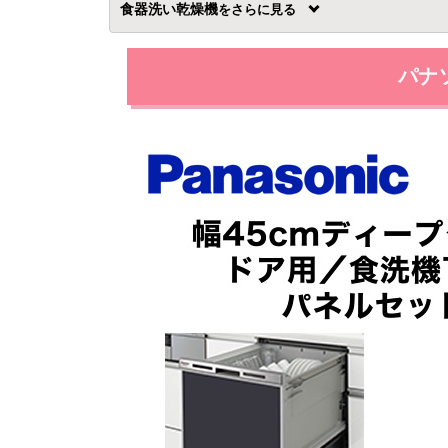
食器洗い乾燥機
を
パナソ