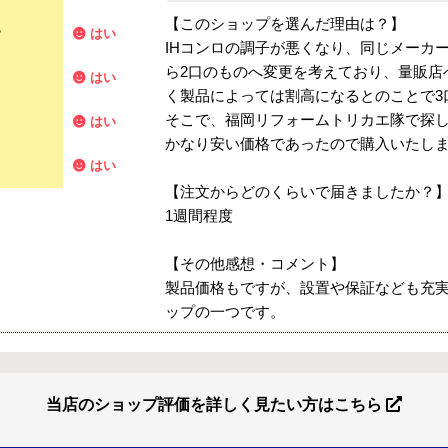
【このショップを選んだ理由は？】
？
はい
IHコンロの調子が悪くなり、同じメーカ
ら2口のものへ変更を考えており、量販店
はい
く製品によっては割高になるとのことで3
そこで、福岡リフォームトリカエ隊で探
はい
かなり安い価格であったので購入いたし
はい
【注文からどのくらいで届きましたか？
1週間程度
【その他感想・コメント】
製品価格もですが、設置や保証なども充
ップの一つです。
当店のショップ評価を詳しく見たい方はこちら
【注文商品】エアコン・クーラー 