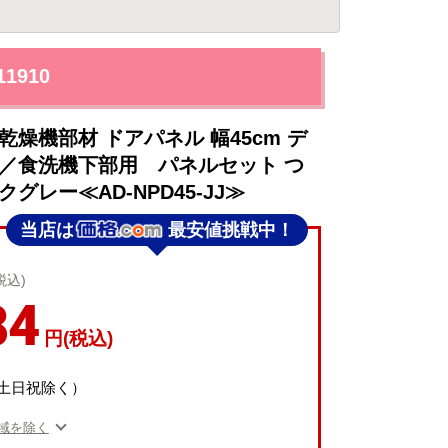
1910
燥機部材 ドアパネル 幅45cm デ
用／食洗機下部用 パネルセット つ
グレー≪AD-NPD45-JJ≫
当店は
最安値挑戦中！
税込)
84
円(税込)
（土日祝除く）
域を除く