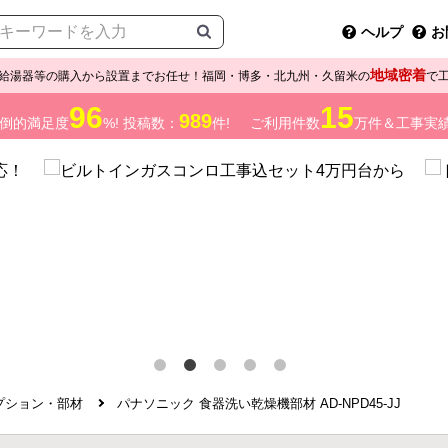
ヘルプ
お
地域密着
給湯器等の購入から設置までお任せ！福岡・博多・北九州・久留米の
で
96
15
989
倒的満足度
%! 投稿数：
件!
ご利用件数
万件＆工事実
プション・部材
パナソニック 食器洗い乾燥機部材 AD-NPD45-JJ