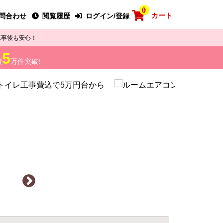
0
カート
問合わせ
閲覧履歴
ログイン/登録
工事後も安心！
5
績
万件突破!