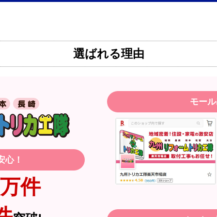
？
はい
イルから）
？
はい
【このショップを選んだ理由は？】
近隣のショップでしっかりやってくれそ
はい
選ばれる理由
【注文からどのくらいで届きましたか？
2週間
はい
【その他感想・コメント】
はい
モール
月30日 23:50
安心！
【注文商品】エアコン・クーラー 【
？
はい
万件
【このショップを選んだ理由は？】
？
無回答
価格と評価が良かったから。
件
はい