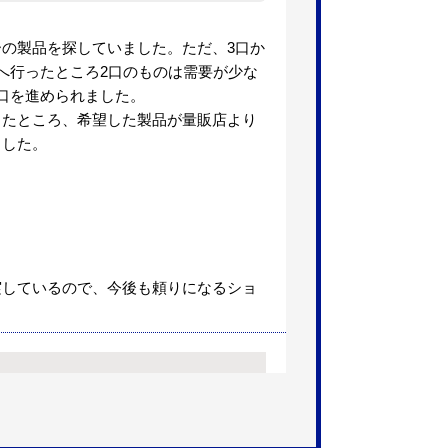
ーの製品を探していました。ただ、3口か
へ行ったところ2口のものは需要が少な
口を進められました。
したところ、希望した製品が量販店より
ました。
】
実しているので、今後も頼りになるショ
【注文時期】2026年05月頃（モバ