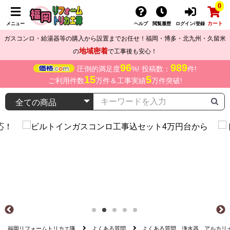
0
カート
メニュー
ヘルプ
閲覧履歴
ログイン/登録
ガスコンロ・給湯器等の購入から設置までお任せ！福岡・博多・北九州・久留米
地域密着
の
で工事後も安心！
96
989
圧倒的満足度
%! 投稿数：
件!
15
5
ご利用件数
万件＆工事実績
万件突破!
福岡リフォームトリカエ隊
よくある質問
よくある質問 浄水器、アルカリ