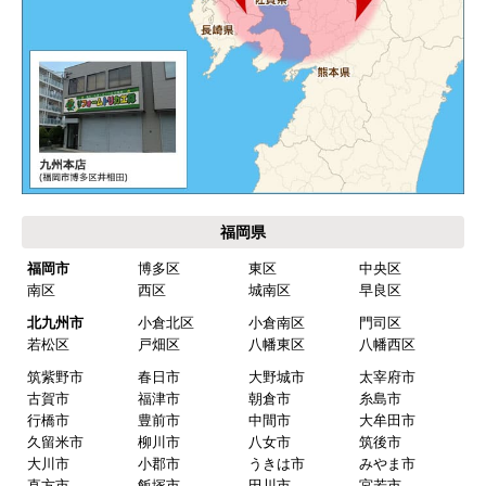
福岡県
福岡市
博多区
東区
中央区
南区
西区
城南区
早良区
北九州市
小倉北区
小倉南区
門司区
若松区
戸畑区
八幡東区
八幡西区
筑紫野市
春日市
大野城市
太宰府市
古賀市
福津市
朝倉市
糸島市
行橋市
豊前市
中間市
大牟田市
久留米市
柳川市
八女市
筑後市
大川市
小郡市
うきは市
みやま市
直方市
飯塚市
田川市
宮若市