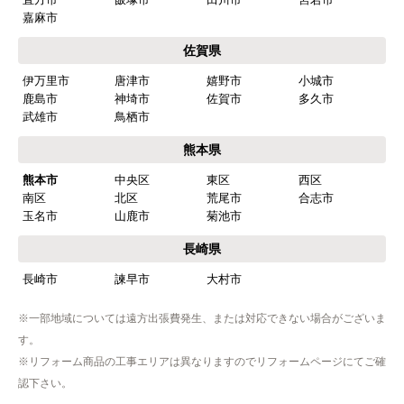
嘉麻市
佐賀県
伊万里市
唐津市
嬉野市
小城市
鹿島市
神埼市
佐賀市
多久市
武雄市
鳥栖市
熊本県
熊本市
中央区
東区
西区
南区
北区
荒尾市
合志市
玉名市
山鹿市
菊池市
長崎県
長崎市
諫早市
大村市
※一部地域については遠方出張費発生、または対応できない場合がございま
す。
※リフォーム商品の工事エリアは異なりますのでリフォームページにてご確
認下さい。