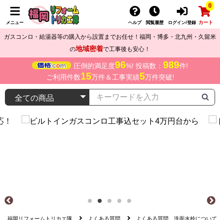
0
カート
メニュー
ヘルプ
閲覧履歴
ログイン/登録
ガスコンロ・給湯器等の購入から設置までお任せ！福岡・博多・北九州・久留米
地域密着
の
で工事後も安心！
96
989
圧倒的満足度
%! 投稿数：
件!
15
5
ご利用件数
万件＆工事実績
万件突破!
福岡リフォームトリカエ隊
よくある質問
よくある質問 洗面水栓について