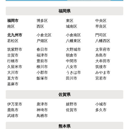
福岡県
福岡市
博多区
東区
中央区
南区
西区
城南区
早良区
北九州市
小倉北区
小倉南区
門司区
若松区
戸畑区
八幡東区
八幡西区
筑紫野市
春日市
大野城市
太宰府市
古賀市
福津市
朝倉市
糸島市
行橋市
豊前市
中間市
大牟田市
久留米市
柳川市
八女市
筑後市
大川市
小郡市
うきは市
みやま市
直方市
飯塚市
田川市
宮若市
嘉麻市
佐賀県
伊万里市
唐津市
嬉野市
小城市
鹿島市
神埼市
佐賀市
多久市
武雄市
鳥栖市
熊本県