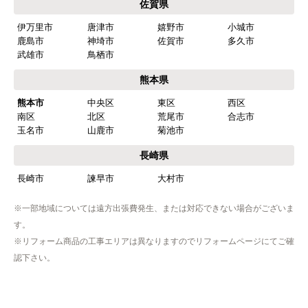
佐賀県
伊万里市
唐津市
嬉野市
小城市
鹿島市
神埼市
佐賀市
多久市
武雄市
鳥栖市
熊本県
熊本市
中央区
東区
西区
南区
北区
荒尾市
合志市
玉名市
山鹿市
菊池市
長崎県
長崎市
諫早市
大村市
※一部地域については遠方出張費発生、または対応できない場合がございま
す。
※リフォーム商品の工事エリアは異なりますのでリフォームページにてご確
認下さい。