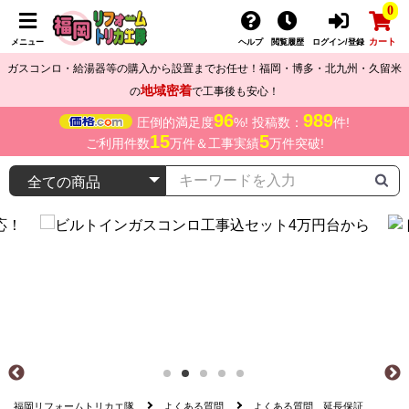
0
カート
メニュー
ヘルプ
閲覧履歴
ログイン/登録
ガスコンロ・給湯器等の購入から設置までお任せ！福岡・博多・北九州・久留米
地域密着
の
で工事後も安心！
96
989
圧倒的満足度
%! 投稿数：
件!
15
5
ご利用件数
万件＆工事実績
万件突破!
福岡リフォームトリカエ隊
よくある質問
よくある質問 延長保証