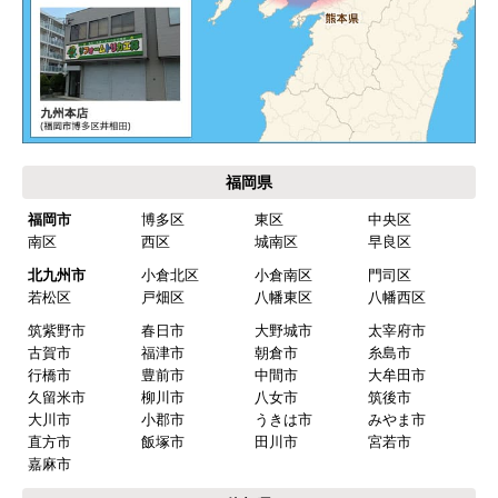
福岡県
福岡市
博多区
東区
中央区
南区
西区
城南区
早良区
北九州市
小倉北区
小倉南区
門司区
若松区
戸畑区
八幡東区
八幡西区
筑紫野市
春日市
大野城市
太宰府市
古賀市
福津市
朝倉市
糸島市
行橋市
豊前市
中間市
大牟田市
久留米市
柳川市
八女市
筑後市
大川市
小郡市
うきは市
みやま市
直方市
飯塚市
田川市
宮若市
嘉麻市