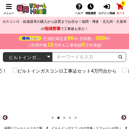
0
カート
メニュー
ヘルプ
閲覧履歴
ログイン/登録
ガスコンロ・給湯器等の購入から設置までお任せ！福岡・博多・北九州・久留米
地域密着
の
で工事後も安心！
96
989
圧倒的満足度
%! 投稿数：
件!
15
5
ご利用件数
万件＆工事実績
万件突破!
福岡リフォームトリカエ隊
ビルトインガスコンロの交換・リフォームが安い