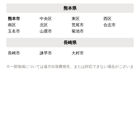
大川市
小郡市
うきは市
みやま市
直方市
飯塚市
田川市
宮若市
嘉麻市
佐賀県
伊万里市
唐津市
嬉野市
小城市
鹿島市
神埼市
佐賀市
多久市
武雄市
鳥栖市
熊本県
熊本市
中央区
東区
西区
南区
北区
荒尾市
合志市
玉名市
山鹿市
菊池市
長崎県
長崎市
諫早市
大村市
※一部地域については遠方出張費発生、または対応できない場合がございま
す。
※リフォーム商品の工事エリアは異なりますのでリフォームページにてご確