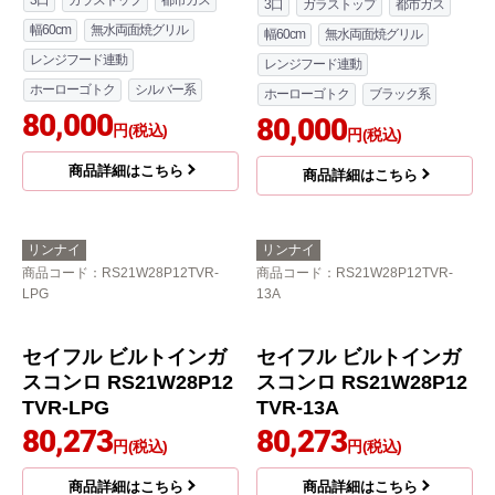
パロマ
パロマ
商品コード
：PD-829WS-U60GH-
商品コード
：PD-829W-U60GZ-13A
13A
WITHNA ウィズナ Blac
WITHNA ウィズナ ビル
k Line ブラックライン
トインコンロ PD-829W
ビルトインコンロ PD-8
S-U60GH-13A
29W-U60GZ-13A
3口
ガラストップ
都市ガス
3口
ガラストップ
都市ガス
幅60cm
無水両面焼グリル
幅60cm
無水両面焼グリル
レンジフード連動
レンジフード連動
ホーローゴトク
シルバー系
ホーローゴトク
ブラック系
80,000
80,000
円(税込)
円(税込)
商品詳細はこちら
商品詳細はこちら
リンナイ
リンナイ
商品コード
：RS21W28P12TVR-
商品コード
：RS21W28P12TVR-
LPG
13A