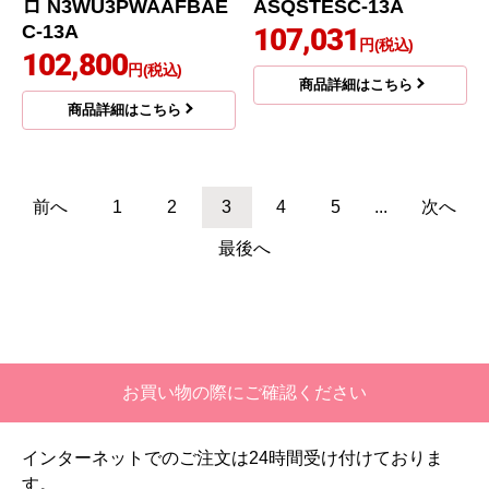
ノーリツ
ノーリツ
商品コード
：N3WU3PWAAFBAEC-
商品コード
：
13A
N3WU4PWASQSTESC-13A
Orche オルシェ ラック
Orche オルシェ ビルト
リーナ ビルトインコン
インコンロ N3WU4PW
ロ N3WU3PWAAFBAE
ASQSTESC-13A
C-13A
107,031
円(税込)
102,800
円(税込)
商品詳細はこちら
商品詳細はこちら
前へ
1
2
3
4
5
...
次へ
最後へ