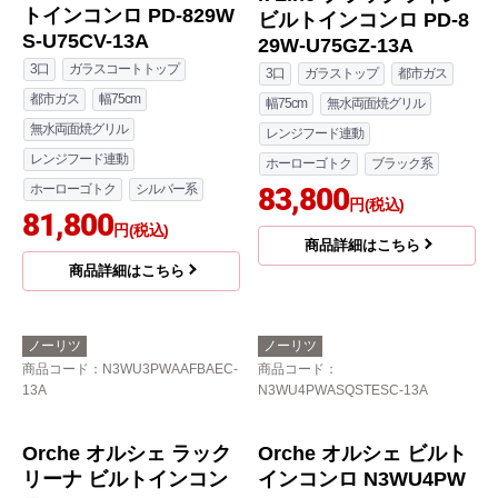
パロマ
パロマ
商品コード
：PD-829WS-U75CV-
商品コード
：PD-829W-U75GZ-13A
13A
WITHNA ウィズナ Blac
WITHNA ウィズナ ビル
k Line ブラックライン
トインコンロ PD-829W
ビルトインコンロ PD-8
S-U75CV-13A
29W-U75GZ-13A
3口
ガラスコートトップ
3口
ガラストップ
都市ガス
都市ガス
幅75cm
幅75cm
無水両面焼グリル
無水両面焼グリル
レンジフード連動
レンジフード連動
ホーローゴトク
ブラック系
ホーローゴトク
シルバー系
83,800
円(税込)
81,800
円(税込)
商品詳細はこちら
商品詳細はこちら