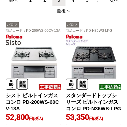
前へ
1
2
3
4
5
...
次へ
最後へ
パロマ
パロマ
商品コード
：PD-200WS-60CV-13A
商品コード
：PD-N36WS-LPG
シスト ビルトインガス
スタンダードトップシ
コンロ PD-200WS-60C
リーズ ビルトインガス
V-13A
コンロ PD-N36WS-LPG
52,800
53,350
円(税込)
円(税込)