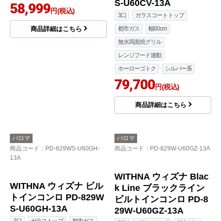
パロマ
パロマ
商品コード
：PD-509WS-75CK-LPG
商品コード
：PD-829WS-U60CV-
13A
repla リプラ ビルトイ
WITHNA ウィズナ ビル
ンコンロ PD-509WS-75
トインコンロ PD-829W
CK-LPG
S-U60CV-13A
58,999
円(税込)
3口
ガラスコートトップ
商品詳細はこちら
都市ガス
幅60cm
無水両面焼グリル
レンジフード連動
ホーローゴトク
シルバー系
79,700
円(税込)
商品詳細はこちら