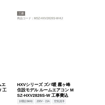
三菱
商品コード
：MSZ-HXV2826S-W-KJ
ムエ
HXVシリーズ ズバ暖 霧ヶ峰
W 工
住設モデル ルームエアコン M
SZ-HXV2826S-W 工事費込
10畳(2.8kW)
200V・15A
空気清浄