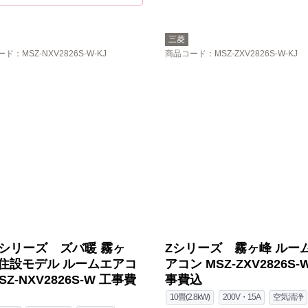
三菱
ード
：MSZ-NXV2826S-W-KJ
商品コード
：MSZ-ZXV2826S-W-KJ
Vシリーズ ズバ暖 霧ヶ
Zシリーズ 霧ヶ峰 ルー
住設モデル ルームエアコ
アコン MSZ-ZXV2826S-
SZ-NXV2826S-W 工事費
事費込
10畳(2.8kW)
200V・15A
空気清浄