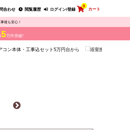
0
カート
問合わせ
閲覧履歴
ログイン/登録
工事後も安心！
5
績
万件突破!