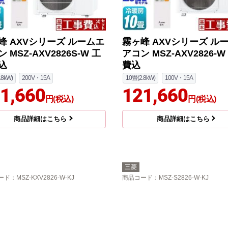
峰 AXVシリーズ ルームエ
霧ヶ峰 AXVシリーズ ル
 MSZ-AXV2826S-W 工
アコン MSZ-AXV2826-W
込
費込
.8kW)
200V・15A
10畳(2.8kW)
100V・15A
1,660
121,660
円(税込)
円(税込)
商品詳細はこちら
商品詳細はこちら
三菱
ード
：MSZ-KXV2826-W-KJ
商品コード
：MSZ-S2826-W-KJ