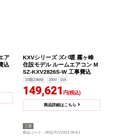
エア
KXVシリーズ ズバ暖 霧ヶ峰
事費込
住設モデル ルームエアコン M
SZ-KXV2826S-W 工事費込
10畳(2.8kW)
200V・15A
149,621
円(税込)
商品詳細はこちら
三菱
商品コード
：MSZ-FLV2821-W-KJ