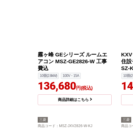
霧ヶ峰 GEシリーズ ルームエ
KX
アコン MSZ-GE2826-W 工事
住設
費込
SZ-
10畳(2.8kW)
100V・15A
10畳(2
136,680
14
円(税込)
商品詳細はこちら
三菱
三菱
商品コード
：MSZ-JXV2826-W-KJ
商品コ