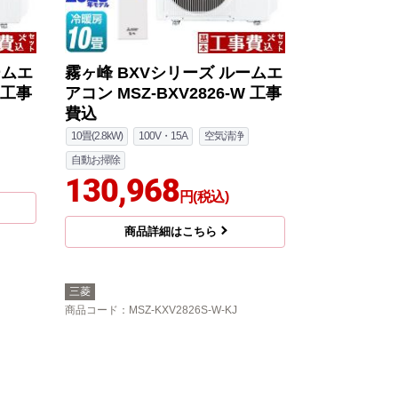
ームエ
霧ヶ峰 BXVシリーズ ルームエ
 工事
アコン MSZ-BXV2826-W 工事
費込
10畳(2.8kW)
100V・15A
空気清浄
自動お掃除
130,968
円(税込)
商品詳細はこちら
三菱
商品コード
：MSZ-KXV2826S-W-KJ