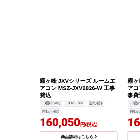
霧ヶ峰 JXVシリーズ ルームエ
霧ヶ
アコン MSZ-JXV2826-W 工事
アコン
費込
事費
10畳(2.8kW)
100V・20A
空気清浄
10畳(2
自動お掃除
自動お
160,050
16
円(税込)
商品詳細はこちら