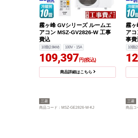
霧ヶ峰 GVシリーズ ルームエ
霧ヶ
アコン MSZ-GV2826-W 工事
アコン
費込
事費
10畳(2.8kW)
100V・15A
10畳(2
109,397
12
円(税込)
商品詳細はこちら
三菱
三菱
商品コード
：MSZ-GE2826-W-KJ
商品コ