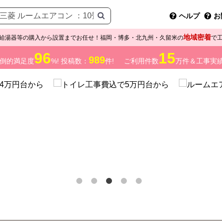
ヘルプ
お
地域密着
給湯器等の購入から設置までお任せ！福岡・博多・北九州・久留米の
で
96
15
989
倒的満足度
%! 投稿数：
件!
ご利用件数
万件＆工事実