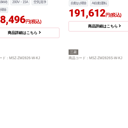
.8kW)
200V・15A
空気清浄
自動お掃除
AI自動運転
191,612
掃除
円(税込)
8,496
円(税込)
商品詳細はこちら
商品詳細はこちら
三菱
ード
：MSZ-ZW2826-W-KJ
商品コード
：MSZ-ZW2826S-W-KJ