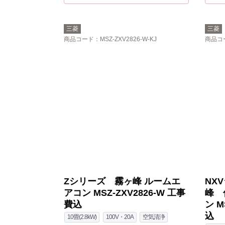
三菱
三菱
商品コード
：MSZ-ZXV2826-W-KJ
商品コ
Zシリーズ 霧ヶ峰 ルームエ
NX
アコン MSZ-ZXV2826-W 工事
峰 
費込
ン M
込
10畳(2.8kW)
100V・20A
空気清浄