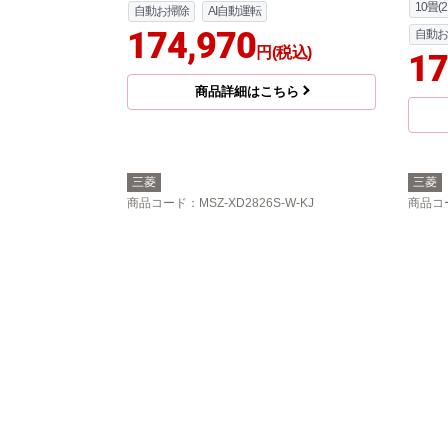
10畳(2
自動お掃除
AI自動運転
174,970
自動お
円(税込)
17
商品詳細はこちら
三菱
三菱
商品コード
：MSZ-XD2826S-W-KJ
商品コ