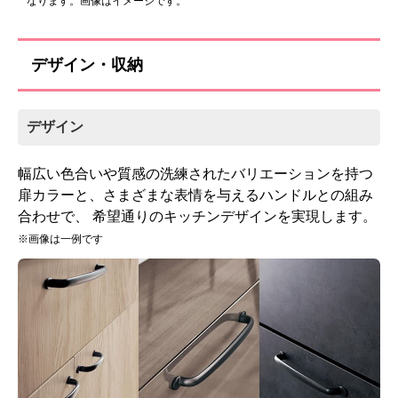
なります。画像はイメージです。
標準仕様モデル
デザイン・収納
吊戸棚
デザイン
幅広い色合いや質感の洗練されたバリエーションを持つ
扉カラーと、さまざまな表情を与えるハンドルとの組み
合わせで、 希望通りのキッチンデザインを実現します。
※画像は一例です
吊戸棚高さ60cm(耐震ロッ
ク機構)
標準仕様モデル
お客様のご要望に応じた機器のグレードアップも可能
です！詳しくはこちら