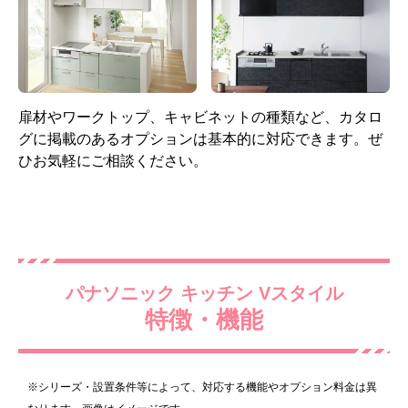
シングルレバー混合水栓
ガスコンロ 60cm 片面焼き
(ハンドル樹脂製)
グリル 無水グリル ホーロ
ー天板 ブラック
扉材やワークトップ、キャビネットの種類など、カタロ
標準仕様モデル
標準仕様モデル
グに掲載のあるオプションは基本的に対応できます。ぜ
ひお気軽にご相談ください。
レンジフード
キャビネット
パナソニック キッチン Vスタイル
特徴・機能
スライド収納
スタンダードプロペラファ
ン 間口75cm 全高70cm ブ
※シリーズ・設置条件等によって、対応する機能やオプション料金は異
標準仕様モデル
ラック