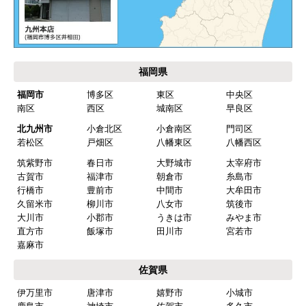
福岡県
福岡市
博多区
東区
中央区
南区
西区
城南区
早良区
北九州市
小倉北区
小倉南区
門司区
若松区
戸畑区
八幡東区
八幡西区
筑紫野市
春日市
大野城市
太宰府市
古賀市
福津市
朝倉市
糸島市
行橋市
豊前市
中間市
大牟田市
久留米市
柳川市
八女市
筑後市
大川市
小郡市
うきは市
みやま市
直方市
飯塚市
田川市
宮若市
嘉麻市
佐賀県
伊万里市
唐津市
嬉野市
小城市