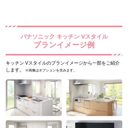
パナソニック キッチン Vスタイル
プランイメージ例
人造大理石カウンター グ
スキマレスシンク ステン
ラニュールホワイト(AS)
レスタイプ ※本体サイズ
によって大きさは異なりま
す
キッチン Vスタイルのプランイメージから一部をご紹介
します。
※画像はオプションを含みます。
標準仕様モデル
標準仕様モデル
キッチン水栓
調理機器