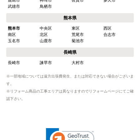
鹿島市
神埼市
佐賀市
多久市
武雄市
鳥栖市
熊本県
熊本市
中央区
東区
西区
南区
北区
荒尾市
合志市
玉名市
山鹿市
菊池市
長崎県
長崎市
諫早市
大村市
※一部地域については遠方出張費発生、または対応できない場合がございま
す。
※リフォーム商品の工事エリアは異なりますのでリフォームページにてご確
認下さい。