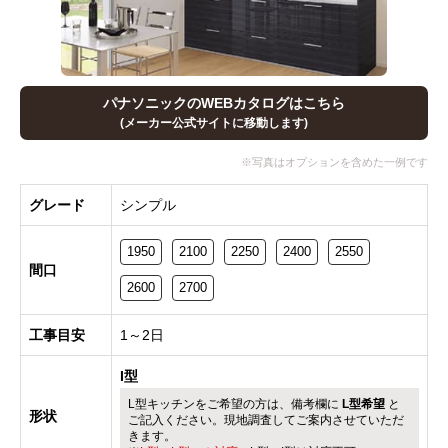
パナソニックのWEBカタログはこちら
(メーカー公式サイトに移動します)
グレード
シンプル
1950
2100
2250
2400
2550
間口
2600
2700
工事目安
1～2日
I型
L型キッチンをご希望の方は、備考欄に
L型希望
と
形状
ご記入ください。現地調査してご案内させていただ
きます。