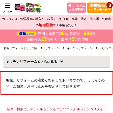
0
リフォーム
現場調査依頼
ご注意事項
・お問い合わせ
メニュー
ガスコンロ・給湯器等の購入から設置までお任せ！福岡・博多・北九州・久留米
地域密着
の
で工事後も安心！
96
989
圧倒的満足度
%! 投稿数：
件!
15
5
ご利用件数
万件＆工事実績
万件突破!
福岡リフォームトリカエ隊
リフォーム
キッチンリフォーム
パナソニ
キッチンリフォーム
を
現在、リフォームの注文が殺到しておりますので、しばらくの
間、ご相談、お申し込みを控えさせて頂きます
福岡・博多でシステムキッチンをパナソニック キッチン Vスタイ