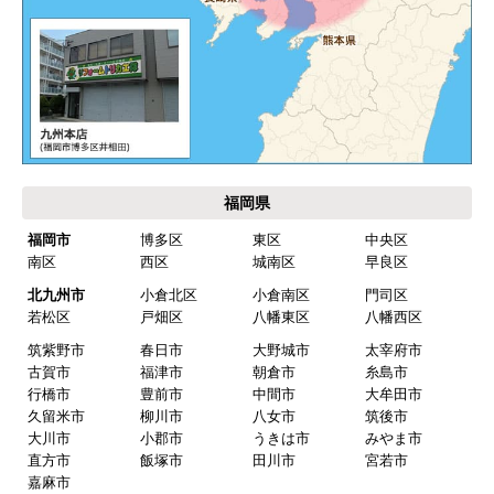
福岡県
福岡市
博多区
東区
中央区
南区
西区
城南区
早良区
北九州市
小倉北区
小倉南区
門司区
若松区
戸畑区
八幡東区
八幡西区
筑紫野市
春日市
大野城市
太宰府市
古賀市
福津市
朝倉市
糸島市
行橋市
豊前市
中間市
大牟田市
久留米市
柳川市
八女市
筑後市
大川市
小郡市
うきは市
みやま市
直方市
飯塚市
田川市
宮若市
嘉麻市