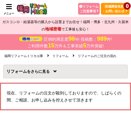
0
リフォーム
現場調査依頼
ご注意事項
・お問い合わせ
メニュー
ガスコンロ・給湯器等の購入から設置までお任せ！福岡・博多・北九州・久留米
地域密着
の
で工事後も安心！
96
989
圧倒的満足度
%! 投稿数：
件!
15
5
ご利用件数
万件＆工事実績
万件突破!
福岡リフォームトリカエ隊
リフォーム
リフォームのご注文の流れ
リフォーム
を
現在、リフォームの注文が殺到しておりますので、しばらくの
間、ご相談、お申し込みを控えさせて頂きます