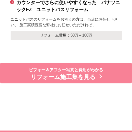
すくなった パナソニ
生活動線に配慮したリフォー
フォーム
LDKは光あふれる空間へ
の方は、当店にお任せ下さ
お子さまの独立を機にリフォームをされ
いただければ、…
ニングから一度廊下を抜けてキッチン
万～100万
リフォーム費用：20
ビフォー＆アフター写真と費用がわかる
リフォーム施工集を見る