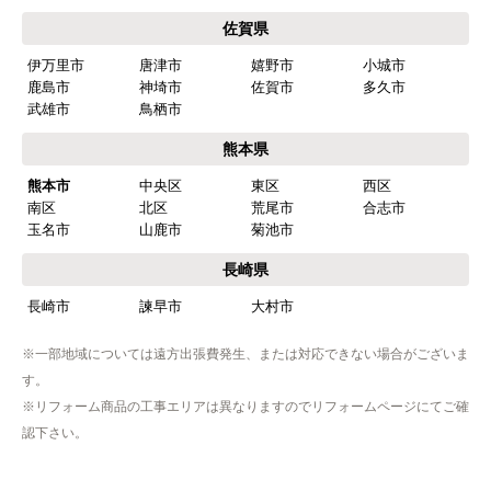
佐賀県
伊万里市
唐津市
嬉野市
小城市
鹿島市
神埼市
佐賀市
多久市
武雄市
鳥栖市
熊本県
熊本市
中央区
東区
西区
南区
北区
荒尾市
合志市
玉名市
山鹿市
菊池市
長崎県
長崎市
諫早市
大村市
※一部地域については遠方出張費発生、または対応できない場合がございま
す。
※リフォーム商品の工事エリアは異なりますのでリフォームページにてご確
認下さい。