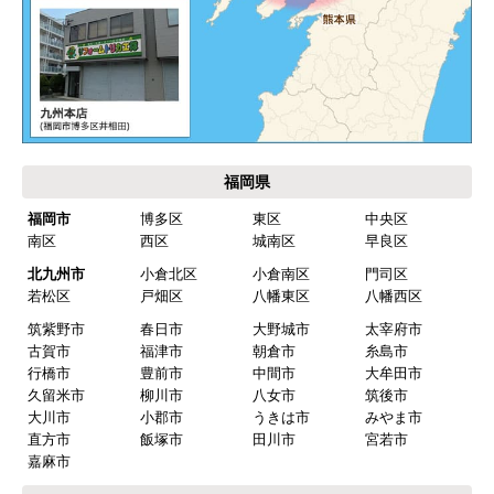
福岡県
福岡市
博多区
東区
中央区
南区
西区
城南区
早良区
北九州市
小倉北区
小倉南区
門司区
若松区
戸畑区
八幡東区
八幡西区
筑紫野市
春日市
大野城市
太宰府市
古賀市
福津市
朝倉市
糸島市
行橋市
豊前市
中間市
大牟田市
久留米市
柳川市
八女市
筑後市
大川市
小郡市
うきは市
みやま市
直方市
飯塚市
田川市
宮若市
嘉麻市