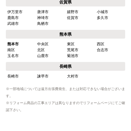
佐賀県
伊万里市
唐津市
嬉野市
小城市
鹿島市
神埼市
佐賀市
多久市
武雄市
鳥栖市
熊本県
熊本市
中央区
東区
西区
南区
北区
荒尾市
合志市
玉名市
山鹿市
菊池市
長崎県
長崎市
諫早市
大村市
※一部地域については遠方出張費発生、または対応できない場合がございま
す。
※リフォーム商品の工事エリアは異なりますのでリフォームページにてご確
認下さい。