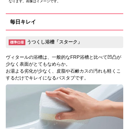
なります。画像はイメージです。
毎日キレイ
一般水栓(壁付)
スプレーシャワー
うつくし浴槽「スターク」
標準仕様
標準仕様モデル
標準仕様モデル
ヴィタールの浴槽は、一般的なFRP浴槽と比べて凹凸が
少なく表面がとてもなめらか。
タオル掛
お湯よる劣化が少なく、皮脂や石鹸カスの汚れも軽くこ
するだけでキレイになるバスタブです。
樹脂ブラケットタイプ