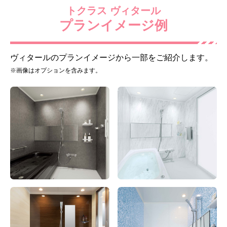
トクラス ヴィタール
プランイメージ例
ポップアップ排水栓
高断熱浴槽(浴槽保温あり
+断熱合わせフタ/3点留め
フック)
ヴィタールのプランイメージから一部をご紹介します。
※画像はオプションを含みます。
標準仕様モデル
標準仕様モデル
床
ドア
やわらぐフロア[オフホワ
折戸(かすみ面材) ホワイト
イト]