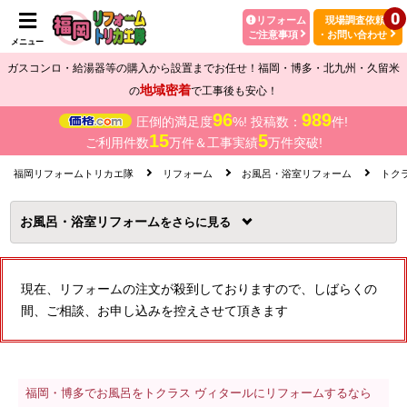
0
リフォーム
現場調査依頼
ご注意事項
・お問い合わせ
メニュー
ガスコンロ・給湯器等の購入から設置までお任せ！福岡・博多・北九州・久留米
地域密着
の
で工事後も安心！
96
989
圧倒的満足度
%! 投稿数：
件!
15
5
ご利用件数
万件＆工事実績
万件突破!
福岡リフォームトリカエ隊
リフォーム
お風呂・浴室リフォーム
トク
お風呂・浴室リフォーム
を
現在、リフォームの注文が殺到しておりますので、しばらくの
間、ご相談、お申し込みを控えさせて頂きます
福岡・博多でお風呂をトクラス ヴィタールにリフォームするなら