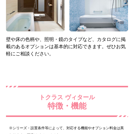
標準仕様モデル
標準仕様モデル
エプロン
照明
壁や床の色柄や、照明・鏡のタイプなど、カタログに掲
載のあるオプションは基本的に対応できます。ぜひお気
軽にご相談ください。
ホワイト
サークル型(LED) 1灯
標準仕様モデル
標準仕様モデル
トクラス ヴィタール
特徴・機能
水栓
シャワーヘッド
※シリーズ・設置条件等によって、対応する機能やオプション料金は異