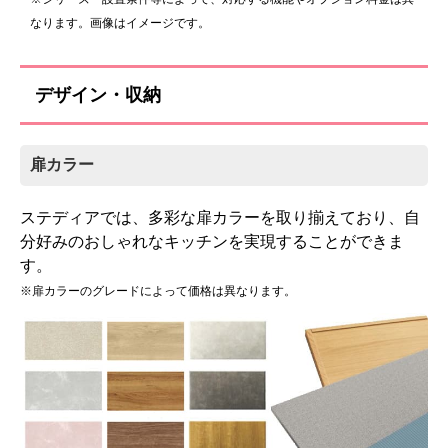
吊戸棚
なります。画像はイメージです。
デザイン・収納
扉カラー
ステディアでは、多彩な扉カラーを取り揃えており、自
吊戸棚(高さ70cm)
分好みのおしゃれなキッチンを実現することができま
す。
標準仕様モデル
※扉カラーのグレードによって価格は異なります。
お客様のご要望に応じた機器のグレードアップも可能
です！詳しくはこちら