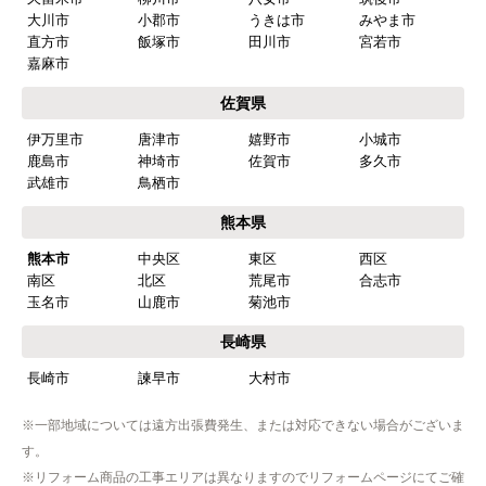
大川市
小郡市
うきは市
みやま市
直方市
飯塚市
田川市
宮若市
嘉麻市
佐賀県
伊万里市
唐津市
嬉野市
小城市
鹿島市
神埼市
佐賀市
多久市
武雄市
鳥栖市
熊本県
熊本市
中央区
東区
西区
南区
北区
荒尾市
合志市
玉名市
山鹿市
菊池市
長崎県
長崎市
諫早市
大村市
※一部地域については遠方出張費発生、または対応できない場合がございま
す。
※リフォーム商品の工事エリアは異なりますのでリフォームページにてご確