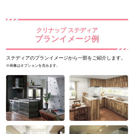
クリナップ ステディア
プランイメージ例
アクリストン（ソリッド）
ステンレスシンク
ナチュラルホワイト
標準仕様モデル
標準仕様モデル
ステディアのプランイメージから一部をご紹介します。
※画像はオプションを含みます。
キッチン水栓
調理機器