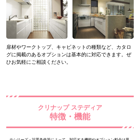
シングルレバー混合水栓
ガスコンロ 60cm 片面焼き
(ハンドル樹脂製)
グリル 無水グリル ホーロ
ー天板 ブラック
標準仕様モデル
標準仕様モデル
レンジフード
キャビネット
扉材やワークトップ、キャビネットの種類など、カタロ
グに掲載のあるオプションは基本的に対応できます。ぜ
ひお気軽にご相談ください。
クリナップ ステディア
スタンダードプロペラファ
引き出し
ン 間口75cm 全高70cm ブ
※底板ステンレス仕様
特徴・機能
ラック
標準仕様モデル
標準仕様モデル
※シリーズ・設置条件等によって、対応する機能やオプション料金は異