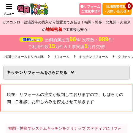
0
リフォーム
現場調査依頼
ご注意事項
・お問い合わせ
メニュー
ガスコンロ・給湯器等の購入から設置までお任せ！福岡・博多・北九州・久留米
地域密着
の
で工事後も安心！
96
989
圧倒的満足度
%! 投稿数：
件!
15
5
ご利用件数
万件＆工事実績
万件突破!
福岡リフォームトリカエ隊
リフォーム
キッチンリフォーム
クリナッ
キッチンリフォーム
を
現在、リフォームの注文が殺到しておりますので、しばらくの
間、ご相談、お申し込みを控えさせて頂きます
福岡・博多でシステムキッチンをクリナップ ステディアにリフォ