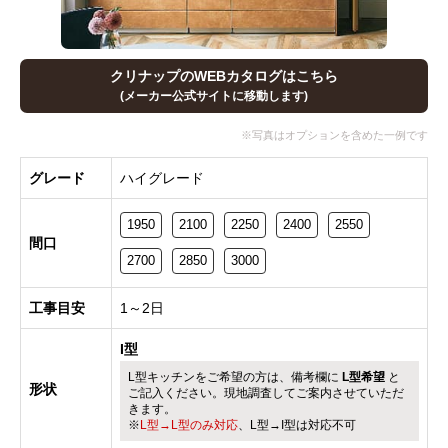
クリナップのWEBカタログはこちら
(メーカー公式サイトに移動します)
グレード
ハイグレード
1950
2100
2250
2400
2550
間口
2700
2850
3000
工事目安
1～2日
I型
L型キッチンをご希望の方は、備考欄に
L型希望
と
形状
ご記入ください。現地調査してご案内させていただ
きます。
※
L型→L型のみ対応
、L型→I型は対応不可