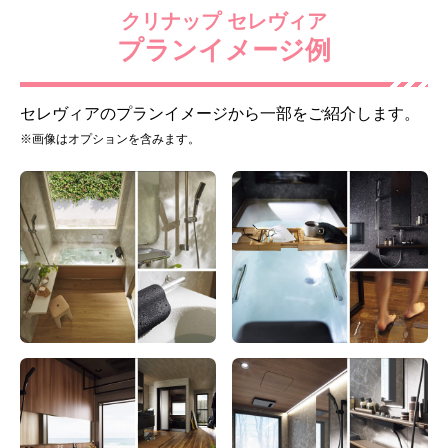
クリナップ セレヴィア
プランイメージ例
フルカラー[チェッポグレ
ストレートラグーン浴槽
ージュ]
[人工大理石/クレルホワイ
セレヴィアのプランイメージから一部をご紹介します。
ト]
※画像はオプションを含みます。
標準仕様モデル
標準仕様モデル
エプロン
浴槽排水栓
ミディアムウッド
ポップアップ栓