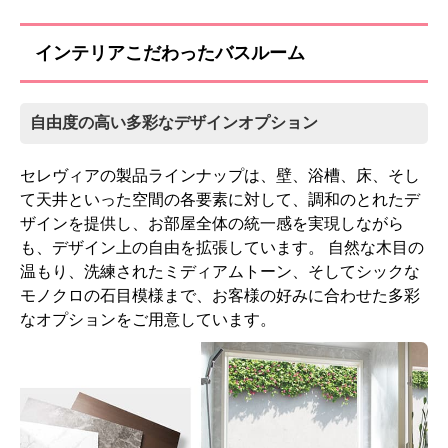
インテリアこだわったバスルーム
自由度の高い多彩なデザインオプション
セレヴィアの製品ラインナップは、壁、浴槽、床、そし
壁出し水栓(メッキ)+メッ
スリムロングミラー
キシャワー
(W250×H888)
て天井といった空間の各要素に対して、調和のとれたデ
ザインを提供し、お部屋全体の統一感を実現しながら
標準仕様モデル
標準仕様モデル
も、デザイン上の自由を拡張しています。 自然な木目の
温もり、洗練されたミディアムトーン、そしてシックな
照明
換気設備
モノクロの石目模様まで、お客様の好みに合わせた多彩
なオプションをご用意しています。