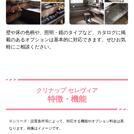
標準仕様モデル
標準仕様モデル
風呂フタ・風呂フタフッ
ドア
ク
壁や床の色柄や、照明・鏡のタイプなど、カタログに掲
載のあるオプションは基本的に対応できます。ぜひお気
軽にご相談ください。
折戸(W800) ホワイト
クリナップ セレヴィア
薄型断熱組フタ(2枚割)+3
点フック[ホワイト]
標準仕様モデル
特徴・機能
標準仕様モデル
※シリーズ・設置条件等によって、対応する機能やオプション料金は異
水栓・シャワー
ミラー
なります。画像はイメージです。