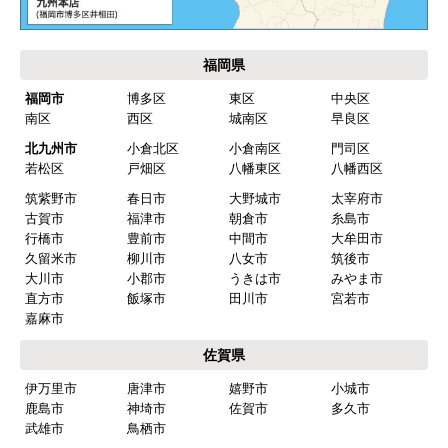
福岡県
福岡市
博多区
東区
中央区
南区
西区
城南区
早良区
北九州市
小倉北区
小倉南区
門司区
若松区
戸畑区
八幡東区
八幡西区
筑紫野市
春日市
大野城市
太宰府市
古賀市
福津市
朝倉市
糸島市
行橋市
豊前市
中間市
大牟田市
久留米市
柳川市
八女市
筑後市
大川市
小郡市
うきは市
みやま市
直方市
飯塚市
田川市
宮若市
嘉麻市
佐賀県
伊万里市
唐津市
嬉野市
小城市
鹿島市
神埼市
佐賀市
多久市
武雄市
鳥栖市