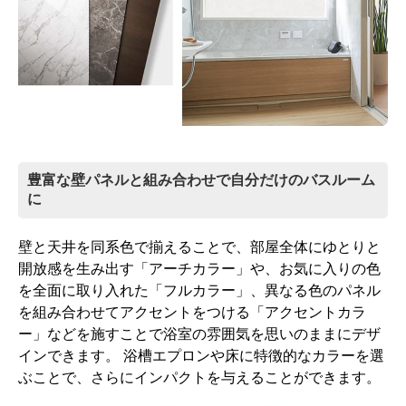
天井付け照明
換気扇[ホワイト]
標準仕様モデル
標準仕様モデル
カウンター
バスチェア
豊富な壁パネルと組み合わせで自分だけのバスルーム
に
壁と天井を同系色で揃えることで、部屋全体にゆとりと
開放感を生み出す「アーチカラー」や、お気に入りの色
を全面に取り入れた「フルカラー」、異なる色のパネル
を組み合わせてアクセントをつける「アクセントカラ
とってもクリンテーブル
スムーズクッションチェア
ー」などを施すことで浴室の雰囲気を思いのままにデザ
[ホワイトストーン]
ホワイト(座面ベージュ)
インできます。 浴槽エプロンや床に特徴的なカラーを選
標準仕様モデル
標準仕様モデル
ぶことで、さらにインパクトを与えることができます。