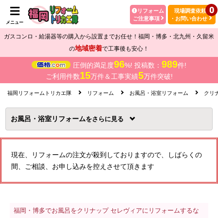
0
リフォーム
現場調査依頼
ご注意事項
・お問い合わせ
メニュー
ガスコンロ・給湯器等の購入から設置までお任せ！福岡・博多・北九州・久留米
地域密着
の
で工事後も安心！
96
989
圧倒的満足度
%! 投稿数：
件!
15
5
ご利用件数
万件＆工事実績
万件突破!
福岡リフォームトリカエ隊
リフォーム
お風呂・浴室リフォーム
クリ
お風呂・浴室リフォーム
を
現在、リフォームの注文が殺到しておりますので、しばらくの
間、ご相談、お申し込みを控えさせて頂きます
福岡・博多でお風呂をクリナップ セレヴィアにリフォームするな