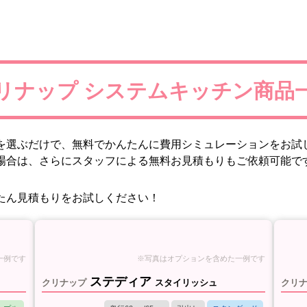
たん見積もりをお試しください！
ステディア
クリナップ
スタイリッシュ
クリ
ンプル
奥行60cm/65cm
引出し
スタンダード
ュラ
カウンターからキャビネット構造までステンレ
カウ
スのキッチン
し底