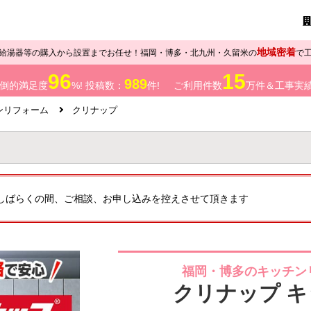
地域密着
給湯器等の購入から設置までお任せ！福岡・博多・北九州・久留米の
で
96
15
989
倒的満足度
%! 投稿数：
件!
ご利用件数
万件＆工事実
ンリフォーム
クリナップ
しばらくの間、ご相談、お申し込みを控えさせて頂きます
福岡・博多のキッチン
クリナップ 