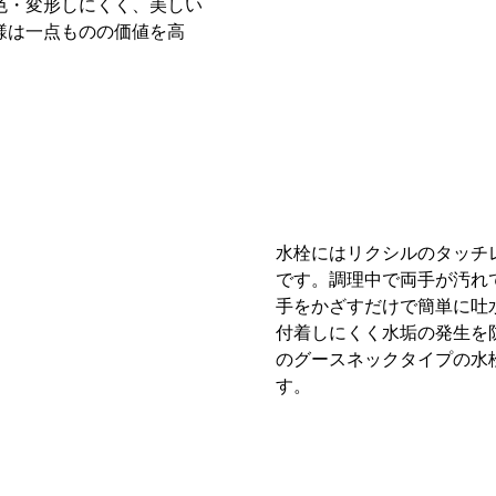
色・変形しにくく、美しい
手をかざすだけで簡単に吐
様は一点ものの価値を高
付着しにくく水垢の発生を
。
のグースネックタイプの水
す。
リナップ
システムキッチン商品
を選ぶだけで、無料でかんたんに費用シミュレーションをお試
場合は、さらにスタッフによる無料お見積もりもご依頼可能で