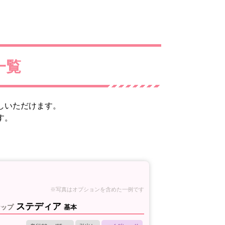
ステディア
ナップ
基本
奥行60cm/65cm
引出し
ハイグレード
ンターは人気の人大。キャビネットは引出
板まで丈夫なオールステンレス