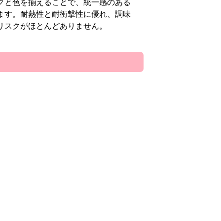
クと色を揃えることで、統一感のある
ます。耐熱性と耐衝撃性に優れ、調味
リスクがほとんどありません。
レス水栓をお選びいただくことも可能
ている状態でも水栓を触らなくても、