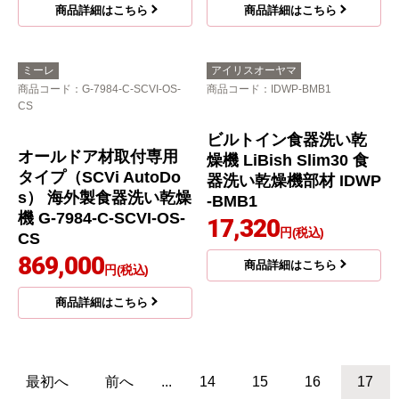
商品詳細はこちら
商品詳細はこちら
ミーレ
アイリスオーヤマ
商品コード
：G-7984-C-SCVI-OS-
商品コード
：IDWP-BMB1
CS
ビルトイン食器洗い乾
オールドア材取付専用
燥機 LiBish Slim30 食
タイプ（SCVi AutoDo
器洗い乾燥機部材 IDWP
s） 海外製食器洗い乾燥
-BMB1
機 G-7984-C-SCVI-OS-
17,320
円(税込)
CS
869,000
商品詳細はこちら
円(税込)
商品詳細はこちら
最初へ
前へ
...
14
15
16
17