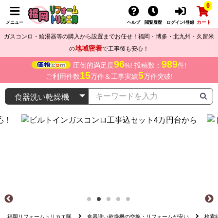
0
カート
メニュー
ヘルプ
閲覧履歴
ログイン/登録
ガスコンロ・給湯器等の購入から設置までお任せ！福岡・博多・北九州・久留米
地域密着
の
で工事後も安心！
96
989
圧倒的満足度
%! 投稿数：
件!
15
5
ご利用件数
万件＆工事実績
万件突破!
福岡リフォームトリカエ隊
食器洗い乾燥機の交換・リフォームが安い
検索