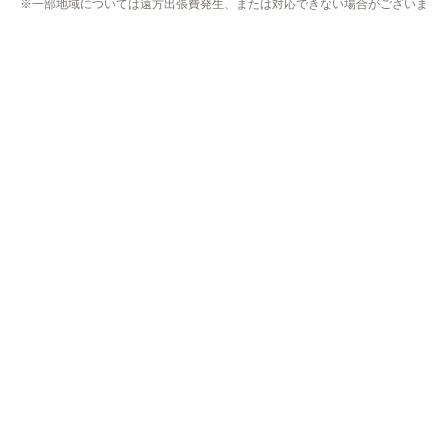
※一部地域については遠方出張費発生、または対応できない場合がございま
す。
※リフォーム商品の工事エリアは異なりますのでリフォームページにてご確
認下さい。
※プライバシー保護のためSSL暗号化通信を採用（導入）してい
ますので、
お客様の情報の送信は安全に行っていただけます。
copyright (c) 福岡リフォームトリカエ隊 all rights reserved.