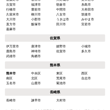
古賀市
福津市
朝倉市
糸島市
行橋市
豊前市
中間市
大牟田市
久留米市
柳川市
八女市
筑後市
大川市
小郡市
うきは市
みやま市
直方市
飯塚市
田川市
宮若市
嘉麻市
佐賀県
伊万里市
唐津市
嬉野市
小城市
鹿島市
神埼市
佐賀市
多久市
武雄市
鳥栖市
熊本県
熊本市
中央区
東区
西区
南区
北区
荒尾市
合志市
玉名市
山鹿市
菊池市
長崎県
長崎市
諫早市
大村市