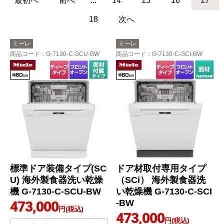
最初へ
前へ
...
14
15
16
17
18
次へ
ミーレ
ミーレ
商品コード
：G-7130-C-SCU-BW
商品コード
：G-7130-C-SCI-BW
標準ドア装備タイプ(SC
ドア材取付専用タイプ
U) 海外製食器洗い乾燥
（SCi） 海外製食器洗
機 G-7130-C-SCU-BW
い乾燥機 G-7130-C-SCI
-BW
473,000
円(税込)
473,000
円(税込)