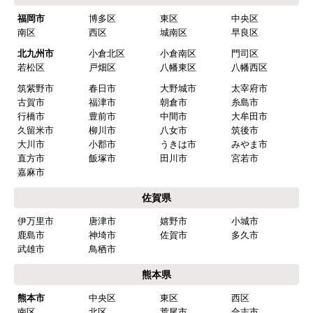
福岡市
博多区
東区
中央区
南区
西区
城南区
早良区
北九州市
小倉北区
小倉南区
門司区
若松区
戸畑区
八幡東区
八幡西区
筑紫野市
春日市
大野城市
太宰府市
古賀市
福津市
朝倉市
糸島市
行橋市
豊前市
中間市
大牟田市
久留米市
柳川市
八女市
筑後市
大川市
小郡市
うきは市
みやま市
直方市
飯塚市
田川市
宮若市
嘉麻市
佐賀県
伊万里市
唐津市
嬉野市
小城市
鹿島市
神埼市
佐賀市
多久市
武雄市
鳥栖市
熊本県
熊本市
中央区
東区
西区
南区
北区
荒尾市
合志市