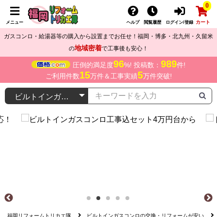
0
カート
メニュー
ヘルプ
閲覧履歴
ログイン/登録
ガスコンロ・給湯器等の購入から設置までお任せ！福岡・博多・北九州・久留米
地域密着
の
で工事後も安心！
96
989
圧倒的満足度
%! 投稿数：
件!
15
5
ご利用件数
万件＆工事実績
万件突破!
福岡リフォームトリカエ隊
ビルトインガスコンロの交換・リフォームが安い